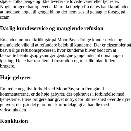
stjæler folks penge og ikke leverer de lovede varer eller tjenester.
Nogle brugere har oplevet at få trukket beløb fra deres bankkonti uden
at modtage noget til gengæld, og der henvises til gentagne forsøg på
scam.
Dårlig kundeservice og manglende refusion
En anden udbredt kritik går på MoonPays dårlige kundeservice og
manglende vilje til at refundere beløb til kunderne. Der er eksempler på
besværlige refusionsprocesser, hvor kunderne bliver bedt om at
bekræfte betalingsoplysninger gentagne gange uden at opnå nogen
løsning. Dette har resulteret i frustration og mistillid blandt flere
brugere.
Høje gebyrer
En tredje negativt forhold ved MoonPay, som fremgår af
kommentarerne, er de høje gebyrer, der opkræves i forbindelse med
tjenesterne. Flere brugere har givet udtryk for utilfredshed over de dyre
gebyrer, der gør det økonomisk ufordelagtigt at handle med
virksomheden.
Konklusion