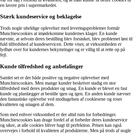
en lavere pris i supermarkedet.
Stærk kundeservice og beklagelse
Trods nogle uheldige oplevelser med leveringsproblemer formår
Munchiescookies at imødekomme kundernes klager. En kunde
nævnte, at selvom deres bestilling blev forsinket, blev problemet løst til
fuld tilfredshed af kundeservicen. Dette viser, at virksomheden er
lydhør over for kundernes bekymringer og er villig til at rette op på
fejl.
Kunde tilfredshed og anbefalinger
Samlet set er der både positive og negative oplevelser med
Munchiescookies. Men mange kunder beskriver stadig en stor
tilfredshed med deres produkter og smag. En kunde er blevet en fast
kunde og planlægger at bestille igen og igen. En anden kunde nævner
den fantastiske oplevelse ved modtagelsen af ​​cookiesene og roser
kvaliteten og smagen af ​​dem.
Som med enhver virksomhed er der altid rum for forbedringer.
Munchiescookies kan drage fordel af at forbedre deres kundeservice
og sikre, at alle cookies bliver bagt til perfektion. Prisen kan også
overvejes i forhold til kvaliteten af ​​produkterne. Men på trods af nogle