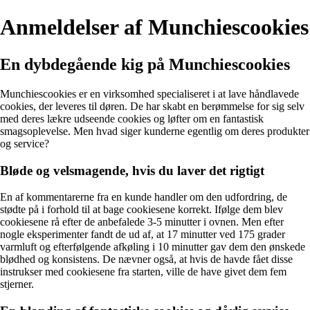
Anmeldelser af Munchiescookies
En dybdegående kig på Munchiescookies
Munchiescookies er en virksomhed specialiseret i at lave håndlavede
cookies, der leveres til døren. De har skabt en berømmelse for sig selv
med deres lækre udseende cookies og løfter om en fantastisk
smagsoplevelse. Men hvad siger kunderne egentlig om deres produkter
og service?
Bløde og velsmagende, hvis du laver det rigtigt
En af kommentarerne fra en kunde handler om den udfordring, de
stødte på i forhold til at bage cookiesene korrekt. Ifølge dem blev
cookiesene rå efter de anbefalede 3-5 minutter i ovnen. Men efter
nogle eksperimenter fandt de ud af, at 17 minutter ved 175 grader
varmluft og efterfølgende afkøling i 10 minutter gav dem den ønskede
blødhed og konsistens. De nævner også, at hvis de havde fået disse
instrukser med cookiesene fra starten, ville de have givet dem fem
stjerner.