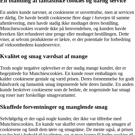
En blanding af fantastiske cookies og dårlig service
En anden kunde nævner, at cookiesene er uovertrufne, men at servicen
er dårlig. De havde bestilt cookiesene flere dage i forvejen til samme
aftenlevering, men havde stadig ikke modtaget deres bestilling.
Munchiescookies svarede ikke på henvendelsen, og kunden havde
hverken fået refunderet sine penge eller modtaget bestillingen. Dette
viser, at selvom produkterne er lækre, er der potentiale for forbedring
af virksomhedens kundeservice.
Kvalitet og smag værdsat af mange
Trods nogle negative oplevelser er der stadig mange kunder, der er
begejstrede for Munchiescookies. En kunde roser emballagen og
kalder cookiesene geniale og værd prisen. Deres fornemmelse for godt
håndværk og fantastisk smag imponerede hele deres familie. En anden
kunde beskriver cookiesene som de bedste, de nogensinde har smagt
og roser især forskellige smagsvarianter.
Skuffede forventninger og manglende smag
Selvfølgelig er der også nogle kunder, der ikke var tilfredse med
Munchiescookies. En kunde var skuffet over størrelsen og smagen af
cookiesene og fandt dem tørre og smagsløse. De mente også, at prisen
var for høj i forhold til kvaliteten, og at man kunne få bedre cookies til