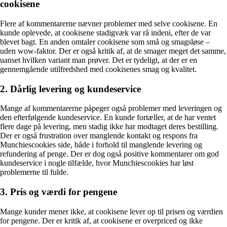
cookisene
Flere af kommentarerne nævner problemer med selve cookisene. En
kunde oplevede, at cookisene stadigvæk var rå indeni, efter de var
blevet bagt. En anden omtaler cookisene som små og smagsløse –
uden wow-faktor. Der er også kritik af, at de smager meget det samme,
uanset hvilken variant man prøver. Det er tydeligt, at der er en
gennemgående utilfredshed med cookisenes smag og kvalitet.
2. Dårlig levering og kundeservice
Mange af kommentarerne påpeger også problemer med leveringen og
den efterfølgende kundeservice. En kunde fortæller, at de har ventet
flere dage på levering, men stadig ikke har modtaget deres bestilling.
Der er også frustration over manglende kontakt og respons fra
Munchiescookies side, både i forhold til manglende levering og
refundering af penge. Der er dog også positive kommentarer om god
kundeservice i nogle tilfælde, hvor Munchiescookies har løst
problemerne til fulde.
3. Pris og værdi for pengene
Mange kunder mener ikke, at cookisene lever op til prisen og værdien
for pengene. Der er kritik af, at cookisene er overpriced og ikke