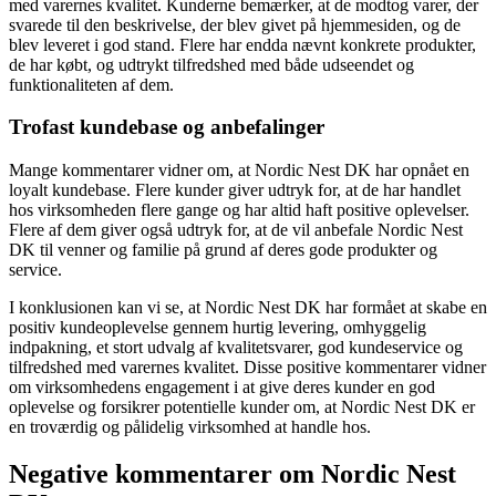
med varernes kvalitet. Kunderne bemærker, at de modtog varer, der
svarede til den beskrivelse, der blev givet på hjemmesiden, og de
blev leveret i god stand. Flere har endda nævnt konkrete produkter,
de har købt, og udtrykt tilfredshed med både udseendet og
funktionaliteten af dem.
Trofast kundebase og anbefalinger
Mange kommentarer vidner om, at Nordic Nest DK har opnået en
loyalt kundebase. Flere kunder giver udtryk for, at de har handlet
hos virksomheden flere gange og har altid haft positive oplevelser.
Flere af dem giver også udtryk for, at de vil anbefale Nordic Nest
DK til venner og familie på grund af deres gode produkter og
service.
I konklusionen kan vi se, at Nordic Nest DK har formået at skabe en
positiv kundeoplevelse gennem hurtig levering, omhyggelig
indpakning, et stort udvalg af kvalitetsvarer, god kundeservice og
tilfredshed med varernes kvalitet. Disse positive kommentarer vidner
om virksomhedens engagement i at give deres kunder en god
oplevelse og forsikrer potentielle kunder om, at Nordic Nest DK er
en troværdig og pålidelig virksomhed at handle hos.
Negative kommentarer om Nordic Nest