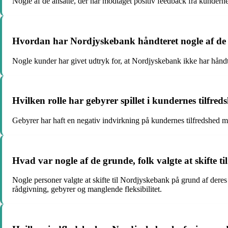
Nogle af de ansatte, der har modtaget positiv feedback fra kundern
Hvordan har Nordjyskebank håndteret nogle af de n
Nogle kunder har givet udtryk for, at Nordjyskebank ikke har håndte
Hvilken rolle har gebyrer spillet i kundernes tilfr
Gebyrer har haft en negativ indvirkning på kundernes tilfredshed me
Hvad var nogle af de grunde, folk valgte at skifte t
Nogle personer valgte at skifte til Nordjyskebank på grund af dere
rådgivning, gebyrer og manglende fleksibilitet.