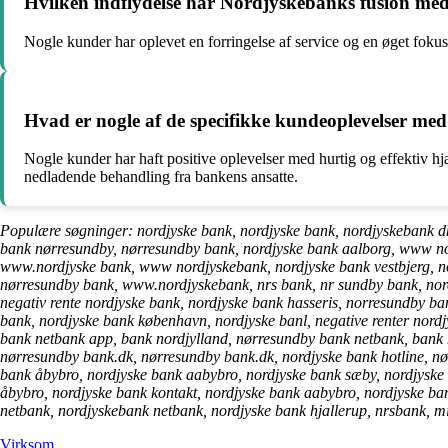
Hvilken indflydelse har Nordjyskebanks fusion m
Nogle kunder har oplevet en forringelse af service og en øget fo
Hvad er nogle af de specifikke kundeoplevelser me
Nogle kunder har haft positive oplevelser med hurtig og effektiv hj
nedladende behandling fra bankens ansatte.
Populære søgninger: nordjyske bank, nordjyske bank, nordjyskebank d
bank nørresundby, nørresundby bank, nordjyske bank aalborg, www n
www.nordjyske bank, www nordjyskebank, nordjyske bank vestbjerg,
nørresundby bank, www.nordjyskebank, nrs bank, nr sundby bank, nor
negativ rente nordjyske bank, nordjyske bank hasseris, norresundby ba
bank, nordjyske bank københavn, nordjyske banl, negative renter nord
bank netbank app, bank nordjylland, nørresundby bank netbank, bank n
nørresundby bank.dk, nørresundby bank.dk, nordjyske bank hotline, n
bank åbybro, nordjyske bank aabybro, nordjyske bank sæby, nordjyske 
åbybro, nordjyske bank kontakt, nordjyske bank aabybro, nordjyske ba
netbank, nordjyskebank netbank, nordjyske bank hjallerup, nrsbank, mi
Virksom