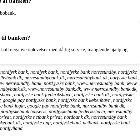
e af banken?
dbobank.
 til banken?
r haft negative oplevelser med dårlig service, manglende hjælp og
ordjysk bank, nordjysk bank, nordjyske bank nørresundby, nordjyske
dbybank dk, nørresundbybank.dk, nørresundbybank dk, norjyske bank,
www nørresundby bank, nord jyske bank, www.nørresundby bank, www
resundbybank.dk, www.nørresundby bank.dk, www.nørresundby bank.dk,
kshavn, nordjyske bank frederikshavn, nordjyske bank.dk, nordjydske
y, google pay nordjyske bank, nordjyske bank københavn, nordjyske
e bank login, google pay nordjyske bank, nørresundby bank dk,
 nordjyskebank hasseris, nordjyskebank frederikshavn, nørresundby
privat, nordjyske netbank privat, nordbank dk, nørresundby bank
skebank.dk, nordjyske app, nordjyskebank netbank, nordjyske bank
 nordjylland