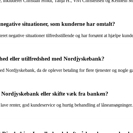
e, inkluderer Christian Holdt, Tanja H., Vivi Christensen og Kenneth Mø
egative situationer, som kunderne har omtalt?
ret negative situationer tilfredsstillende og har forsømt at hjælpe kund
edshed eller utilfredshed med Nordjyskebank?
d Nordjyskebank, da de oplever betaling for flere tjenester og nogle ga
il Nordjyskebank eller skifte væk fra banken?
s lave renter, god kundeservice og hurtig behandling af låneansøgninger