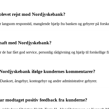
r blevet rejst mod Nordjyskebank?
 langsom responstid, manglende hjælp fra banken og gebyrer på forskel
r haft med Nordjyskebank?
e har fået god service, personlig rådgivning og hjælp til forskellige fi
 af Nordjyskebank ifølge kundernes kommentarer?
/Dankort, årsgebyr, kontogebyr og andre administrative gebyrer.
har modtaget positiv feedback fra kunderne?