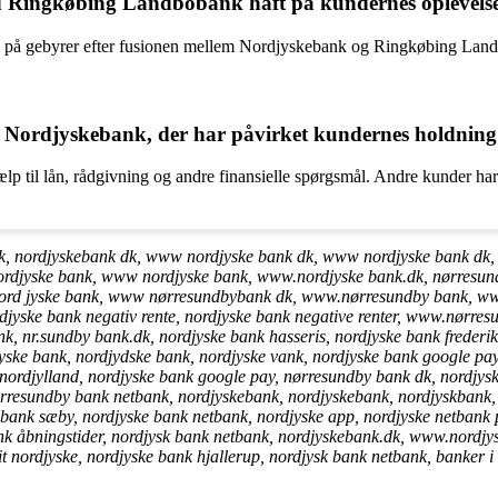
ed Ringkøbing Landbobank haft på kundernes oplevels
kus på gebyrer efter fusionen mellem Nordjyskebank og Ringkøbing Lan
d Nordjyskebank, der har påvirket kundernes holdning
ælp til lån, rådgivning og andre finansielle spørgsmål. Andre kunder ha
k, nordjyskebank dk, www nordjyske bank dk, www nordjyske bank dk, n
ordjyske bank, www nordjyske bank, www.nordjyske bank.dk, nørresun
 nord jyske bank, www nørresundbybank dk, www.nørresundby bank, 
djyske bank negativ rente, nordjyske bank negative renter, www.nør
nk, nr.sundby bank.dk, nordjyske bank hasseris, nordjyske bank frederi
jyske bank, nordjydske bank, nordjyske vank, nordjyske bank google pa
ordjylland, nordjyske bank google pay, nørresundby bank dk, nordjysk
ørresundby bank netbank, nordjyskebank, nordjyskebank, nordjyskbank,
bank sæby, nordjyske bank netbank, nordjyske app, nordjyske netbank 
nk åbningstider, nordjysk bank netbank, nordjyskebank.dk, www.nordjy
t nordjyske, nordjyske bank hjallerup, nordjysk bank netbank, banker i