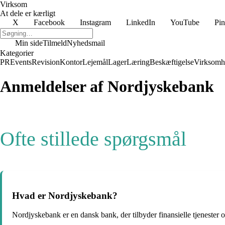
Virksom
At dele er kærligt
X
Facebook
Instagram
LinkedIn
YouTube
Pin
Min side
Tilmeld
Nyhedsmail
Kategorier
PR
Events
Revision
Kontor
Lejemål
Lager
Læring
Beskæftigelse
Virksomh
Anmeldelser af Nordjyskebank
Ofte stillede spørgsmål
Hvad er Nordjyskebank?
Nordjyskebank er en dansk bank, der tilbyder finansielle tjenester o