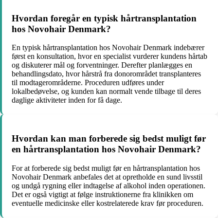
Hvordan foregår en typisk hårtransplantation
hos Novohair Denmark?
En typisk hårtransplantation hos Novohair Denmark indebærer
først en konsultation, hvor en specialist vurderer kundens hårtab
og diskuterer mål og forventninger. Derefter planlægges en
behandlingsdato, hvor hårstrå fra donorområdet transplanteres
til modtagerområderne. Proceduren udføres under
lokalbedøvelse, og kunden kan normalt vende tilbage til deres
daglige aktiviteter inden for få dage.
Hvordan kan man forberede sig bedst muligt før
en hårtransplantation hos Novohair Denmark?
For at forberede sig bedst muligt før en hårtransplantation hos
Novohair Denmark anbefales det at opretholde en sund livsstil
og undgå rygning eller indtagelse af alkohol inden operationen.
Det er også vigtigt at følge instruktionerne fra klinikken om
eventuelle medicinske eller kostrelaterede krav før proceduren.