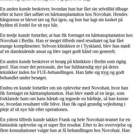
En anden kunde beskriver, hvordan hun har fået sin selvtillid tilbage
efter at have fået udført en hårtransplantation hos Novohair. Hendes
hårgrænse er blevet tæt og flot igen, og hun har lagt sin kasket på
hylden til fordel for sit nye hår.
En tredje kunde fortæller, at han fik foretaget en hårtransplantation hos
Novohair i Berlin. Han er meget tilfreds med resultatet og har fået
mange komplimenter. Selvom klinikken er i Tyskland, blev han mødt
af en dansktalende ansat og blev taget godt hånd om generelt.
En anden kunde beskriver et besøg på klinikken i Berlin som rigtig
prof. Han roser det personale, der har fuldstændig styr på deres
teknikker inden for FUE-behandlingen. Han følte sig tryg og godt
behandlet under besøget.
Endnu en kunde fortæller om sin oplevelse med Novohair, hvor han
fik foretaget en hårtransplantation. Han blev mødt af en læge, som
forklarede ham om hans hårtab og tegnede en hårlinje, så han kunne
se, hvordan resultatet ville blive. Han fik også grundig vejledning i
pleje af sit nye hår efter operationen.
En yderst tilfreds kunde takker Frank og hele Novohair-teamet for en
fantastisk oplevelse og et super flot resultat. Efter to års overvejelse og
flere konsultationer valgte han at få behandlingen hos Novohair. Han