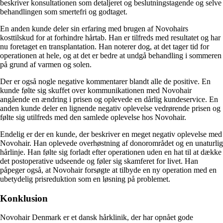
beskriver konsultationen som detaljeret og beslutningstagende og selve
behandlingen som smertefri og godtaget.
En anden kunde deler sin erfaring med brugen af Novohairs
kosttilskud for at forhindre hårtab. Han er tilfreds med resultatet og har
nu foretaget en transplantation. Han noterer dog, at det tager tid for
operationen at hele, og at det er bedre at undgå behandling i sommeren
på grund af varmen og solen.
Der er også nogle negative kommentarer blandt alle de positive. En
kunde følte sig skuffet over kommunikationen med Novohair
angående en ændring i prisen og oplevede en dårlig kundeservice. En
anden kunde deler en lignende negativ oplevelse vedrørende prisen og
følte sig utilfreds med den samlede oplevelse hos Novohair.
Endelig er der en kunde, der beskriver en meget negativ oplevelse med
Novohair. Han oplevede overhøstning af donorområdet og en unaturlig
hårlinje. Han følte sig forladt efter operationen uden en hat til at dække
det postoperative udseende og føler sig skamferet for livet. Han
påpeger også, at Novohair forsøgte at tilbyde en ny operation med en
ubetydelig prisreduktion som en løsning på problemet.
Konklusion
Novohair Denmark er et dansk hårklinik, der har opnået gode