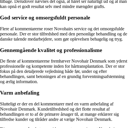
tilbage. Derudover nævnes det også, at håret ser naturligt ud og at man
kan opnå et godt resultat selv med mindre mængder grafts.
God service og omsorgsfuldt personale
Flere af kommentarerne roser Novohairs service og det omsorgsfulde
personale. Der er stor tilfredshed med den personlige behandling og de
danske talende medarbejdere, som gør oplevelsen behagelig og tryg.
Gennemgående kvalitet og professionalisme
De fleste af kommentarerne fremhæver Novohair Denmark som yderst
professionelle og kompetente inden for hårtransplantation. Der er stor
fokus på den detaljerede vejledning både før, under og efter
behandlingen, samt betoningen af en grundig forventningsafstemning
og ærlig information.
Varm anbefaling
Slutteligt er der en del kommentarer med en varm anbefaling af
Novohair Denmark. Kundetilfredshed og det flotte resultat af
behandlingen er to af de primære årsager til, at mange erklærer sig
tilfredse kunder og tilråder andre at vælge Novohair Denmark.