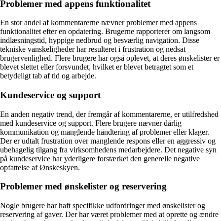
Problemer med appens funktionalitet
En stor andel af kommentarerne nævner problemer med appens
funktionalitet efter en opdatering. Brugerne rapporterer om langsom
indlæsningstid, hyppige nedbrud og besværlig navigation. Disse
tekniske vanskeligheder har resulteret i frustration og nedsat
brugervenlighed. Flere brugere har også oplevet, at deres ønskelister er
blevet slettet eller forsvundet, hvilket er blevet betragtet som et
betydeligt tab af tid og arbejde.
Kundeservice og support
En anden negativ trend, der fremgår af kommentarerne, er utilfredshed
med kundeservice og support. Flere brugere nævner dårlig
kommunikation og manglende håndtering af problemer eller klager.
Der er udtalt frustration over manglende respons eller en aggressiv og
ubehagelig tilgang fra virksomhedens medarbejdere. Det negative syn
på kundeservice har yderligere forstærket den generelle negative
opfattelse af Ønskeskyen.
Problemer med ønskelister og reservering
Nogle brugere har haft specifikke udfordringer med ønskelister og
reservering af gaver. Der har været problemer med at oprette og ændre