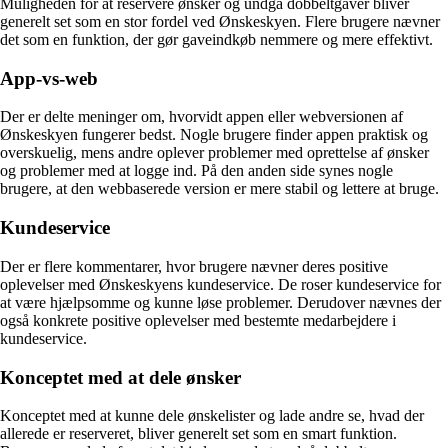
Muligheden for at reservere ønsker og undgå dobbeltgaver bliver
generelt set som en stor fordel ved Ønskeskyen. Flere brugere nævner
det som en funktion, der gør gaveindkøb nemmere og mere effektivt.
App-vs-web
Der er delte meninger om, hvorvidt appen eller webversionen af
Ønskeskyen fungerer bedst. Nogle brugere finder appen praktisk og
overskuelig, mens andre oplever problemer med oprettelse af ønsker
og problemer med at logge ind. På den anden side synes nogle
brugere, at den webbaserede version er mere stabil og lettere at bruge.
Kundeservice
Der er flere kommentarer, hvor brugere nævner deres positive
oplevelser med Ønskeskyens kundeservice. De roser kundeservice for
at være hjælpsomme og kunne løse problemer. Derudover nævnes der
også konkrete positive oplevelser med bestemte medarbejdere i
kundeservice.
Konceptet med at dele ønsker
Konceptet med at kunne dele ønskelister og lade andre se, hvad der
allerede er reserveret, bliver generelt set som en smart funktion.