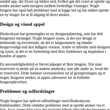
ustabil app, der fryser og lukker ned, hvilket gør det svært at oprette og
ændre ønsker samt navigere mellem forskellige visninger. Nogle
brugere har også haft problemer med at logge ind og har måttet oprette
en ny bruger for at få adgang til deres ønsker.
Design og visuel appel
Ønskeskyen har gennemgået en ny designopdatering, som har delt
brugernes meninger. Nogle brugere synes, at det nye design er
irriterende og forvirrende, da det er langsommere og mindre
brugervenligt end den tidligere version. Andre er tilfredse med designet
og synes, at det er en forbedring med flere funktioner og inspiration i
bunden af appen.
En anvendelighedsfejl er blevet påpeget af flere brugere. Når man
reserverer et ønske på en andens ønskesky, kan alle andre se, hvad der
er reserveret. Dette trækker overraskelsen ud af gavegivningen og er
noget, brugerne ønsker, at appen adresserer for at forbedre
brugeroplevelsen.
Problemer og udfordringer
Nogle brugere har oplevet udfordringer med Ønskeskyens
funktionalitet. Dette omfatter problemer med at oprette ønsker via et
link, hvor appen ikke viser det ønskede billede eller tillader brugeren at