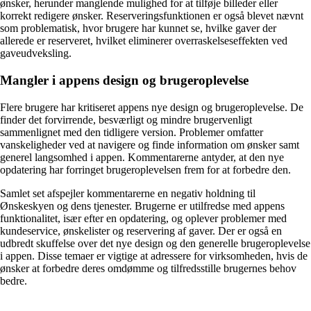
ønsker, herunder manglende mulighed for at tilføje billeder eller
korrekt redigere ønsker. Reserveringsfunktionen er også blevet nævnt
som problematisk, hvor brugere har kunnet se, hvilke gaver der
allerede er reserveret, hvilket eliminerer overraskelseseffekten ved
gaveudveksling.
Mangler i appens design og brugeroplevelse
Flere brugere har kritiseret appens nye design og brugeroplevelse. De
finder det forvirrende, besværligt og mindre brugervenligt
sammenlignet med den tidligere version. Problemer omfatter
vanskeligheder ved at navigere og finde information om ønsker samt
generel langsomhed i appen. Kommentarerne antyder, at den nye
opdatering har forringet brugeroplevelsen frem for at forbedre den.
Samlet set afspejler kommentarerne en negativ holdning til
Ønskeskyen og dens tjenester. Brugerne er utilfredse med appens
funktionalitet, især efter en opdatering, og oplever problemer med
kundeservice, ønskelister og reservering af gaver. Der er også en
udbredt skuffelse over det nye design og den generelle brugeroplevelse
i appen. Disse temaer er vigtige at adressere for virksomheden, hvis de
ønsker at forbedre deres omdømme og tilfredsstille brugernes behov
bedre.