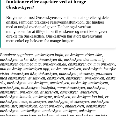
funktioner eller aspekter ved at bruge
Ønskeskyen?
Brugerne har rost Ønskeskyens evne til nemt at oprette og dele
ønsker, samt den praktiske reserveringsfunktion, der hjælper
med at undgå overlap af gaver. De har også værdsat
muligheden for at tilføje links til ønskerne og nemt købe gaver
direkte fra ønskesedlen. Ønskeskyen har gjort gavegivning
mere enkel og bekvem for mange brugere.
Populære søgninger: ønskeskyen login, ønskeskyen virker ikke,
ønskeskyen virker ikke, ønskeskyen dk, ønskeskyen delt med mig,
ønskeskyen delt med mig, ønskeskyen.dk, ønskeskyen.dk, min ønskesky,
min ønskesky, ønskeskyen app, onske, onskeskyen, ønskeskyeb, hvorfor
virker ønskeskyen ikke, ønkseskyen, ønkseskyen, ønskesky, problemer
med ønskeskyen, ønskskyen, ønskekyen, ønskskyen, ømskeskyen, ønske
sky, ønskeskyem, ænskeskyen, ømskeskyen, ønske sky, ønskeskyem,
ænskeskyen, ønskeskyen trustpilot, www.ønskeskyen, ønskeskywn,
ønskeslyen, ønskeskuen, ønskeslyen, øsnekskyen, øskeskyen,
ønskeskyen kontakt, ønskeskyne, øskeskyen, ønskeskyen log ind, er
ønskeskyen nede, ønseskyen, ønskeskygen, ønskeskyen, ønskeskyen
ønskelister, ønskeskyen, opret ønskesky, ønakeskyen, oønskeskyen,
ønskeskyen., ønskedkyen, ønakeskyen, ønskyen, ønkeskyen,
ønsleskyen, nskeskyen, nskeskyen, ønsleskyen, ønskeskyn, ønskeksy,