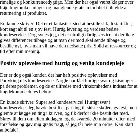
rimelige og konkurrencedygtige. Men der har også været klager over
høje fragtomkostninger og manglende gratis returlabel i tilfælde af
returnering af produktet.
En kunde skriver: Det er et fantastisk sted at bestille slik, festartikler,
kort sagt alt til en sjov fest. Hurtig levering og verdens bedste
kundeservice. Dog synes jeg, det er utroligt dårlig service, at der ikke
gives differencer tilbage og at man derimod skal sende tilbage og
bestille nyt, hvis man vil have den nedsatte pris. Spild af ressourcer og
tid efter min mening.
Positiv oplevelse med hurtig og venlig kundepleje
Der er dog også kunder, der har haft positive oplevelser med
Partyking.dks kundeservice. Nogle har fået hurtige svar og løsninger
på deres problemer, og de er tilfredse med virksomhedens indsats for at
imødekomme deres behov.
En kunde skriver: Super sød kundeservice! Hurtigt svar i
kundeservice. Jeg havde bestilt et par ting til sidste skoledags fest, men
glemte at lægge en ting i kurven, og fik derfor ikke bestilt det med.
Skrev til dem om eftermiddagen, og de svarede 20 minutter efter, med
forståelse og gav mig gratis fragt, så jeg får hele min ordre. Kan klart
anbefale!