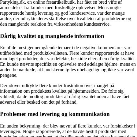
Partyking.dk, en online festartikelbutik, har fået en bred vifte af
anmeldelser fra kunder med forskellige oplevelser. Mens nogle
rapporterede hurtig levering og god kundeservice, var der mange
andre, der udtrykte deres skuffelse over kvaliteten af produkterne og
den manglende reaktion fra virksomhedens kundeservice.
Dårlig kvalitet og manglende information
En af de mest gennemgående temaer i de negative kommentarer var
utilfredshed med produktkvaliteten. Flere kunder rapporterede at have
modtaget produkter, der var defekte, beskidte eller af en dårlig kvalitet.
En kunde nævnte specifikt en oplevelse med ødelagte hjelme, mens en
anden bemærkede, at handskerne føltes ubehagelige og ikke var værd
pengene.
Derudover udtrykte flere kunder frustration over mangel på
information om produktets kvalitet på hjemmesiden. De følte sig
vildledt, da de modtog produkter af dårlig kvalitet uden at have fået
advarsel eller besked om det på forhånd.
Problemer med levering og kommunikation
En anden bekymring, der blev nævnt af flere kunder, var forsinkelser i
leveringen. Nogle rapporterede, at de havde bestilt produkter med
hurtig levering og var lovet, at de ville modtage det på en bestemt dato.