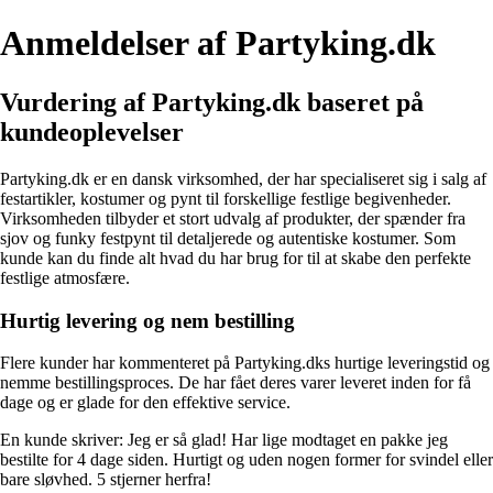
Anmeldelser af Partyking.dk
Vurdering af Partyking.dk baseret på
kundeoplevelser
Partyking.dk er en dansk virksomhed, der har specialiseret sig i salg af
festartikler, kostumer og pynt til forskellige festlige begivenheder.
Virksomheden tilbyder et stort udvalg af produkter, der spænder fra
sjov og funky festpynt til detaljerede og autentiske kostumer. Som
kunde kan du finde alt hvad du har brug for til at skabe den perfekte
festlige atmosfære.
Hurtig levering og nem bestilling
Flere kunder har kommenteret på Partyking.dks hurtige leveringstid og
nemme bestillingsproces. De har fået deres varer leveret inden for få
dage og er glade for den effektive service.
En kunde skriver: Jeg er så glad! Har lige modtaget en pakke jeg
bestilte for 4 dage siden. Hurtigt og uden nogen former for svindel eller
bare sløvhed. 5 stjerner herfra!