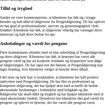
Tillid og tryghed
Samlet set viser kommentarerne, at klienterne har følt sig i trygge
hænder og haft tillid til rådgiverne fra Pengerådgivning. De har oplevet
en høj grad af professionalisme, nærvær og gennemsigtighed i hele
forløbet. Klienterne har følt, at rådgiverne virkelig har varetaget deres
interesser og haft deres bedste for øje.
Anbefalinger og værdi for pengene
Flere kommentarer afslutter med en klar anbefaling af Pengerådgivning
og deres rådgivere. Klienterne har følt, at tjenesten har været alle
pengene værd og har set konkrete resultater og besparelser som følge
af rådgivningen. De har også rost det faktum, at Pengerådgivning kun
tager betaling, hvis klienterne vælger at benytte deres tilbud.
I det store og hele kan vi konkludere, at klienterne har haft positive
oplevelser med Pengerådgivning. De har fået en professionel og
kompetent rådgivning, der har hjulpet dem med at træffe de bedste
økonomiske beslutninger i forbindelse med boligkøb og lån.
Rådgiverne har skabt tillid og tryghed og har hjulpet klienterne med at
opnå økonomiske fordele. Derudover har klienterne fået god værdi for
pengene og oplevet en tjeneste, der har været alle pengene værd.