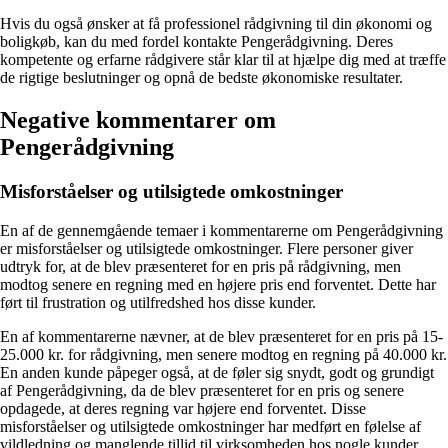
Hvis du også ønsker at få professionel rådgivning til din økonomi og
boligkøb, kan du med fordel kontakte Pengerådgivning. Deres
kompetente og erfarne rådgivere står klar til at hjælpe dig med at træffe
de rigtige beslutninger og opnå de bedste økonomiske resultater.
Negative kommentarer om
Pengerådgivning
Misforståelser og utilsigtede omkostninger
En af de gennemgående temaer i kommentarerne om Pengerådgivning
er misforståelser og utilsigtede omkostninger. Flere personer giver
udtryk for, at de blev præsenteret for en pris på rådgivning, men
modtog senere en regning med en højere pris end forventet. Dette har
ført til frustration og utilfredshed hos disse kunder.
En af kommentarerne nævner, at de blev præsenteret for en pris på 15-
25.000 kr. for rådgivning, men senere modtog en regning på 40.000 kr.
En anden kunde påpeger også, at de føler sig snydt, godt og grundigt
af Pengerådgivning, da de blev præsenteret for en pris og senere
opdagede, at deres regning var højere end forventet. Disse
misforståelser og utilsigtede omkostninger har medført en følelse af
vildledning og manglende tillid til virksomheden hos nogle kunder.