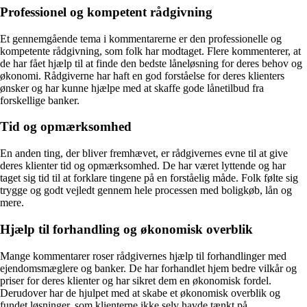
Professionel og kompetent rådgivning
Et gennemgående tema i kommentarerne er den professionelle og
kompetente rådgivning, som folk har modtaget. Flere kommenterer, at
de har fået hjælp til at finde den bedste låneløsning for deres behov og
økonomi. Rådgiverne har haft en god forståelse for deres klienters
ønsker og har kunne hjælpe med at skaffe gode lånetilbud fra
forskellige banker.
Tid og opmærksomhed
En anden ting, der bliver fremhævet, er rådgivernes evne til at give
deres klienter tid og opmærksomhed. De har været lyttende og har
taget sig tid til at forklare tingene på en forståelig måde. Folk følte sig
trygge og godt vejledt gennem hele processen med boligkøb, lån og
mere.
Hjælp til forhandling og økonomisk overblik
Mange kommentarer roser rådgivernes hjælp til forhandlinger med
ejendomsmæglere og banker. De har forhandlet hjem bedre vilkår og
priser for deres klienter og har sikret dem en økonomisk fordel.
Derudover har de hjulpet med at skabe et økonomisk overblik og
fundet løsninger, som klienterne ikke selv havde tænkt på.