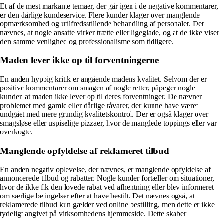
Et af de mest markante temaer, der går igen i de negative kommentarer,
er den dårlige kundeservice. Flere kunder klager over manglende
opmærksomhed og utilfredsstillende behandling af personalet. Det
nævnes, at nogle ansatte virker trætte eller ligeglade, og at de ikke viser
den samme venlighed og professionalisme som tidligere.
Maden lever ikke op til forventningerne
En anden hyppig kritik er angående madens kvalitet. Selvom der er
positive kommentarer om smagen af nogle retter, påpeger nogle
kunder, at maden ikke lever op til deres forventninger. De nævner
problemet med gamle eller dårlige råvarer, der kunne have været
undgået med mere grundig kvalitetskontrol. Der er også klager over
smagsløse eller uspiselige pizzaer, hvor de manglede toppings eller var
overkogte.
Manglende opfyldelse af reklameret tilbud
En anden negativ oplevelse, der nævnes, er manglende opfyldelse af
annoncerede tilbud og rabatter. Nogle kunder fortæller om situationer,
hvor de ikke fik den lovede rabat ved afhentning eller blev informeret
om særlige betingelser efter at have bestilt. Det nævnes også, at
reklamerede tilbud kun gælder ved online bestilling, men dette er ikke
tydeligt angivet på virksomhedens hjemmeside. Dette skaber