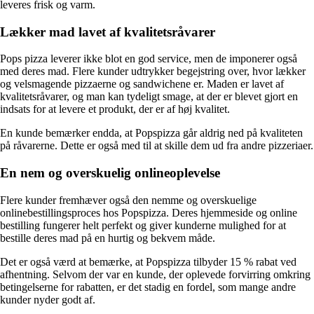
leveres frisk og varm.
Lækker mad lavet af kvalitetsråvarer
Pops pizza leverer ikke blot en god service, men de imponerer også
med deres mad. Flere kunder udtrykker begejstring over, hvor lækker
og velsmagende pizzaerne og sandwichene er. Maden er lavet af
kvalitetsråvarer, og man kan tydeligt smage, at der er blevet gjort en
indsats for at levere et produkt, der er af høj kvalitet.
En kunde bemærker endda, at Popspizza går aldrig ned på kvaliteten
på råvarerne. Dette er også med til at skille dem ud fra andre pizzeriaer.
En nem og overskuelig onlineoplevelse
Flere kunder fremhæver også den nemme og overskuelige
onlinebestillingsproces hos Popspizza. Deres hjemmeside og online
bestilling fungerer helt perfekt og giver kunderne mulighed for at
bestille deres mad på en hurtig og bekvem måde.
Det er også værd at bemærke, at Popspizza tilbyder 15 % rabat ved
afhentning. Selvom der var en kunde, der oplevede forvirring omkring
betingelserne for rabatten, er det stadig en fordel, som mange andre
kunder nyder godt af.