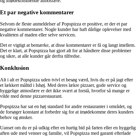
og imødekommende atmosfære.
Et par negative kommentarer
Selvom de fleste anmeldelser af Popspizza er positive, er der et par
negative kommentarer. Nogle kunder har haft dårlige oplevelser med
kvaliteten af maden eller selve servicen.
Det er vigtigt at bemærke, at disse kommentarer er få og langt imellem.
Det er klart, at Popspizza har gjort alt for at håndtere disse problemer
og sikre, at alle kunder går derfra tilfredse.
Konklusion
Alt i alt er Popspizza uden tvivl et besøg værd, hvis du er på jagt efter
et lækkert måltid i Ishøj. Med deres lækre pizzaer, gode service og
hyggelige atmosfære er det ikke svært at forstå, hvorfor så mange er
vilde med denne pizzarestaurant.
Popspizza har sat en høj standard for andre restauranter i området, og
de forsøger konstant at forbedre sig for at imødekomme deres kunders
behov og ønsker.
Uanset om du er på udkig efter en hurtig bid på farten eller en hyggelig
aften ude med venner og familie, vil Popspizza med garanti efterlade