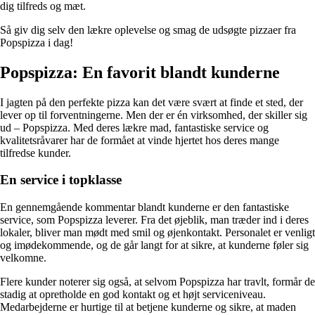
dig tilfreds og mæt.
Så giv dig selv den lækre oplevelse og smag de udsøgte pizzaer fra
Popspizza i dag!
Popspizza: En favorit blandt kunderne
I jagten på den perfekte pizza kan det være svært at finde et sted, der
lever op til forventningerne. Men der er én virksomhed, der skiller sig
ud – Popspizza. Med deres lækre mad, fantastiske service og
kvalitetsråvarer har de formået at vinde hjertet hos deres mange
tilfredse kunder.
En service i topklasse
En gennemgående kommentar blandt kunderne er den fantastiske
service, som Popspizza leverer. Fra det øjeblik, man træder ind i deres
lokaler, bliver man mødt med smil og øjenkontakt. Personalet er venligt
og imødekommende, og de går langt for at sikre, at kunderne føler sig
velkomne.
Flere kunder noterer sig også, at selvom Popspizza har travlt, formår de
stadig at opretholde en god kontakt og et højt serviceniveau.
Medarbejderne er hurtige til at betjene kunderne og sikre, at maden