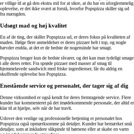
er villige til at gå den ekstra mil for at sikre, at du har en uforglemmelig
oplevelse, er det ikke svært at forstå, hvorfor Popspizza skiller sig ud
fra mængden.
Udsøgt mad og høj kvalitet
En af de ting, der skiller Popspizza ud, er deres fokus på kvaliteten af
maden. Ifølge flere anmeldelser er deres pizzaer helt i top, og nogle
hævder endda, at det er de bedste de nogensinde har smagt.
Popspizza bruger kun de bedste råvarer, og det kan man tydeligt smage
i alle deres retter. Fra sprøde pizzaer med masser af smag til
hjemmelavede sandwich med friske ingredienser, får du aldrig en
skuffende oplevelse hos Popspizza.
Enestående service og personalet, der tager sig af dig
Denne virksomhed er også kendt for deres fremragende service. Flere
kunder har kommenteret på det imødekommende personale, der altid er
klar til at hjælpe, selv når de har travlt.
Udover den venlige og professionelle betjening er personalet hos
Popspizza også opmærksomme på detaljer. Kunder har bemærket små
detaljer, som at inkludere slikpinde til børnene eller at skabe en varm