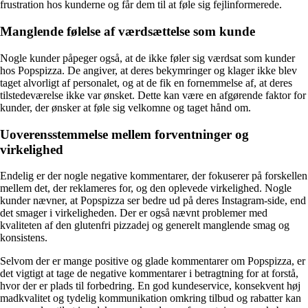
frustration hos kunderne og får dem til at føle sig fejlinformerede.
Manglende følelse af værdsættelse som kunde
Nogle kunder påpeger også, at de ikke føler sig værdsat som kunder
hos Popspizza. De angiver, at deres bekymringer og klager ikke blev
taget alvorligt af personalet, og at de fik en fornemmelse af, at deres
tilstedeværelse ikke var ønsket. Dette kan være en afgørende faktor for
kunder, der ønsker at føle sig velkomne og taget hånd om.
Uoverensstemmelse mellem forventninger og
virkelighed
Endelig er der nogle negative kommentarer, der fokuserer på forskellen
mellem det, der reklameres for, og den oplevede virkelighed. Nogle
kunder nævner, at Popspizza ser bedre ud på deres Instagram-side, end
det smager i virkeligheden. Der er også nævnt problemer med
kvaliteten af den glutenfri pizzadej og generelt manglende smag og
konsistens.
Selvom der er mange positive og glade kommentarer om Popspizza, er
det vigtigt at tage de negative kommentarer i betragtning for at forstå,
hvor der er plads til forbedring. En god kundeservice, konsekvent høj
madkvalitet og tydelig kommunikation omkring tilbud og rabatter kan