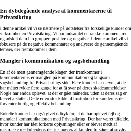
En dybdegående analyse af kommentarerne til
Privatsikring
I denne artikel vil vi se nærmere på udtalelser fra forskellige kunder om
virksomheden Privatsikring. Vi har indsamlet en række kommentarer
og adskilt dem i to grupper; positive og negative. I denne artikel vil vi
fokusere på de negative kommentarer og analysere de gennemgående
temaer, der fremkommer i dem.
Mangler i kommunikation og sagsbehandling
En af de mest gennemgående klager, der fremkommer i
kommentarerne, er manglen på kommunikation og langsom
sagsbehandling fra Privatsikrings side. Flere kunder har nævnt, at de
har måttet rykke flere gange for at få svar på deres skadeanmeldelser.
Nogle har endda oplevet, at der er gået måneder, uden at deres sag er
blevet afsluttet. Dette er en stor kilde til frustration for kunderne, der
forventer hurtig og effektiv behandling.
Enkelte kunder har også givet udtryk for, at de har oplevet fejl og
mangler i kommunikationen med Privatsikring. Der har været tilfælde,
hvor kunder har fået forkerte oplysninger eller er blevet mødt af
mistroiske medarbejdere, der insinuerer, at kunden forsøger at snyde.