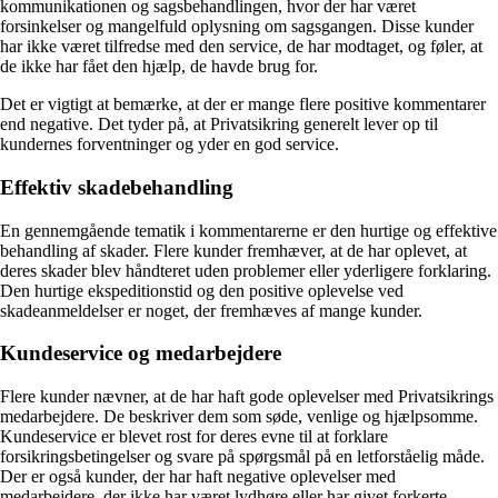
kommunikationen og sagsbehandlingen, hvor der har været
forsinkelser og mangelfuld oplysning om sagsgangen. Disse kunder
har ikke været tilfredse med den service, de har modtaget, og føler, at
de ikke har fået den hjælp, de havde brug for.
Det er vigtigt at bemærke, at der er mange flere positive kommentarer
end negative. Det tyder på, at Privatsikring generelt lever op til
kundernes forventninger og yder en god service.
Effektiv skadebehandling
En gennemgående tematik i kommentarerne er den hurtige og effektive
behandling af skader. Flere kunder fremhæver, at de har oplevet, at
deres skader blev håndteret uden problemer eller yderligere forklaring.
Den hurtige ekspeditionstid og den positive oplevelse ved
skadeanmeldelser er noget, der fremhæves af mange kunder.
Kundeservice og medarbejdere
Flere kunder nævner, at de har haft gode oplevelser med Privatsikrings
medarbejdere. De beskriver dem som søde, venlige og hjælpsomme.
Kundeservice er blevet rost for deres evne til at forklare
forsikringsbetingelser og svare på spørgsmål på en letforståelig måde.
Der er også kunder, der har haft negative oplevelser med
medarbejdere, der ikke har været lydhøre eller har givet forkerte