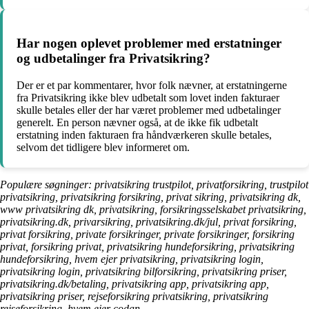
Har nogen oplevet problemer med erstatninger
og udbetalinger fra Privatsikring?
Der er et par kommentarer, hvor folk nævner, at erstatningerne
fra Privatsikring ikke blev udbetalt som lovet inden fakturaer
skulle betales eller der har været problemer med udbetalinger
generelt. En person nævner også, at de ikke fik udbetalt
erstatning inden fakturaen fra håndværkeren skulle betales,
selvom det tidligere blev informeret om.
Populære søgninger: privatsikring trustpilot, privatforsikring, trustpilot
privatsikring, privatsikring forsikring, privat sikring, privatsikring dk,
www privatsikring dk, privatsikring, forsikringsselskabet privatsikring,
privatsikring.dk, privarsikring, privatsikring.dk/jul, privat forsikring,
privat forsikring, private forsikringer, private forsikringer, forsikring
privat, forsikring privat, privatsikring hundeforsikring, privatsikring
hundeforsikring, hvem ejer privatsikring, privatsikring login,
privatsikring login, privatsikring bilforsikring, privatsikring priser,
privatsikring.dk/betaling, privatsikring app, privatsikring app,
privatsikring priser, rejseforsikring privatsikring, privatsikring
rejseforsikring, hvem ejer codan