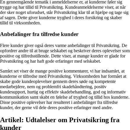
En gennemgående tematik i anmeldelserne er, at kunderne føler sig
trygge og har tillid til Privatsikring. Kundeanmeldelserne viser, at når
der sker noget uforudset, står Privatsikring klar til at hjælpe og tage sig
af sagen. Dette giver kunderne tryghed i deres forsikring og skaber
tillid til virksomheden.
Anbefalinger fra tilfredse kunder
Flere kunder giver også deres varme anbefalinger til Privatsikring. De
opfordrer andre til at bruge selskabet og beskriver deres oplevelser som
positive og tilfredsstillende. Dette viser, at mange kunder er glade for
Privatsikring og har haft gode erfaringer med selskabet.
Samlet set viser de mange positive kommentarer, vi har indsamlet, at
kunderne er tilfredse med Privatsikring. Virksomheden har formået at
skabe gode kundeoplevelser gennem deres søde og kompetente
medarbejdere, nem og problemfri skadehåndtering, positiv
kundesupport, hurtig og effektiv skadebehandling, god og informativ
kommunikation samt skabt en følelse af tryghed og tillid hos kunderne.
Disse positive oplevelser har resulteret i anbefalinger fra tilfredse
kunder, der gerne vil dele deres positive erfaringer med andre.
Artikel: Udtalelser om Privatsikring fra
kunder