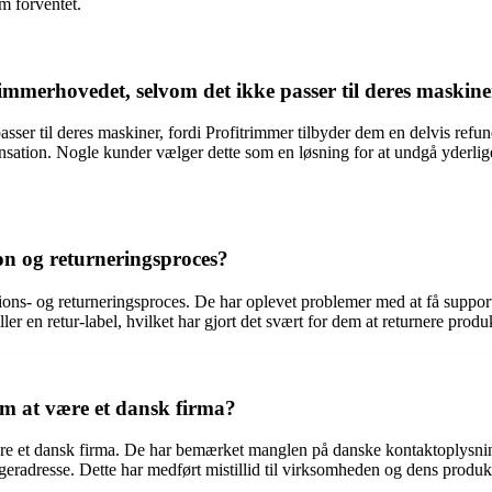
m forventet.
immerhovedet, selvom det ikke passer til deres maskin
er til deres maskiner, fordi Profitrimmer tilbyder dem en delvis refun
on. Nogle kunder vælger dette som en løsning for at undgå yderligere b
ion og returneringsproces?
ons- og returneringsproces. De har oplevet problemer med at få suppor
r en retur-label, hvilket har gjort det svært for dem at returnere produk
 at være et dansk firma?
re et dansk firma. De har bemærket manglen på danske kontaktoplysning
lageradresse. Dette har medført mistillid til virksomheden og dens produk