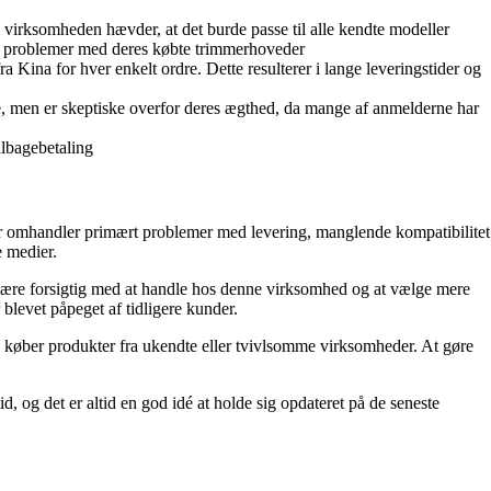
m virksomheden hævder, at det burde passe til alle kendte modeller
se problemer med deres købte trimmerhoveder
 Kina for hver enkelt ordre. Dette resulterer i lange leveringstider og
 men er skeptiske overfor deres ægthed, da mange af anmelderne har
ilbagebetaling
er omhandler primært problemer med levering, manglende kompatibilitet
e medier.
t være forsigtig med at handle hos denne virksomhed og at vælge mere
blevet påpeget af tidligere kunder.
n køber produkter fra ukendte eller tvivlsomme virksomheder. At gøre
, og det er altid en god idé at holde sig opdateret på de seneste