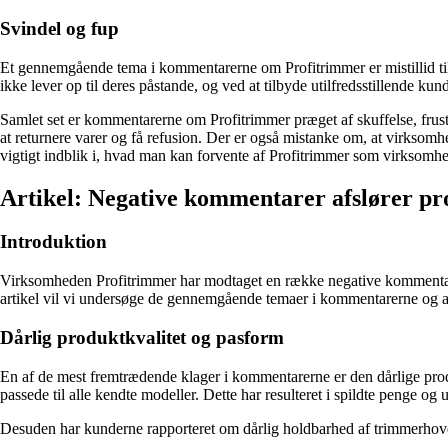
Svindel og fup
Et gennemgående tema i kommentarerne om Profitrimmer er mistillid ti
ikke lever op til deres påstande, og ved at tilbyde utilfredsstillende 
Samlet set er kommentarerne om Profitrimmer præget af skuffelse, frus
at returnere varer og få refusion. Der er også mistanke om, at virksomhed
vigtigt indblik i, hvad man kan forvente af Profitrimmer som virksomh
Artikel: Negative kommentarer afslører 
Introduktion
Virksomheden Profitrimmer har modtaget en række negative kommentare
artikel vil vi undersøge de gennemgående temaer i kommentarerne og af
Dårlig produktkvalitet og pasform
En af de mest fremtrædende klager i kommentarerne er den dårlige produ
passede til alle kendte modeller. Dette har resulteret i spildte penge og u
Desuden har kunderne rapporteret om dårlig holdbarhed af trimmerhovedet