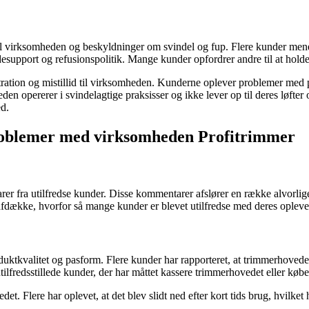
l virksomheden og beskyldninger om svindel og fup. Flere kunder mener
kundesupport og refusionspolitik. Mange kunder opfordrer andre til at h
tration og mistillid til virksomheden. Kunderne oplever problemer med 
en opererer i svindelagtige praksisser og ikke lever op til deres løfter 
ed.
problemer med virksomheden Profitrimmer
r fra utilfredse kunder. Disse kommentarer afslører en række alvorli
dække, hvorfor så mange kunder er blevet utilfredse med deres oplevel
ktkvalitet og pasform. Flere kunder har rapporteret, at trimmerhovedet
tilfredsstillede kunder, der har måttet kassere trimmerhovedet eller købe e
. Flere har oplevet, at det blev slidt ned efter kort tids brug, hvilket