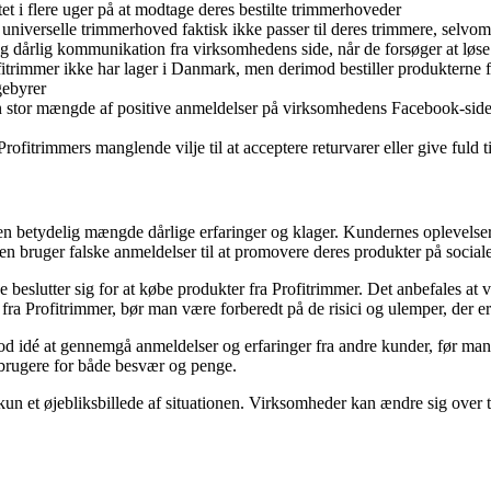
tet i flere uger på at modtage deres bestilte trimmerhoveder
 universelle trimmerhoved faktisk ikke passer til deres trimmere, selvo
og dårlig kommunikation fra virksomhedens side, når de forsøger at lø
trimmer ikke har lager i Danmark, men derimod bestiller produkterne fra
gebyrer
 stor mængde af positive anmeldelser på virksomhedens Facebook-side,
rofitrimmers manglende vilje til at acceptere returvarer eller give fuld t
 en betydelig mængde dårlige erfaringer og klager. Kundernes oplevels
n bruger falske anmeldelser til at promovere deres produkter på social
e beslutter sig for at købe produkter fra Profitrimmer. Det anbefales a
ra Profitrimmer, bør man være forberedt på de risici og ulemper, der er 
 god idé at gennemgå anmeldelser og erfaringer fra andre kunder, før ma
brugere for både besvær og penge.
n et øjebliksbillede af situationen. Virksomheder kan ændre sig over tid