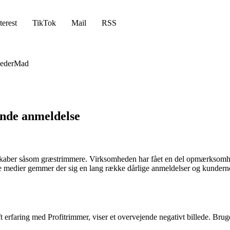
terest
TikTok
Mail
RSS
eder
Mad
nde anmeldelse
dskaber såsom græstrimmere. Virksomheden har fået en del opmærksomhe
medier gemmer der sig en lang række dårlige anmeldelser og kundernes n
rfaring med Profitrimmer, viser et overvejende negativt billede. Bruger