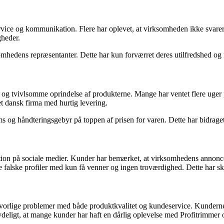
vice og kommunikation. Flere har oplevet, at virksomheden ikke svarer
gheder.
hedens repræsentanter. Dette har kun forværret deres utilfredshed og fø
tid og tvivlsomme oprindelse af produkterne. Mange har ventet flere uger
t dansk firma med hurtig levering.
og håndteringsgebyr på toppen af prisen for varen. Dette har bidraget t
ion på sociale medier. Kunder har bemærket, at virksomhedens annoncer
ære falske profiler med kun få venner og ingen troværdighed. Dette har s
vorlige problemer med både produktkvalitet og kundeservice. Kundernes
tydeligt, at mange kunder har haft en dårlig oplevelse med Profitrimmer