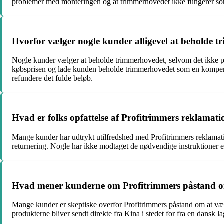
problemer med monteringen og at trimmerhovedet ikke fungerer so
Hvorfor vælger nogle kunder alligevel at beholde tr
Nogle kunder vælger at beholde trimmerhovedet, selvom det ikke pass
købsprisen og lade kunden beholde trimmerhovedet som en kompensati
refundere det fulde beløb.
Hvad er folks opfattelse af Profitrimmers reklamat
Mange kunder har udtrykt utilfredshed med Profitrimmers reklamati
returnering. Nogle har ikke modtaget de nødvendige instruktioner elle
Hvad mener kunderne om Profitrimmers påstand om
Mange kunder er skeptiske overfor Profitrimmers påstand om at væ
produkterne bliver sendt direkte fra Kina i stedet for fra en dansk 