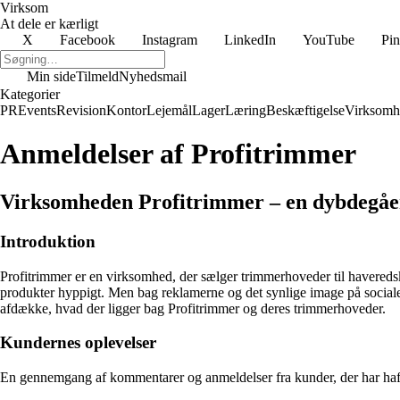
Virksom
At dele er kærligt
X
Facebook
Instagram
LinkedIn
YouTube
Pin
Min side
Tilmeld
Nyhedsmail
Kategorier
PR
Events
Revision
Kontor
Lejemål
Lager
Læring
Beskæftigelse
Virksomh
Anmeldelser af Profitrimmer
Virksomheden Profitrimmer – en dybdegåe
Introduktion
Profitrimmer er en virksomhed, der sælger trimmerhoveder til havere
produkter hyppigt. Men bag reklamerne og det synlige image på sociale 
afdække, hvad der ligger bag Profitrimmer og deres trimmerhoveder.
Kundernes oplevelser
En gennemgang af kommentarer og anmeldelser fra kunder, der har haft e