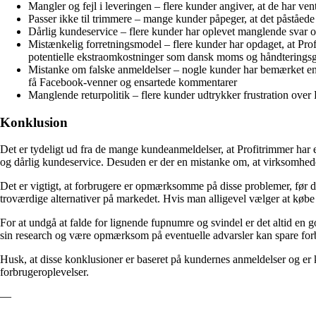
Mangler og fejl i leveringen – flere kunder angiver, at de har ven
Passer ikke til trimmere – mange kunder påpeger, at det påståede
Dårlig kundeservice – flere kunder har oplevet manglende svar 
Mistænkelig forretningsmodel – flere kunder har opdaget, at Profi
potentielle ekstraomkostninger som dansk moms og håndterings
Mistanke om falske anmeldelser – nogle kunder har bemærket en
få Facebook-venner og ensartede kommentarer
Manglende returpolitik – flere kunder udtrykker frustration over P
Konklusion
Det er tydeligt ud fra de mange kundeanmeldelser, at Profitrimmer har
og dårlig kundeservice. Desuden er der en mistanke om, at virksomhede
Det er vigtigt, at forbrugere er opmærksomme på disse problemer, før d
troværdige alternativer på markedet. Hvis man alligevel vælger at købe f
For at undgå at falde for lignende fupnumre og svindel er det altid en
sin research og være opmærksom på eventuelle advarsler kan spare for
Husk, at disse konklusioner er baseret på kundernes anmeldelser og er ku
forbrugeroplevelser.
—