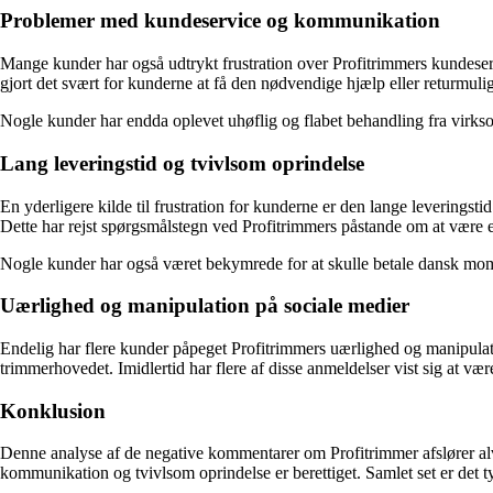
Problemer med kundeservice og kommunikation
Mange kunder har også udtrykt frustration over Profitrimmers kundeser
gjort det svært for kunderne at få den nødvendige hjælp eller returmuli
Nogle kunder har endda oplevet uhøflig og flabet behandling fra virksom
Lang leveringstid og tvivlsom oprindelse
En yderligere kilde til frustration for kunderne er den lange leverings
Dette har rejst spørgsmålstegn ved Profitrimmers påstande om at være e
Nogle kunder har også været bekymrede for at skulle betale dansk moms 
Uærlighed og manipulation på sociale medier
Endelig har flere kunder påpeget Profitrimmers uærlighed og manipulat
trimmerhovedet. Imidlertid har flere af disse anmeldelser vist sig at v
Konklusion
Denne analyse af de negative kommentarer om Profitrimmer afslører al
kommunikation og tvivlsom oprindelse er berettiget. Samlet set er det 