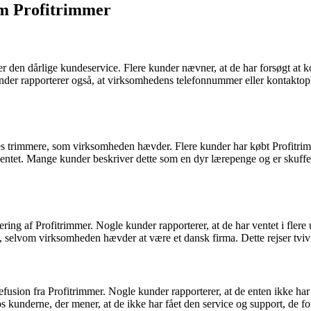
m Profitrimmer
 den dårlige kundeservice. Flere kunder nævner, at de har forsøgt at 
e kunder rapporterer også, at virksomhedens telefonnummer eller kontakto
eres trimmere, som virksomheden hævder. Flere kunder har købt Profitri
rventet. Mange kunder beskriver dette som en dyr lærepenge og er skuffe
ing af Profitrimmer. Nogle kunder rapporterer, at de har ventet i flere ug
na, selvom virksomheden hævder at være et dansk firma. Dette rejser tv
usion fra Profitrimmer. Nogle kunder rapporterer, at de enten ikke har fåe
 hos kunderne, der mener, at de ikke har fået den service og support, de f