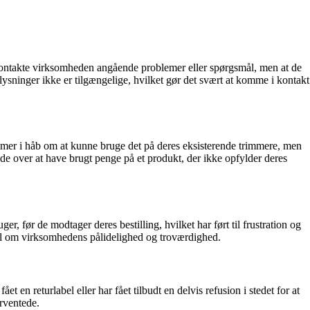
kontakte virksomheden angående problemer eller spørgsmål, men at de
plysninger ikke er tilgængelige, hvilket gør det svært at komme i kontakt
mmer i håb om at kunne bruge det på deres eksisterende trimmere, men
de over at have brugt penge på et produkt, der ikke opfylder deres
er, før de modtager deres bestilling, hvilket har ført til frustration og
ivl om virksomhedens pålidelighed og troværdighed.
t en returlabel eller har fået tilbudt en delvis refusion i stedet for at
orventede.