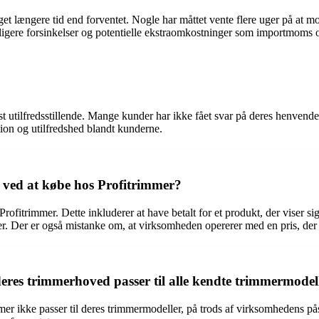
get længere tid end forventet. Nogle har måttet vente flere uger på at 
rligere forsinkelser og potentielle ekstraomkostninger som importmoms 
tilfredsstillende. Mange kunder har ikke fået svar på deres henvendels
ation og utilfredshed blandt kunderne.
 ved at købe hos Profitrimmer?
fitrimmer. Dette inkluderer at have betalt for et produkt, der viser sig
ger. Der er også mistanke om, at virksomheden opererer med en pris, der
deres trimmerhoved passer til alle kendte trimmermodel
mer ikke passer til deres trimmermodeller, på trods af virksomhedens på