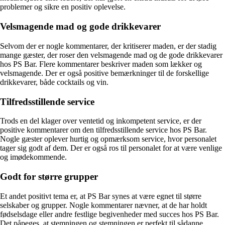
problemer og sikre en positiv oplevelse.
Velsmagende mad og gode drikkevarer
Selvom der er nogle kommentarer, der kritiserer maden, er der stadig
mange gæster, der roser den velsmagende mad og de gode drikkevarer
hos PS Bar. Flere kommentarer beskriver maden som lækker og
velsmagende. Der er også positive bemærkninger til de forskellige
drikkevarer, både cocktails og vin.
Tilfredsstillende service
Trods en del klager over ventetid og inkompetent service, er der
positive kommentarer om den tilfredsstillende service hos PS Bar.
Nogle gæster oplever hurtig og opmærksom service, hvor personalet
tager sig godt af dem. Der er også ros til personalet for at være venlige
og imødekommende.
Godt for større grupper
Et andet positivt tema er, at PS Bar synes at være egnet til større
selskaber og grupper. Nogle kommentarer nævner, at de har holdt
fødselsdage eller andre festlige begivenheder med succes hos PS Bar.
Det påpeges, at stemningen og stemningen er perfekt til sådanne