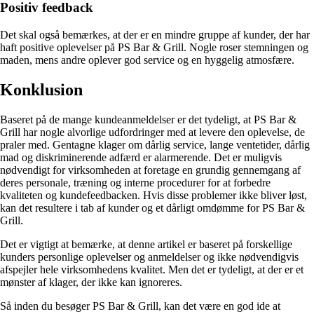
Positiv feedback
Det skal også bemærkes, at der er en mindre gruppe af kunder, der har
haft positive oplevelser på PS Bar & Grill. Nogle roser stemningen og
maden, mens andre oplever god service og en hyggelig atmosfære.
Konklusion
Baseret på de mange kundeanmeldelser er det tydeligt, at PS Bar &
Grill har nogle alvorlige udfordringer med at levere den oplevelse, de
praler med. Gentagne klager om dårlig service, lange ventetider, dårlig
mad og diskriminerende adfærd er alarmerende. Det er muligvis
nødvendigt for virksomheden at foretage en grundig gennemgang af
deres personale, træning og interne procedurer for at forbedre
kvaliteten og kundefeedbacken. Hvis disse problemer ikke bliver løst,
kan det resultere i tab af kunder og et dårligt omdømme for PS Bar &
Grill.
Det er vigtigt at bemærke, at denne artikel er baseret på forskellige
kunders personlige oplevelser og anmeldelser og ikke nødvendigvis
afspejler hele virksomhedens kvalitet. Men det er tydeligt, at der er et
mønster af klager, der ikke kan ignoreres.
Så inden du besøger PS Bar & Grill, kan det være en god ide at