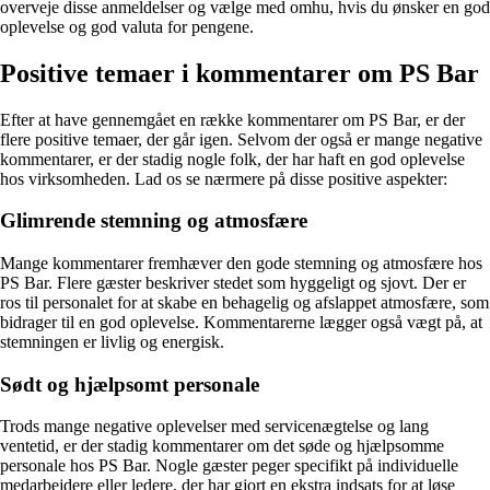
overveje disse anmeldelser og vælge med omhu, hvis du ønsker en god
oplevelse og god valuta for pengene.
Positive temaer i kommentarer om PS Bar
Efter at have gennemgået en række kommentarer om PS Bar, er der
flere positive temaer, der går igen. Selvom der også er mange negative
kommentarer, er der stadig nogle folk, der har haft en god oplevelse
hos virksomheden. Lad os se nærmere på disse positive aspekter:
Glimrende stemning og atmosfære
Mange kommentarer fremhæver den gode stemning og atmosfære hos
PS Bar. Flere gæster beskriver stedet som hyggeligt og sjovt. Der er
ros til personalet for at skabe en behagelig og afslappet atmosfære, som
bidrager til en god oplevelse. Kommentarerne lægger også vægt på, at
stemningen er livlig og energisk.
Sødt og hjælpsomt personale
Trods mange negative oplevelser med servicenægtelse og lang
ventetid, er der stadig kommentarer om det søde og hjælpsomme
personale hos PS Bar. Nogle gæster peger specifikt på individuelle
medarbejdere eller ledere, der har gjort en ekstra indsats for at løse