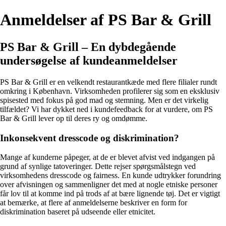
Anmeldelser af PS Bar & Grill
PS Bar & Grill – En dybdegående
undersøgelse af kundeanmeldelser
PS Bar & Grill er en velkendt restaurantkæde med flere filialer rundt
omkring i København. Virksomheden profilerer sig som en eksklusiv
spisested med fokus på god mad og stemning. Men er det virkelig
tilfældet? Vi har dykket ned i kundefeedback for at vurdere, om PS
Bar & Grill lever op til deres ry og omdømme.
Inkonsekvent dresscode og diskrimination?
Mange af kunderne påpeger, at de er blevet afvist ved indgangen på
grund af synlige tatoveringer. Dette rejser spørgsmålstegn ved
virksomhedens dresscode og fairness. En kunde udtrykker forundring
over afvisningen og sammenligner det med at nogle etniske personer
får lov til at komme ind på trods af at bære lignende tøj. Det er vigtigt
at bemærke, at flere af anmeldelserne beskriver en form for
diskrimination baseret på udseende eller etnicitet.