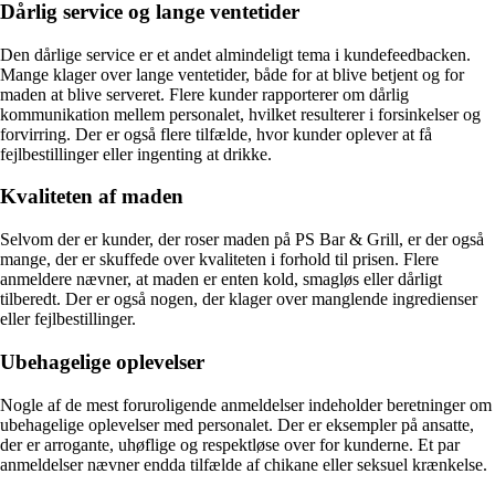
Dårlig service og lange ventetider
Den dårlige service er et andet almindeligt tema i kundefeedbacken.
Mange klager over lange ventetider, både for at blive betjent og for
maden at blive serveret. Flere kunder rapporterer om dårlig
kommunikation mellem personalet, hvilket resulterer i forsinkelser og
forvirring. Der er også flere tilfælde, hvor kunder oplever at få
fejlbestillinger eller ingenting at drikke.
Kvaliteten af maden
Selvom der er kunder, der roser maden på PS Bar & Grill, er der også
mange, der er skuffede over kvaliteten i forhold til prisen. Flere
anmeldere nævner, at maden er enten kold, smagløs eller dårligt
tilberedt. Der er også nogen, der klager over manglende ingredienser
eller fejlbestillinger.
Ubehagelige oplevelser
Nogle af de mest foruroligende anmeldelser indeholder beretninger om
ubehagelige oplevelser med personalet. Der er eksempler på ansatte,
der er arrogante, uhøflige og respektløse over for kunderne. Et par
anmeldelser nævner endda tilfælde af chikane eller seksuel krænkelse.