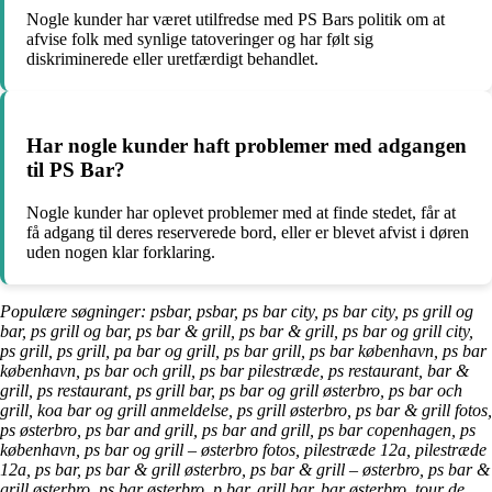
Nogle kunder har været utilfredse med PS Bars politik om at
afvise folk med synlige tatoveringer og har følt sig
diskriminerede eller uretfærdigt behandlet.
Har nogle kunder haft problemer med adgangen
til PS Bar?
Nogle kunder har oplevet problemer med at finde stedet, får at
få adgang til deres reserverede bord, eller er blevet afvist i døren
uden nogen klar forklaring.
Populære søgninger: psbar, psbar, ps bar city, ps bar city, ps grill og
bar, ps grill og bar, ps bar & grill, ps bar & grill, ps bar og grill city,
ps grill, ps grill, pa bar og grill, ps bar grill, ps bar københavn, ps bar
københavn, ps bar och grill, ps bar pilestræde, ps restaurant, bar &
grill, ps restaurant, ps grill bar, ps bar og grill østerbro, ps bar och
grill, koa bar og grill anmeldelse, ps grill østerbro, ps bar & grill fotos,
ps østerbro, ps bar and grill, ps bar and grill, ps bar copenhagen, ps
københavn, ps bar og grill – østerbro fotos, pilestræde 12a, pilestræde
12a, ps bar, ps bar & grill østerbro, ps bar & grill – østerbro, ps bar &
grill østerbro, ps bar østerbro, p bar, grill bar, bar østerbro, tour de