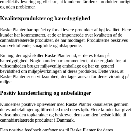
en effektiv levering og vil sikre, at kunderne får deres produkter hurtigt
og uden problemer.
Kvalitetsprodukter og bæredygtighed
Raske Planter har opnået ry for at levere produkter af høj kvalitet. Flere
kunder har kommenteret, at de er imponerede over kvaliteten af de
cannabisrelaterede produkter, de har modtaget. Produkterne beskrives
som velduftende, smagfulde og afslappende.
En ting, der også skiller Raske Planter ud, er deres fokus på
bæredygtighed. Nogle kunder har kommenteret, at de er glade for, at
virksomheden bruger miljøvenlig emballage og har en generel
bevidsthed om miljøpåvirkningen af deres produkter. Dette viser, at
Raske Planter er en virksomhed, der tager ansvar for deres virkning på
miljøet.
Positiv kundeerfaring og anbefalinger
Kundernes positive oplevelser med Raske Planter kanaliseres gennem
deres anbefalinger og tilfredshed med deres køb. Flere kunder har givet
virksomheden topkarakter og beskrevet dem som den bedste kilde til
cannabisrelaterede produkter i Danmark.
Den positive feedback omfatter ros til Raske Planter for deres