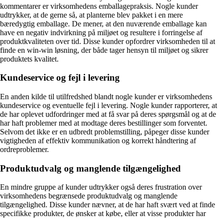
kommentarer er virksomhedens emballagepraksis. Nogle kunder
udtrykker, at de gerne så, at planterne blev pakket i en mere
bæredygtig emballage. De mener, at den nuværende emballage kan
have en negativ indvirkning på miljøet og resultere i forringelse af
produktkvaliteten over tid. Disse kunder opfordrer virksomheden til at
finde en win-win løsning, der både tager hensyn til miljøet og sikrer
produktets kvalitet.
Kundeservice og fejl i levering
En anden kilde til utilfredshed blandt nogle kunder er virksomhedens
kundeservice og eventuelle fejl i levering. Nogle kunder rapporterer, at
de har oplevet udfordringer med at få svar på deres spørgsmål og at de
har haft problemer med at modtage deres bestillinger som forventet.
Selvom det ikke er en udbredt problemstilling, påpeger disse kunder
vigtigheden af effektiv kommunikation og korrekt håndtering af
ordreproblemer.
Produktudvalg og manglende tilgængelighed
En mindre gruppe af kunder udtrykker også deres frustration over
virksomhedens begrænsede produktudvalg og manglende
tilgængelighed. Disse kunder nævner, at de har haft svært ved at finde
specifikke produkter, de ønsker at købe, eller at visse produkter har