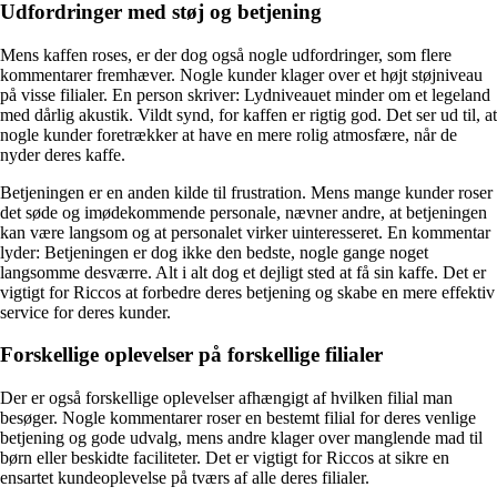
Udfordringer med støj og betjening
Mens kaffen roses, er der dog også nogle udfordringer, som flere
kommentarer fremhæver. Nogle kunder klager over et højt støjniveau
på visse filialer. En person skriver: Lydniveauet minder om et legeland
med dårlig akustik. Vildt synd, for kaffen er rigtig god. Det ser ud til, at
nogle kunder foretrækker at have en mere rolig atmosfære, når de
nyder deres kaffe.
Betjeningen er en anden kilde til frustration. Mens mange kunder roser
det søde og imødekommende personale, nævner andre, at betjeningen
kan være langsom og at personalet virker uinteresseret. En kommentar
lyder: Betjeningen er dog ikke den bedste, nogle gange noget
langsomme desværre. Alt i alt dog et dejligt sted at få sin kaffe. Det er
vigtigt for Riccos at forbedre deres betjening og skabe en mere effektiv
service for deres kunder.
Forskellige oplevelser på forskellige filialer
Der er også forskellige oplevelser afhængigt af hvilken filial man
besøger. Nogle kommentarer roser en bestemt filial for deres venlige
betjening og gode udvalg, mens andre klager over manglende mad til
børn eller beskidte faciliteter. Det er vigtigt for Riccos at sikre en
ensartet kundeoplevelse på tværs af alle deres filialer.