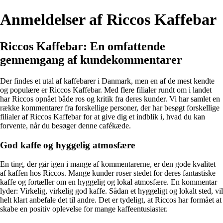
Anmeldelser af Riccos Kaffebar
Riccos Kaffebar: En omfattende
gennemgang af kundekommentarer
Der findes et utal af kaffebarer i Danmark, men en af de mest kendte
og populære er Riccos Kaffebar. Med flere filialer rundt om i landet
har Riccos opnået både ros og kritik fra deres kunder. Vi har samlet en
række kommentarer fra forskellige personer, der har besøgt forskellige
filialer af Riccos Kaffebar for at give dig et indblik i, hvad du kan
forvente, når du besøger denne cafékæde.
God kaffe og hyggelig atmosfære
En ting, der går igen i mange af kommentarerne, er den gode kvalitet
af kaffen hos Riccos. Mange kunder roser stedet for deres fantastiske
kaffe og fortæller om en hyggelig og lokal atmosfære. En kommentar
lyder: Virkelig, virkelig god kaffe. Sådan et hyggeligt og lokalt sted, vil
helt klart anbefale det til andre. Det er tydeligt, at Riccos har formået at
skabe en positiv oplevelse for mange kaffeentusiaster.