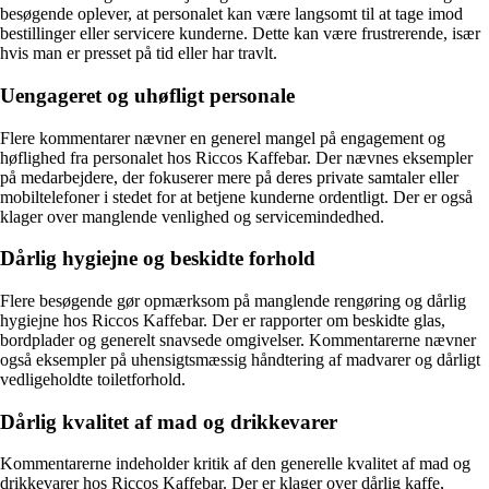
besøgende oplever, at personalet kan være langsomt til at tage imod
bestillinger eller servicere kunderne. Dette kan være frustrerende, især
hvis man er presset på tid eller har travlt.
Uengageret og uhøfligt personale
Flere kommentarer nævner en generel mangel på engagement og
høflighed fra personalet hos Riccos Kaffebar. Der nævnes eksempler
på medarbejdere, der fokuserer mere på deres private samtaler eller
mobiltelefoner i stedet for at betjene kunderne ordentligt. Der er også
klager over manglende venlighed og servicemindedhed.
Dårlig hygiejne og beskidte forhold
Flere besøgende gør opmærksom på manglende rengøring og dårlig
hygiejne hos Riccos Kaffebar. Der er rapporter om beskidte glas,
bordplader og generelt snavsede omgivelser. Kommentarerne nævner
også eksempler på uhensigtsmæssig håndtering af madvarer og dårligt
vedligeholdte toiletforhold.
Dårlig kvalitet af mad og drikkevarer
Kommentarerne indeholder kritik af den generelle kvalitet af mad og
drikkevarer hos Riccos Kaffebar. Der er klager over dårlig kaffe,