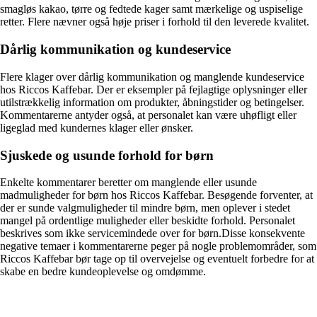
smagløs kakao, tørre og fedtede kager samt mærkelige og uspiselige
retter. Flere nævner også høje priser i forhold til den leverede kvalitet.
Dårlig kommunikation og kundeservice
Flere klager over dårlig kommunikation og manglende kundeservice
hos Riccos Kaffebar. Der er eksempler på fejlagtige oplysninger eller
utilstrækkelig information om produkter, åbningstider og betingelser.
Kommentarerne antyder også, at personalet kan være uhøfligt eller
ligeglad med kundernes klager eller ønsker.
Sjuskede og usunde forhold for børn
Enkelte kommentarer beretter om manglende eller usunde
madmuligheder for børn hos Riccos Kaffebar. Besøgende forventer, at
der er sunde valgmuligheder til mindre børn, men oplever i stedet
mangel på ordentlige muligheder eller beskidte forhold. Personalet
beskrives som ikke servicemindede over for børn.Disse konsekvente
negative temaer i kommentarerne peger på nogle problemområder, som
Riccos Kaffebar bør tage op til overvejelse og eventuelt forbedre for at
skabe en bedre kundeoplevelse og omdømme.