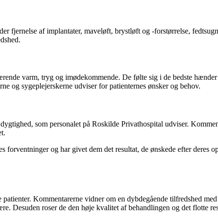
r fjernelse af implantater, maveløft, brystløft og -forstørrelse, fedtsu
edshed.
værende varm, tryg og imødekommende. De følte sig i de bedste hænder o
rne og sygeplejerskerne udviser for patienternes ønsker og behov.
dygtighed, som personalet på Roskilde Privathospital udviser. Komment
t.
eres forventninger og har givet dem det resultat, de ønskede efter deres 
dse patienter. Kommentarerne vidner om en dybdegående tilfredshed med
e. Desuden roser de den høje kvalitet af behandlingen og det flotte res