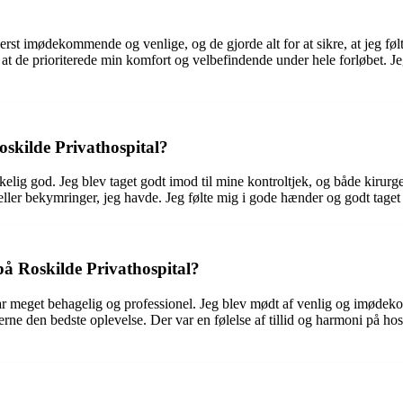
erst imødekommende og venlige, og de gjorde alt for at sikre, at jeg følt
g, at de prioriterede min komfort og velbefindende under hele forløbet. 
oskilde Privathospital?
elig god. Jeg blev taget godt imod til mine kontroltjek, og både kirurge
mål eller bekymringer, jeg havde. Jeg følte mig i gode hænder og godt ta
å Roskilde Privathospital?
ar meget behagelig og professionel. Jeg blev mødt af venlig og imødek
ne den bedste oplevelse. Der var en følelse af tillid og harmoni på hospit