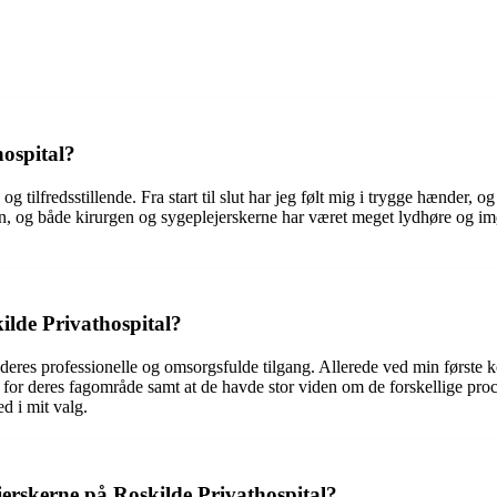
hospital?
g tilfredsstillende. Fra start til slut har jeg følt mig i trygge hænder, 
en, og både kirurgen og sygeplejerskerne har været meget lydhøre og i
ilde Privathospital?
deres professionelle og omsorgsfulde tilgang. Allerede ved min første ko
or deres fagområde samt at de havde stor viden om de forskellige proce
d i mit valg.
erskerne på Roskilde Privathospital?