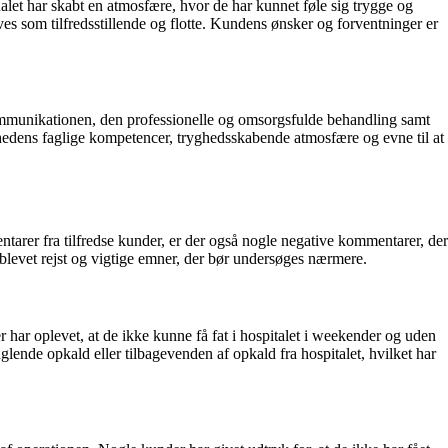
nalet har skabt en atmosfære, hvor de har kunnet føle sig trygge og
es som tilfredsstillende og flotte. Kundens ønsker og forventninger er
ommunikationen, den professionelle og omsorgsfulde behandling samt
somhedens faglige kompetencer, tryghedsskabende atmosfære og evne til at
ntarer fra tilfredse kunder, er der også nogle negative kommentarer, der
 blevet rejst og vigtige emner, der bør undersøges nærmere.
ar oplevet, at de ikke kunne få fat i hospitalet i weekender og uden
lende opkald eller tilbagevenden af opkald fra hospitalet, hvilket har