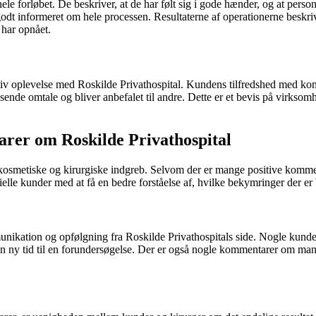
le forløbet. De beskriver, at de har følt sig i gode hænder, og at perso
odt informeret om hele processen. Resultaterne af operationerne beskriv
 har opnået.
tiv oplevelse med Roskilde Privathospital. Kundens tilfredshed med k
 rosende omtale og bliver anbefalet til andre. Dette er et bevis på virk
rer om Roskilde Privathospital
 af kosmetiske og kirurgiske indgreb. Selvom der er mange positive komme
elle kunder med at få en bedre forståelse af, hvilke bekymringer der er
kation og opfølgning fra Roskilde Privathospitals side. Nogle kunder h
 en ny tid til en forundersøgelse. Der er også nogle kommentarer om mang