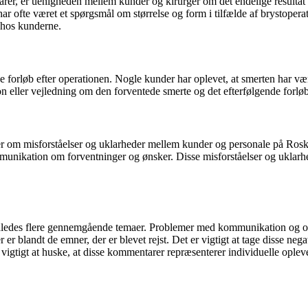
rer, er uenigheden mellem kunder og kirurger om det endelige resultat a
t har ofte været et spørgsmål om størrelse og form i tilfælde af brystoper
d hos kunderne.
forløb efter operationen. Nogle kunder har oplevet, at smerten har være
ller vejledning om den forventede smerte og det efterfølgende forløb, h
om misforståelser og uklarheder mellem kunder og personale på Roskild
munikation om forventninger og ønsker. Disse misforståelser og uklarheder 
dledes flere gennemgående temaer. Problemer med kommunikation og opf
 er blandt de emner, der er blevet rejst. Det er vigtigt at tage disse n
å vigtigt at huske, at disse kommentarer repræsenterer individuelle oplev