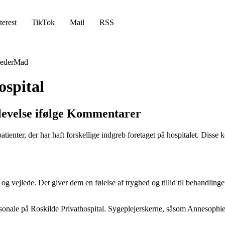
terest
TikTok
Mail
RSS
eder
Mad
ospital
plevelse ifølge Kommentarer
atienter, der har haft forskellige indgreb foretaget på hospitalet. Di
te og vejlede. Det giver dem en følelse af tryghed og tillid til behand
le på Roskilde Privathospital. Sygeplejerskerne, såsom Annesophie, S