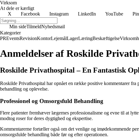
Virksom
At dele er kærligt
X
Facebook
Instagram
LinkedIn
YouTube
Pin
Min side
Tilmeld
Nyhedsmail
Kategorier
PR
Events
Revision
Kontor
Lejemål
Lager
Læring
Beskæftigelse
Virksomh
Anmeldelser af Roskilde Privath
Roskilde Privathospital – En Fantastisk O
Roskilde Privathospital har opnået en række positive kommentarer fra p
behandling og oplevelse.
Professionel og Omsorgsfuld Behandling
Flere patienter fremhæver lægernes professionalisme og evne til at lyt
modtog roser for deres dygtighed og ekspertise.
Kommentarerne fortæller også om det venlige og imødekommende persona
omsorgsfulde behandling både før og efter operationen.