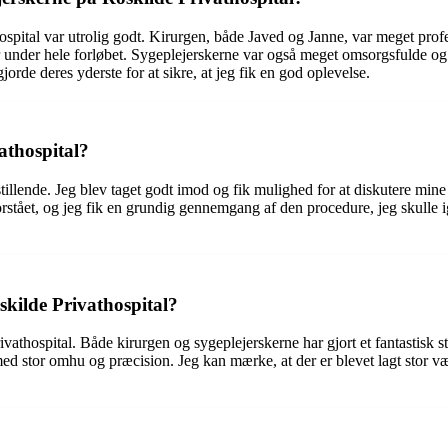
ital var utrolig godt. Kirurgen, både Javed og Janne, var meget profess
under hele forløbet. Sygeplejerskerne var også meget omsorgsfulde og sør
jorde deres yderste for at sikre, at jeg fik en god oplevelse.
athospital?
tillende. Jeg blev taget godt imod og fik mulighed for at diskutere mine 
orstået, og jeg fik en grundig gennemgang af den procedure, jeg skulle i
skilde Privathospital?
ivathospital. Både kirurgen og sygeplejerskerne har gjort et fantastisk st
rt med stor omhu og præcision. Jeg kan mærke, at der er blevet lagt stor 