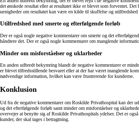
En anden udbredt bekymring, der er blevet rejst i de negative kommenta
det ønskede resultat eller at resultatet ikke er blevet som forventet. De
uenigheder om resultatet kan være en kilde til skuffelse og utilfredshe
Utilfredshed med smerte og efterfølgende forløb
Der er også nogle negative kommentarer om smerte og det efterfølgende 
håndtere det. Der er også nogle kommentarer om manglende information e
Minder om misforståelser og uklarheder
En anden udbredt bekymring blandt de negative kommentarer er minder 
er blevet tilfredsstillende besvaret eller at der har været manglende kom
nødvendige information, hvilket kan være frustrerende for kunderne.
Konklusion
Ud fra de negative kommentarer om Roskilde Privathospital kan der u
og det efterfølgende forløb samt minder om misforståelser og uklarheder
overvejer at benytte sig af Roskilde Privathospitals ydelser. Det er ogs
kunder, der skal tages i betragtning.