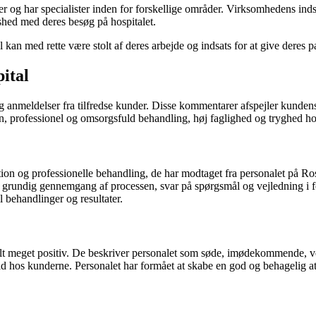
er og har specialister inden for forskellige områder. Virksomhedens inds
dshed med deres besøg på hospitalet.
l kan med rette være stolt af deres arbejde og indsats for at give deres 
pital
 anmeldelser fra tilfredse kunder. Disse kommentarer afspejler kundens
fessionel og omsorgsfuld behandling, høj faglighed og tryghed hos per
 professionelle behandling, de har modtaget fra personalet på Roskilde
en grundig gennemgang af processen, svar på spørgsmål og vejledning i
il behandlinger og resultater.
elt meget positiv. De beskriver personalet som søde, imødekommende, v
tillid hos kunderne. Personalet har formået at skabe en god og behagelig