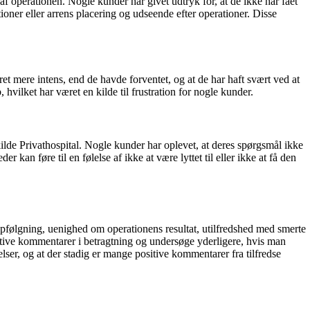
f operationen. Nogle kunder har givet udtryk for, at de ikke har fået
ationer eller arrens placering og udseende efter operationer. Disse
t mere intens, end de havde forventet, og at de har haft svært ved at
vilket har været en kilde til frustration for nogle kunder.
e Privathospital. Nogle kunder har oplevet, at deres spørgsmål ikke
kan føre til en følelse af ikke at være lyttet til eller ikke at få den
ølgning, uenighed om operationens resultat, utilfredshed med smerte
egative kommentarer i betragtning og undersøge yderligere, hvis man
elser, og at der stadig er mange positive kommentarer fra tilfredse