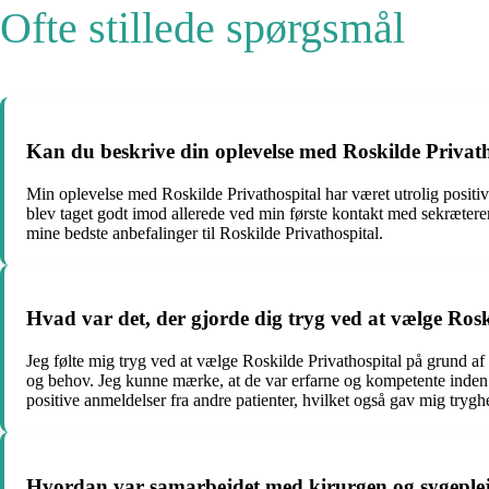
Ofte stillede spørgsmål
Kan du beskrive din oplevelse med Roskilde Privat
Min oplevelse med Roskilde Privathospital har været utrolig positiv o
blev taget godt imod allerede ved min første kontakt med sekræter
mine bedste anbefalinger til Roskilde Privathospital.
Hvad var det, der gjorde dig tryg ved at vælge Rosk
Jeg følte mig tryg ved at vælge Roskilde Privathospital på grund af 
og behov. Jeg kunne mærke, at de var erfarne og kompetente inden f
positive anmeldelser fra andre patienter, hvilket også gav mig tryghe
Hvordan var samarbejdet med kirurgen og sygeplej