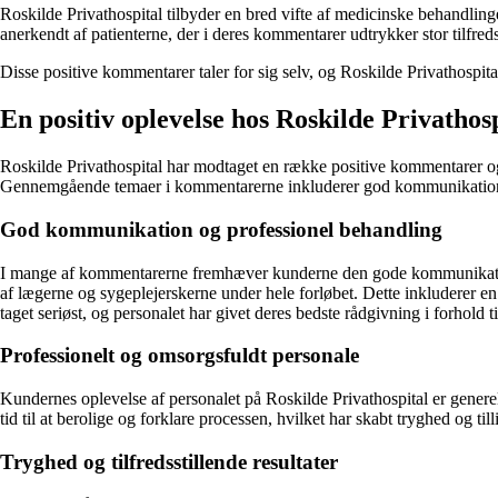
Roskilde Privathospital tilbyder en bred vifte af medicinske behandling
anerkendt af patienterne, der i deres kommentarer udtrykker stor tilfre
Disse positive kommentarer taler for sig selv, og Roskilde Privathospita
En positiv oplevelse hos Roskilde Privathos
Roskilde Privathospital har modtaget en række positive kommentarer og
Gennemgående temaer i kommentarerne inkluderer god kommunikation, pro
God kommunikation og professionel behandling
I mange af kommentarerne fremhæver kunderne den gode kommunikation og
af lægerne og sygeplejerskerne under hele forløbet. Dette inkluderer 
taget seriøst, og personalet har givet deres bedste rådgivning i forhold t
Professionelt og omsorgsfuldt personale
Kundernes oplevelse af personalet på Roskilde Privathospital er gener
tid til at berolige og forklare processen, hvilket har skabt tryghed og 
Tryghed og tilfredsstillende resultater