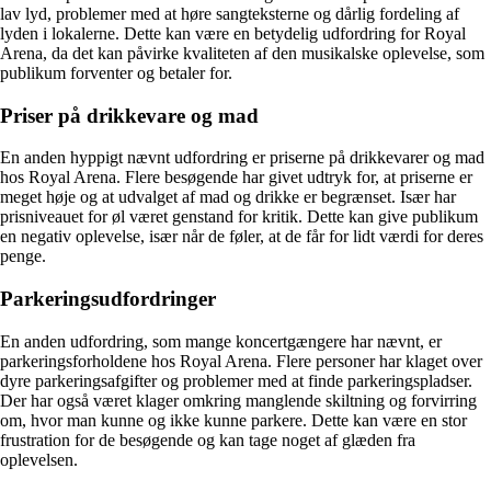
lav lyd, problemer med at høre sangteksterne og dårlig fordeling af
lyden i lokalerne. Dette kan være en betydelig udfordring for Royal
Arena, da det kan påvirke kvaliteten af ​​den musikalske oplevelse, som
publikum forventer og betaler for.
Priser på drikkevare og mad
En anden hyppigt nævnt udfordring er priserne på drikkevarer og mad
hos Royal Arena. Flere besøgende har givet udtryk for, at priserne er
meget høje og at udvalget af mad og drikke er begrænset. Især har
prisniveauet for øl været genstand for kritik. Dette kan give publikum
en negativ oplevelse, især når de føler, at de får for lidt værdi for deres
penge.
Parkeringsudfordringer
En anden udfordring, som mange koncertgængere har nævnt, er
parkeringsforholdene hos Royal Arena. Flere personer har klaget over
dyre parkeringsafgifter og problemer med at finde parkeringspladser.
Der har også været klager omkring manglende skiltning og forvirring
om, hvor man kunne og ikke kunne parkere. Dette kan være en stor
frustration for de besøgende og kan tage noget af glæden fra
oplevelsen.