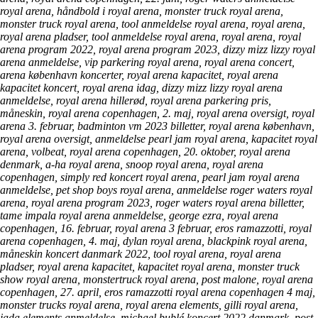
royal arena, håndbold i royal arena, monster truck royal arena,
monster truck royal arena, tool anmeldelse royal arena, royal arena,
royal arena pladser, tool anmeldelse royal arena, royal arena, royal
arena program 2022, royal arena program 2023, dizzy mizz lizzy royal
arena anmeldelse, vip parkering royal arena, royal arena concert,
arena københavn koncerter, royal arena kapacitet, royal arena
kapacitet koncert, royal arena idag, dizzy mizz lizzy royal arena
anmeldelse, royal arena hillerød, royal arena parkering pris,
måneskin, royal arena copenhagen, 2. maj, royal arena oversigt, royal
arena 3. februar, badminton vm 2023 billetter, royal arena københavn,
royal arena oversigt, anmeldelse pearl jam royal arena, kapacitet royal
arena, volbeat, royal arena copenhagen, 20. oktober, royal arena
denmark, a-ha royal arena, snoop royal arena, royal arena
copenhagen, simply red koncert royal arena, pearl jam royal arena
anmeldelse, pet shop boys royal arena, anmeldelse roger waters royal
arena, royal arena program 2023, roger waters royal arena billetter,
tame impala royal arena anmeldelse, george ezra, royal arena
copenhagen, 16. februar, royal arena 3 februar, eros ramazzotti, royal
arena copenhagen, 4. maj, dylan royal arena, blackpink royal arena,
måneskin koncert danmark 2022, tool royal arena, royal arena
pladser, royal arena kapacitet, kapacitet royal arena, monster truck
show royal arena, monstertruck royal arena, post malone, royal arena
copenhagen, 27. april, eros ramazzotti royal arena copenhagen 4 maj,
monster trucks royal arena, royal arena elements, gilli royal arena,
jada elements anmeldelse, michael bublé koncert 2022 danmark, post