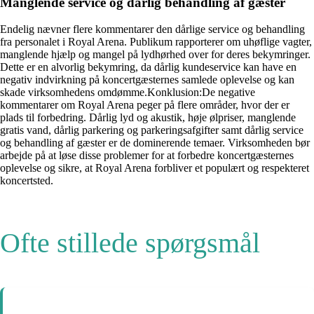
Manglende service og dårlig behandling af gæster
Endelig nævner flere kommentarer den dårlige service og behandling
fra personalet i Royal Arena. Publikum rapporterer om uhøflige vagter,
manglende hjælp og mangel på lydhørhed over for deres bekymringer.
Dette er en alvorlig bekymring, da dårlig kundeservice kan have en
negativ indvirkning på koncertgæsternes samlede oplevelse og kan
skade virksomhedens omdømme.Konklusion:De negative
kommentarer om Royal Arena peger på flere områder, hvor der er
plads til forbedring. Dårlig lyd og akustik, høje ølpriser, manglende
gratis vand, dårlig parkering og parkeringsafgifter samt dårlig service
og behandling af gæster er de dominerende temaer. Virksomheden bør
arbejde på at løse disse problemer for at forbedre koncertgæsternes
oplevelse og sikre, at Royal Arena forbliver et populært og respekteret
koncertsted.
Ofte stillede spørgsmål