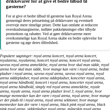
drikkevarer for at give et bedre tilbud til
gæsterne?
For at give et bedre tilbud til gæsterne kan Royal Arena
gennemgå deres prissætning på drikkevarer og eventuelt
overveje mere rimelige priser. Dette kan omfatte at reducere
overskudsmarginerne, indføre pakkeløsninger eller tilbyde
promotions og rabatter. Ved at gøre drikkevarerne mere
overkommelige kan Royal Arena skabe en bedre oplevelse for
gæsterne og øge deres tilfredshed.
Populære søgninger: royal arena koncert, royal arena koncert,
royalarena, royalarena, koncert royal arena, koncert royal arena,
saveus royal arena anmeldelse, royal arena hvor skal man sidde, royal
arena hvor skal man sidde, hvor mange kan være i royal arena, bedste
pladser i royal arena, saveus royal arena, saveus royal arena, royal
arena siddepladser, royal arena siddepladser, koncerter royal arena,
royal arena håndbold, koncert i royal arena, koncerter royal arena,
royal arena håndbold, simply red royal arena anmeldelse, royale
arena, royale arena, royal arena pladser level 3, royal arene, hvor
mange mennesker kan der være i royal arena, royal arene, hvor mange
er der plads til i royal arena, royal arena sektioner, hvor mange
mennesker kan der være i royal arena, black pink royal arena, black
pink royal arena, siddepladser royal arena, måneskin royal arena