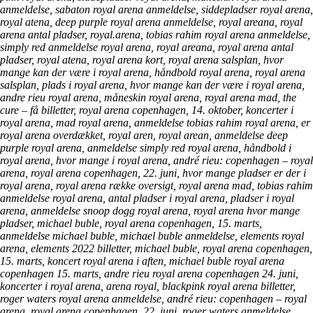
anmeldelse, sabaton royal arena anmeldelse, siddepladser royal arena,
royal atena, deep purple royal arena anmeldelse, royal areana, royal
arena antal pladser, royal.arena, tobias rahim royal arena anmeldelse,
simply red anmeldelse royal arena, royal areana, royal arena antal
pladser, royal atena, royal arena kort, royal arena salsplan, hvor
mange kan der være i royal arena, håndbold royal arena, royal arena
salsplan, plads i royal arena, hvor mange kan der være i royal arena,
andre rieu royal arena, måneskin royal arena, royal arena mad, the
cure – få billetter, royal arena copenhagen, 14. oktober, koncerter i
royal arena, mad royal arena, anmeldelse tobias rahim royal arena, er
royal arena overdækket, royal aren, royal arean, anmeldelse deep
purple royal arena, anmeldelse simply red royal arena, håndbold i
royal arena, hvor mange i royal arena, andré rieu: copenhagen – royal
arena, royal arena copenhagen, 22. juni, hvor mange pladser er der i
royal arena, royal arena række oversigt, royal arena mad, tobias rahim
anmeldelse royal arena, antal pladser i royal arena, pladser i royal
arena, anmeldelse snoop dogg royal arena, royal arena hvor mange
pladser, michael buble, royal arena copenhagen, 15. marts,
anmeldelse michael buble, michael buble anmeldelse, elements royal
arena, elements 2022 billetter, michael buble, royal arena copenhagen,
15. marts, koncert royal arena i aften, michael buble royal arena
copenhagen 15. marts, andre rieu royal arena copenhagen 24. juni,
koncerter i royal arena, arena royal, blackpink royal arena billetter,
roger waters royal arena anmeldelse, andré rieu: copenhagen – royal
arena, royal arena copenhagen, 22. juni, roger waters anmeldelse