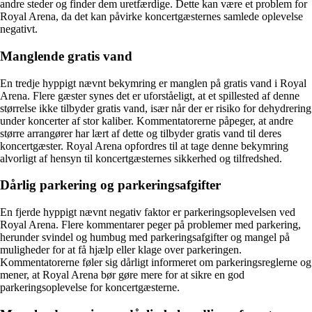
andre steder og finder dem uretfærdige. Dette kan være et problem for
Royal Arena, da det kan påvirke koncertgæsternes samlede oplevelse
negativt.
Manglende gratis vand
En tredje hyppigt nævnt bekymring er manglen på gratis vand i Royal
Arena. Flere gæster synes det er uforståeligt, at et spillested af denne
størrelse ikke tilbyder gratis vand, især når der er risiko for dehydrering
under koncerter af stor kaliber. Kommentatorerne påpeger, at andre
større arrangører har lært af dette og tilbyder gratis vand til deres
koncertgæster. Royal Arena opfordres til at tage denne bekymring
alvorligt af hensyn til koncertgæsternes sikkerhed og tilfredshed.
Dårlig parkering og parkeringsafgifter
En fjerde hyppigt nævnt negativ faktor er parkeringsoplevelsen ved
Royal Arena. Flere kommentarer peger på problemer med parkering,
herunder svindel og humbug med parkeringsafgifter og mangel på
muligheder for at få hjælp eller klage over parkeringen.
Kommentatorerne føler sig dårligt informeret om parkeringsreglerne og
mener, at Royal Arena bør gøre mere for at sikre en god
parkeringsoplevelse for koncertgæsterne.