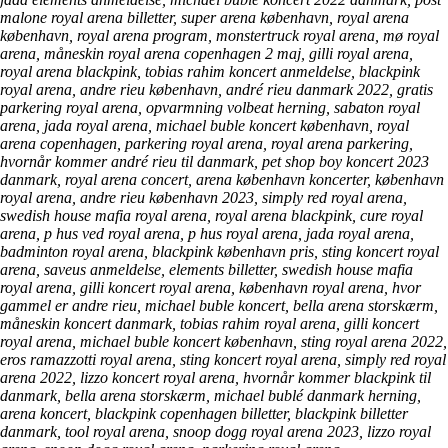
malone royal arena billetter, super arena københavn, royal arena
københavn, royal arena program, monstertruck royal arena, mø royal
arena, måneskin royal arena copenhagen 2 maj, gilli royal arena,
royal arena blackpink, tobias rahim koncert anmeldelse, blackpink
royal arena, andre rieu københavn, andré rieu danmark 2022, gratis
parkering royal arena, opvarmning volbeat herning, sabaton royal
arena, jada royal arena, michael buble koncert københavn, royal
arena copenhagen, parkering royal arena, royal arena parkering,
hvornår kommer andré rieu til danmark, pet shop boy koncert 2023
danmark, royal arena concert, arena københavn koncerter, københavn
royal arena, andre rieu københavn 2023, simply red royal arena,
swedish house mafia royal arena, royal arena blackpink, cure royal
arena, p hus ved royal arena, p hus royal arena, jada royal arena,
badminton royal arena, blackpink københavn pris, sting koncert royal
arena, saveus anmeldelse, elements billetter, swedish house mafia
royal arena, gilli koncert royal arena, københavn royal arena, hvor
gammel er andre rieu, michael buble koncert, bella arena storskærm,
måneskin koncert danmark, tobias rahim royal arena, gilli koncert
royal arena, michael buble koncert københavn, sting royal arena 2022,
eros ramazzotti royal arena, sting koncert royal arena, simply red royal
arena 2022, lizzo koncert royal arena, hvornår kommer blackpink til
danmark, bella arena storskærm, michael bublé danmark herning,
arena koncert, blackpink copenhagen billetter, blackpink billetter
danmark, tool royal arena, snoop dogg royal arena 2023, lizzo royal