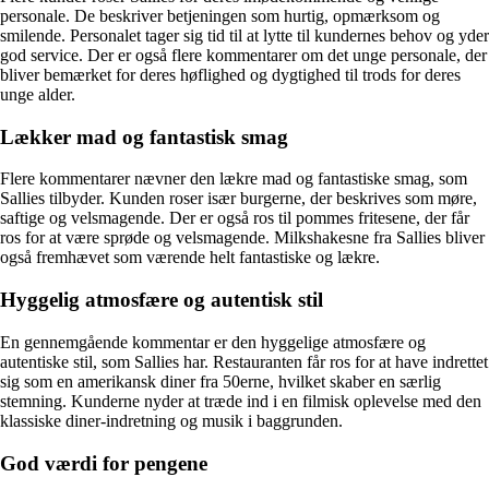
personale. De beskriver betjeningen som hurtig, opmærksom og
smilende. Personalet tager sig tid til at lytte til kundernes behov og yder
god service. Der er også flere kommentarer om det unge personale, der
bliver bemærket for deres høflighed og dygtighed til trods for deres
unge alder.
Lækker mad og fantastisk smag
Flere kommentarer nævner den lækre mad og fantastiske smag, som
Sallies tilbyder. Kunden roser især burgerne, der beskrives som møre,
saftige og velsmagende. Der er også ros til pommes fritesene, der får
ros for at være sprøde og velsmagende. Milkshakesne fra Sallies bliver
også fremhævet som værende helt fantastiske og lækre.
Hyggelig atmosfære og autentisk stil
En gennemgående kommentar er den hyggelige atmosfære og
autentiske stil, som Sallies har. Restauranten får ros for at have indrettet
sig som en amerikansk diner fra 50erne, hvilket skaber en særlig
stemning. Kunderne nyder at træde ind i en filmisk oplevelse med den
klassiske diner-indretning og musik i baggrunden.
God værdi for pengene