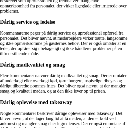
beskrevet som uprofessionelt og fremhæver manglende
opmærksomhed fra personalet, der virker ligeglade eller irriterede over
problemet.
Dårlig service og ledelse
Kommentarerne peger på dårlig service og uprofessionel opførsel fra
personalet. Det bliver nævnt, at medarbejdere virker trætte, langsomme
og ikke opmærksomme på gæsternes behov. Der er også omtaler af en
leder, der opfører sig ubehageligt og ikke håndterer problemer på en
tilfredsstillende måde.
Dårlig madkvalitet og smag
Flere kommentarer nævner dårlig madkvalitet og smag. Der er omtaler
af underkogt eller overkogt kød, tørre burgere, uspiselige ribeyes og
dårligt tilberedte pommes frites. Det bliver også nævnt, at der mangler
smag og kvalitet i maden, og at den ikke lever op til prisen.
Dårlig oplevelse med takeaway
Nogle kommentarer beskriver dårlige oplevelser med takeaway. Det
bliver nævnt, at det tager lang tid at få maden, at den er kold ved
ankomst og mangler smag eller ingredienser. Der er også en omtale af