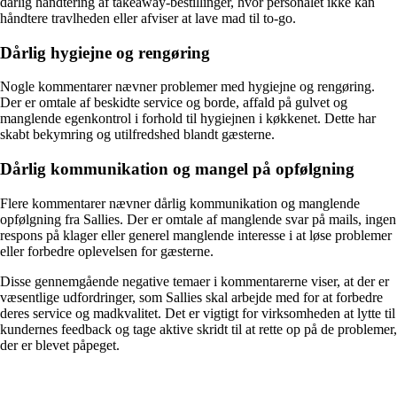
dårlig håndtering af takeaway-bestillinger, hvor personalet ikke kan
håndtere travlheden eller afviser at lave mad til to-go.
Dårlig hygiejne og rengøring
Nogle kommentarer nævner problemer med hygiejne og rengøring.
Der er omtale af beskidte service og borde, affald på gulvet og
manglende egenkontrol i forhold til hygiejnen i køkkenet. Dette har
skabt bekymring og utilfredshed blandt gæsterne.
Dårlig kommunikation og mangel på opfølgning
Flere kommentarer nævner dårlig kommunikation og manglende
opfølgning fra Sallies. Der er omtale af manglende svar på mails, ingen
respons på klager eller generel manglende interesse i at løse problemer
eller forbedre oplevelsen for gæsterne.
Disse gennemgående negative temaer i kommentarerne viser, at der er
væsentlige udfordringer, som Sallies skal arbejde med for at forbedre
deres service og madkvalitet. Det er vigtigt for virksomheden at lytte til
kundernes feedback og tage aktive skridt til at rette op på de problemer,
der er blevet påpeget.