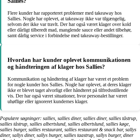
Sallies?
Flere kunder har rapporteret problemer med takeaway hos
Sallies. Nogle har oplevet, at takeaway ikke var tilgængelig,
selvom der ikke var travlt. Der har også været klager over kold
eller dårligt tilberedt mad, manglende sauce eller andet tilbehør,
samt dårlig service i forbindelse med takeaway-bestillinger.
Hvordan har kunder oplevet kommunikationen
og håndteringen af klager hos Sallies?
Kommunikation og håndtering af klager har været et problem
for nogle kunder hos Sallies. Nogle har oplevet, at deres klager
ikke er blevet taget alvorligt eller håndteret på tilfredsstillende
vis. Der har også været situationer, hvor personalet har været
uhøflige eller ignoreret kundernes klager.
Populære søgninger: sallies, sallies diner, sallies diner, sallies tåstrup,
sallies tåstrup, sallies albertslund, sallies albertslund, sallies køge,
sallies burger, sallies restaurant, sallies restaurant & snack bar, sallys
diner, sallys diner, sallys burger, sallies taastrup, sallys burger, diner