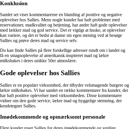
Konklusion
Samlet set viser kommentarerne en blanding af positive og negative
oplevelser hos Sallies. Mens nogle kunder har haft problemer med
reservationer, madkvalitet og betjening, har andre haft gode oplevelser
med lækker mad og god service. Det er vigtigt at huske, at oplevelser
kan variere, og det er bedst at danne sin egen mening ved at besøge
Sallies og prøve deres mad og service selv.
Du kan finde Sallies på flere forskellige adresser rundt om i landet og
få en smagsoplevelse af amerikansk-inspireret mad og lækre
milkshakes i deres unikke 50er atmosfære.
Gode oplevelser hos Sallies
Sallies er en populær virksomhed, der tilbyder velsmagende burgere og
lækre milkshakes. Vi har samlet en række kommentarer fra kunder, der
har haft positive oplevelser med virksomheden. Disse kommentarer
vidner om den gode service, lækre mad og hyggelige stemning, der
kendetegner Sallies.
Imødekommende og opmærksomt personale
Flere kunder roser Sallies for deres imødekommende og venlige