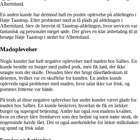
Albertslund.
En anden kunde har derimod haft en positiv oplevelse på afdelingen i
Høje Taastrup. Efter problemer med at få plads på afdelingen i
Albertslund, blev de henvist til Taastrup-afdelingen, hvor servicen var
fantastisk og personalet meget søde. Der gives en klar anbefaling til at
besøge Høje Taastrup i stedet for Albertslund.
Madoplevelser
Nogle kunder har haft negative oplevelser med maden hos Sallies. En
kunde bestilte en burger med pulled pork, men fik kød, der ikke
smagte som det skulle. Desuden blev der brugt dåseflødeskum til
deserten, hvilket var en skuffelse for kunden. En anden kunde
oplevede også problemer med maden, hvor salat ikke var frisk, og
pommes fritterne var bløde.
På trods af disse negative oplevelser har andre kunder været glade for
maden hos Sallies. En kunde beskriver, hvordan de fik en lækker
burger og supergod betjening. Andre har også rost madens kvalitet,
hvor en ribeye blev fremhævet som den bedste og mest møre steak, de
nogensinde havde fået. Der er også anerkendelse for lækre milkshakes
og sprød og frisk salat.