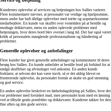
Service og betjening
Kundernes oplevelse af servicen og betjeningen hos Sallies varierer.
Flere kommentarer nævner, at personalet var venlige og hjælpsomme,
mens andre har haft dårlige oplevelser med trætte og uopmærksomme
medarbejdere. En kunde var skuffet over ventetiden på at bestille og
modtage drikkevarer, mens en anden oplevede problemer med
betjeningen, hvor deres bord blev overset i lang tid. Der har også været
kritik af personalets manglende professionalisme og håndtering af
problemer.
Generelle oplevelser og anbefalinger
Flere kunder har givet generelle anbefalinger og kommentarer til deres
besøg hos Sallies. En kunde anbefaler at bestille bord på forhånd for at
undgå skuffelser og afvisninger ved ankomst. En anden kunde
forklarer, at selvom der kan være travlt, så er det aldrig blevet en
frustrerende oplevelse, da personalet formår at skabe en god stemning
og god service.
En anden oplevelse beskriver en fødselsdagsfejring på Sallies, hvor der
var problemer med forsinket mad, men personalet kom med en løsning
ved at tilbyde gratis pomfritter og drikkevarer. Kunderne takker for den
fine aften og den gode service.