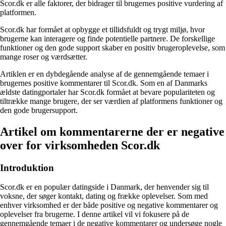
Scor.dk er alle faktorer, der bidrager til brugernes positive vurdering af
platformen.
Scor.dk har formået at opbygge et tillidsfuldt og trygt miljø, hvor
brugerne kan interagere og finde potentielle partnere. De forskellige
funktioner og den gode support skaber en positiv brugeroplevelse, som
mange roser og værdsætter.
Artiklen er en dybdegående analyse af de gennemgående temaer i
brugernes positive kommentarer til Scor.dk. Som en af Danmarks
ældste datingportaler har Scor.dk formået at bevare populariteten og
tiltrække mange brugere, der ser værdien af platformens funktioner og
den gode brugersupport.
Artikel om kommentarerne der er negative
over for virksomheden Scor.dk
Introduktion
Scor.dk er en populær datingside i Danmark, der henvender sig til
voksne, der søger kontakt, dating og frække oplevelser. Som med
enhver virksomhed er der både positive og negative kommentarer og
oplevelser fra brugerne. I denne artikel vil vi fokusere på de
gennemgående temaer i de negative kommentarer og undersøge nogle