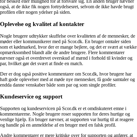
for besked eller mulighed for at forsvare sig. En anden bruger nævner
også, at de ikke fik nogen fortrydelsesret, selvom de ikke havde brugt
profilen eller nogen ydelser på siden.
Oplevelse og kvalitet af kontakter
Nogle brugere udtrykker skuffelse over kvaliteten af ​​de mennesker, de
møder eller kommunikerer med på Scor.dk. En bruger omtaler siden
som et kødmarked, hvor der er mange bejlere, og det er svært at vække
opmærksomhed blandt alle de andre brugere. Flere kommentarer
nævner også et overdrevet overskud af mænd i forhold til kvinder og
par, hvilket gør det svært at finde en match.
Der er dog også positive kommentarer om Scor.dk, hvor brugere har
haft gode oplevelser med at møde nye mennesker, få gode samtaler og
endda danne venskaber både som par og som single profiler.
Kundeservice og support
Supporten og kundeservicen på Scor.dk er et omdiskuteret emne i
kommentarerne. Nogle brugere roser supporten for deres hurtige og
venlige hjælp. En bruger nævner, at supporten var hurtig til at reagere
og handle på en anmeldelse af en bruger med en falsk profil.
Andre kommentarer er mere kritiske over for supporten og anfører, at