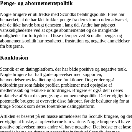
Penge- og abonnementspolitik
Nogle brugere er utilfredse med Scor.dks betalingspolitik. Flere har
bemærket, at de har fået trukket penge fra deres konto uden advarsel,
når de ikke havde brugt tjenesten i lang tid. Andre har påpeget
vanskelighederne ved at opsige abonnementet og de manglende
muligheder for fortrydelse. Disse ulemper ved Scor.dks penge- og
abonnementspolitik har resulteret i frustration og negative anmeldelser
fra brugerne.
Konklusion
Scor.dk er en datingplatform, der har både positive og negative træk.
Nogle brugere har haft gode oplevelser med supporten,
henvendelsernes kvalitet og sjove funktioner. Dog er der også
udfordringer som falske profiler, problemer med opsigelse af
medlemskab og tekniske udfordringer. Brugere er også delt i deres
opfattelse af Scor.dks penge- og abonnementspolitik. Det er vigtigt for
potentielle brugere at overveje disse faktorer, før de beslutter sig for at
bruge Scor.dk som deres foretrukne datingplatform.
Artiklen er baseret på en masse anmeldelser fra Scor.dk-brugere, og det
er vigtigt at huske, at oplevelserne kan variere. Nogle brugere vil have
positive oplevelser, mens andre vil have negative. Det bedste er at læse