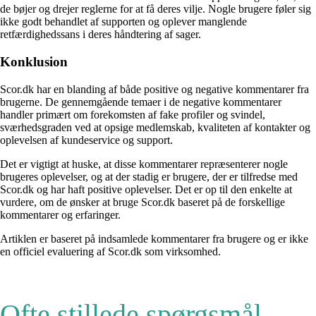
de bøjer og drejer reglerne for at få deres vilje. Nogle brugere føler sig
ikke godt behandlet af supporten og oplever manglende
retfærdighedssans i deres håndtering af sager.
Konklusion
Scor.dk har en blanding af både positive og negative kommentarer fra
brugerne. De gennemgående temaer i de negative kommentarer
handler primært om forekomsten af fake profiler og svindel,
sværhedsgraden ved at opsige medlemskab, kvaliteten af kontakter og
oplevelsen af kundeservice og support.
Det er vigtigt at huske, at disse kommentarer repræsenterer nogle
brugeres oplevelser, og at der stadig er brugere, der er tilfredse med
Scor.dk og har haft positive oplevelser. Det er op til den enkelte at
vurdere, om de ønsker at bruge Scor.dk baseret på de forskellige
kommentarer og erfaringer.
Artiklen er baseret på indsamlede kommentarer fra brugere og er ikke
en officiel evaluering af Scor.dk som virksomhed.
Ofte stillede spørgsmål