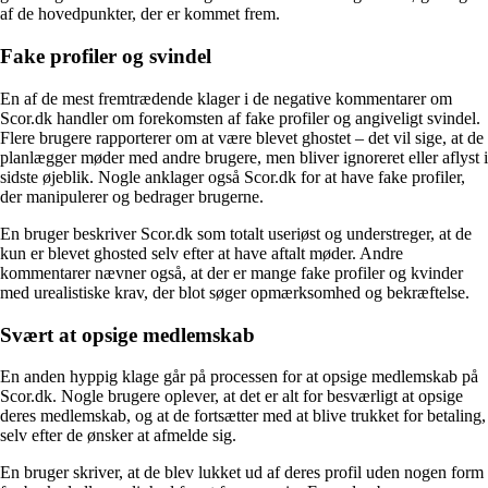
af de hovedpunkter, der er kommet frem.
Fake profiler og svindel
En af de mest fremtrædende klager i de negative kommentarer om
Scor.dk handler om forekomsten af fake profiler og angiveligt svindel.
Flere brugere rapporterer om at være blevet ghostet – det vil sige, at de
planlægger møder med andre brugere, men bliver ignoreret eller aflyst i
sidste øjeblik. Nogle anklager også Scor.dk for at have fake profiler,
der manipulerer og bedrager brugerne.
En bruger beskriver Scor.dk som totalt useriøst og understreger, at de
kun er blevet ghosted selv efter at have aftalt møder. Andre
kommentarer nævner også, at der er mange fake profiler og kvinder
med urealistiske krav, der blot søger opmærksomhed og bekræftelse.
Svært at opsige medlemskab
En anden hyppig klage går på processen for at opsige medlemskab på
Scor.dk. Nogle brugere oplever, at det er alt for besværligt at opsige
deres medlemskab, og at de fortsætter med at blive trukket for betaling,
selv efter de ønsker at afmelde sig.
En bruger skriver, at de blev lukket ud af deres profil uden nogen form