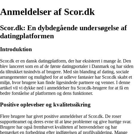
Anmeldelser af Scor.dk
Scor.dk: En dybdegående undersøgelse af
datingplatformen
Introduktion
Scor.dk er en dansk datingplatform, der har eksisteret i mange år. Den
blev lanceret som en af de første datingportaler i Danmark og har siden
da tiltrukket tusindvis af brugere. Med sin blanding af dating, sociale
arrangementer og mulighed for at udleve fantasier har Scor.dk skabt et
miljø, hvor brugere kan finde ligesindede partnere og venner. I denne
artikel vil vi dykke ned i anmeldelser fra Scor.dk-brugere for at få en
bedre forståelse af platformen og dens funktioner.
Positive oplevelser og kvalitetssikring
Flere brugere har givet positive anmeldelser af Scor.dk. De roser
supportteamet og deres evne til at løse problemer og give hurtige svar.
Brugere har også fremhævet kvaliteten af ​​henvendelser og har
bemærket en forbedring efter indførelsen af ​​profilvalidering. Mange