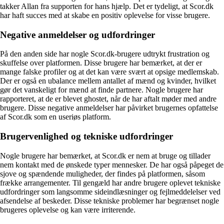
takker Allan fra supporten for hans hjælp. Det er tydeligt, at Scor.dk
har haft succes med at skabe en positiv oplevelse for visse brugere.
Negative anmeldelser og udfordringer
På den anden side har nogle Scor.dk-brugere udtrykt frustration og
skuffelse over platformen. Disse brugere har bemærket, at der er
mange falske profiler og at det kan være svært at opsige medlemskab.
Der er også en ubalance mellem antallet af mænd og kvinder, hvilket
gør det vanskeligt for mænd at finde partnere. Nogle brugere har
rapporteret, at de er blevet ghostet, når de har aftalt møder med andre
brugere. Disse negative anmeldelser har påvirket brugernes opfattelse
af Scor.dk som en useriøs platform.
Brugervenlighed og tekniske udfordringer
Nogle brugere har bemærket, at Scor.dk er nem at bruge og tillader
nem kontakt med de ønskede typer mennesker. De har også påpeget de
sjove og spændende muligheder, der findes på platformen, såsom
frække arrangementer. Til gengæld har andre brugere oplevet tekniske
udfordringer som langsomme sideindlæsninger og fejlmeddelelser ved
afsendelse af beskeder. Disse tekniske problemer har begrænset nogle
brugeres oplevelse og kan være irriterende.