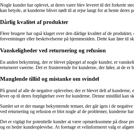
Nogle kunder har oplevet, at deres varer blev leveret til det forkerte s
kan betyde, at kunderne bliver nødt til at rejse langt for at hente deres
Dårlig kvalitet af produkter
Flere brugere har også klaget over den dårlige kvalitet af de produkter
forventninger eller beskrivelserne på hjemmesiden. Dette kan føre til s
Vanskeligheder ved returnering og refusion
En anden bekymring, der er blevet påpeget af nogle kunder, er vanskeli
returneret varerne. Det er frustrerende for kunderne, der føler, at de er 
Manglende tillid og mistanke om svindel
På grund af alle de negative oplevelser, der er blevet delt af kundern
lever op til deres forpligtelser over for kunderne. Denne mistillid 
Samlet set er der mange bekymrende temaer, der går igen i de negative
ved returnering og refusion er blot nogle af de problemer, kunderne ha
Det er vigtigt for potentielle kunder at være opmærksomme på disse pr
og en bedre kundeoplevelse. At foretage et velinformeret valg er afgøre