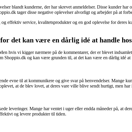
velser blandt kunderne, der har skrevet anmeldelser. Disse kunder har 
Shoppio.dk tager disse negative oplevelser alvorligt og arbejder på at for
g og effektiv service, kvalitetsprodukter og en god oplevelse for deres ku
or det kan være en dårlig idé at handle ho
Men hvis vi kigger nærmere på de kommentarer, der er blevet indsamlet 
m Shoppio.dk og kan være grunden til, at det kan være en dårlig idé at
de evne til at kommunikere og give svar på henvendelser. Mange kunder 
et, at de blev lovet, at deres vare ville blive sendt hurtigt, men har 
kede leveringer. Mange har ventet i uger eller endda måneder på, at der
ektivt og levere produkter til tiden.