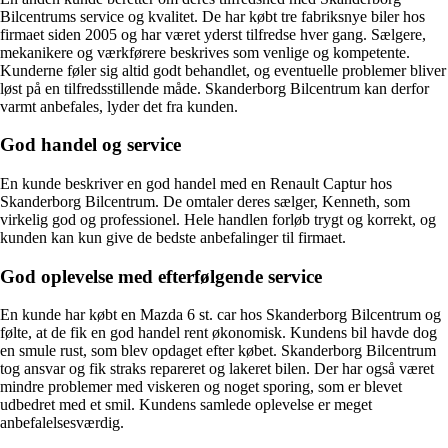
Bilcentrums service og kvalitet. De har købt tre fabriksnye biler hos
firmaet siden 2005 og har været yderst tilfredse hver gang. Sælgere,
mekanikere og værkførere beskrives som venlige og kompetente.
Kunderne føler sig altid godt behandlet, og eventuelle problemer bliver
løst på en tilfredsstillende måde. Skanderborg Bilcentrum kan derfor
varmt anbefales, lyder det fra kunden.
God handel og service
En kunde beskriver en god handel med en Renault Captur hos
Skanderborg Bilcentrum. De omtaler deres sælger, Kenneth, som
virkelig god og professionel. Hele handlen forløb trygt og korrekt, og
kunden kan kun give de bedste anbefalinger til firmaet.
God oplevelse med efterfølgende service
En kunde har købt en Mazda 6 st. car hos Skanderborg Bilcentrum og
følte, at de fik en god handel rent økonomisk. Kundens bil havde dog
en smule rust, som blev opdaget efter købet. Skanderborg Bilcentrum
tog ansvar og fik straks repareret og lakeret bilen. Der har også været
mindre problemer med viskeren og noget sporing, som er blevet
udbedret med et smil. Kundens samlede oplevelse er meget
anbefalelsesværdig.