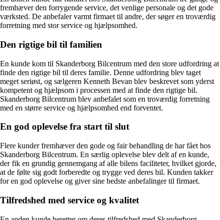
fremhæver den forrygende service, det venlige personale og det gode
værksted. De anbefaler varmt firmaet til andre, der søger en troværdig
forretning med stor service og hjælpsomhed.
Den rigtige bil til familien
En kunde kom til Skanderborg Bilcentrum med den store udfordring at
finde den rigtige bil til deres familie. Denne udfordring blev taget
meget seriøst, og sælgeren Kenneth Bevan blev beskrevet som yderst
kompetent og hjælpsom i processen med at finde den rigtige bil.
Skanderborg Bilcentrum blev anbefalet som en troværdig forretning
med en større service og hjælpsomhed end forventet.
En god oplevelse fra start til slut
Flere kunder fremhæver den gode og fair behandling de har fået hos
Skanderborg Bilcentrum. En særlig oplevelse blev delt af en kunde,
der fik en grundig gennemgang af alle bilens faciliteter, hvilket gjorde,
at de følte sig godt forberedte og trygge ved deres bil. Kunden takker
for en god oplevelse og giver sine bedste anbefalinger til firmaet.
Tilfredshed med service og kvalitet
En anden kunde beretter om deres tilfredshed med Skanderborg