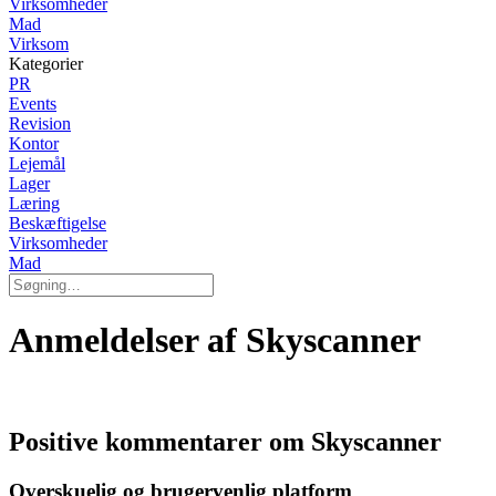
Virksomheder
Mad
Virksom
Kategorier
PR
Events
Revision
Kontor
Lejemål
Lager
Læring
Beskæftigelse
Virksomheder
Mad
Anmeldelser af Skyscanner
Positive kommentarer om Skyscanner
Overskuelig og brugervenlig platform