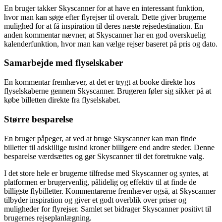
En bruger takker Skyscanner for at have en interessant funktion,
hvor man kan søge efter flyrejser til overalt. Dette giver brugerne
mulighed for at få inspiration til deres næste rejsedestination. En
anden kommentar nævner, at Skyscanner har en god overskuelig
kalenderfunktion, hvor man kan vælge rejser baseret på pris og dato.
Samarbejde med flyselskaber
En kommentar fremhæver, at det er trygt at booke direkte hos
flyselskaberne gennem Skyscanner. Brugeren føler sig sikker på at
købe billetten direkte fra flyselskabet.
Større besparelse
En bruger påpeger, at ved at bruge Skyscanner kan man finde
billetter til adskillige tusind kroner billigere end andre steder. Denne
besparelse værdsættes og gør Skyscanner til det foretrukne valg.
I det store hele er brugerne tilfredse med Skyscanner og syntes, at
platformen er brugervenlig, pålidelig og effektiv til at finde de
billigste flybilletter. Kommentarerne fremhæver også, at Skyscanner
tilbyder inspiration og giver et godt overblik over priser og
muligheder for flyrejser. Samlet set bidrager Skyscanner positivt til
brugernes rejseplanlægning.