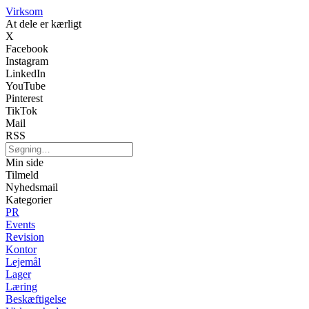
Virksom
At dele er kærligt
X
Facebook
Instagram
LinkedIn
YouTube
Pinterest
TikTok
Mail
RSS
Min side
Tilmeld
Nyhedsmail
Kategorier
PR
Events
Revision
Kontor
Lejemål
Lager
Læring
Beskæftigelse