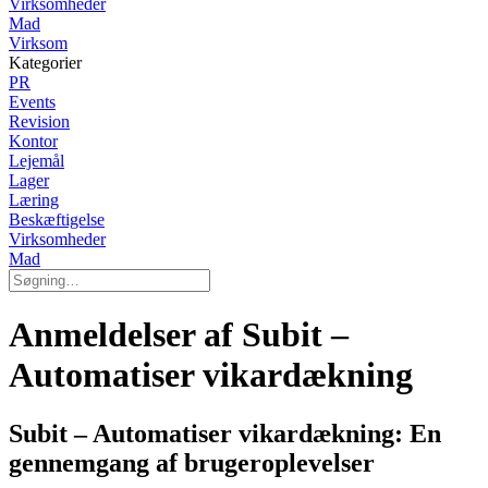
Virksomheder
Mad
Virksom
Kategorier
PR
Events
Revision
Kontor
Lejemål
Lager
Læring
Beskæftigelse
Virksomheder
Mad
Anmeldelser af Subit –
Automatiser vikardækning
Subit – Automatiser vikardækning: En
gennemgang af brugeroplevelser