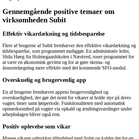
Gennemgående positive temaer om
virksomheden Subit
Effektiv vikardækning og tidsbesparelse
Flere af brugerne af Subit fremhæver den effektive vikardækning og
tidsbesparelse, som programmet muliggør. En administrativ leder,
Shila Høeg fra Holmegaardskolen i Næstved, roser programmet for
at være en økonomisk gevinst og for at gøre skema- og
årsnormlægning mere effektiv med det kommende SFO-modul.
Overskuelig og brugervenlig app
En af brugerne fremhæver appens brugervenlighed og
overskuelighed, der gør det nemt for vikarer at holde styr på deres
vagter, timer samt lønperiode. Funktionaliteten med automatisk
opmærksomhed på vagter via opkald og ændringsvarslinger under
arbejdsdagen bliver også rost.
Positiv oplevelse som vikar
Mange vikarer udtrykker tilfredshed med Subit og kalder det for en