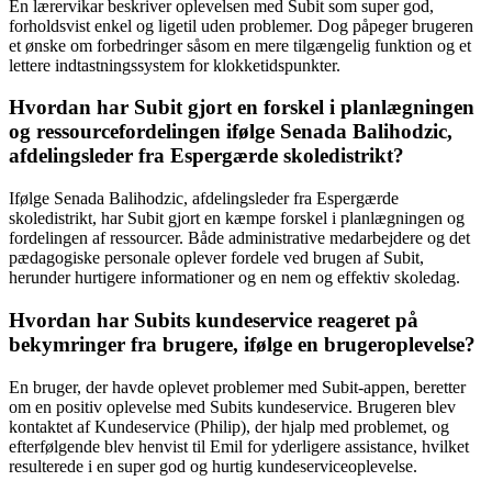
En lærervikar beskriver oplevelsen med Subit som super god,
forholdsvist enkel og ligetil uden problemer. Dog påpeger brugeren
et ønske om forbedringer såsom en mere tilgængelig funktion og et
lettere indtastningssystem for klokketidspunkter.
Hvordan har Subit gjort en forskel i planlægningen
og ressourcefordelingen ifølge Senada Balihodzic,
afdelingsleder fra Espergærde skoledistrikt?
Ifølge Senada Balihodzic, afdelingsleder fra Espergærde
skoledistrikt, har Subit gjort en kæmpe forskel i planlægningen og
fordelingen af ressourcer. Både administrative medarbejdere og det
pædagogiske personale oplever fordele ved brugen af Subit,
herunder hurtigere informationer og en nem og effektiv skoledag.
Hvordan har Subits kundeservice reageret på
bekymringer fra brugere, ifølge en brugeroplevelse?
En bruger, der havde oplevet problemer med Subit-appen, beretter
om en positiv oplevelse med Subits kundeservice. Brugeren blev
kontaktet af Kundeservice (Philip), der hjalp med problemet, og
efterfølgende blev henvist til Emil for yderligere assistance, hvilket
resulterede i en super god og hurtig kundeserviceoplevelse.