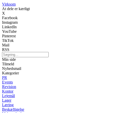
Virksom
At dele er kærligt
X
Facebook
Instagram
LinkedIn
YouTube
Pinterest
TikTok
Mail
RSS
Min side
Tilmeld
Nyhedsmail
Kategorier
PR
Events
Revision
Kontor
Lejemål
Lager
Læring
Beskæftigelse