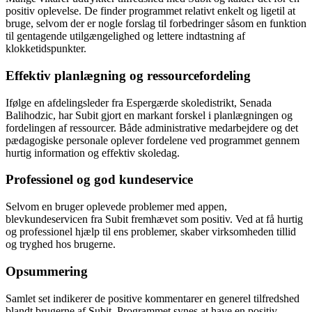
positiv oplevelse. De finder programmet relativt enkelt og ligetil at
bruge, selvom der er nogle forslag til forbedringer såsom en funktion
til gentagende utilgængelighed og lettere indtastning af
klokketidspunkter.
Effektiv planlægning og ressourcefordeling
Ifølge en afdelingsleder fra Espergærde skoledistrikt, Senada
Balihodzic, har Subit gjort en markant forskel i planlægningen og
fordelingen af ressourcer. Både administrative medarbejdere og det
pædagogiske personale oplever fordelene ved programmet gennem
hurtig information og effektiv skoledag.
Professionel og god kundeservice
Selvom en bruger oplevede problemer med appen,
blevkundeservicen fra Subit fremhævet som positiv. Ved at få hurtig
og professionel hjælp til ens problemer, skaber virksomheden tillid
og tryghed hos brugerne.
Opsummering
Samlet set indikerer de positive kommentarer en generel tilfredshed
blandt brugerne af Subit. Programmet synes at have en positiv