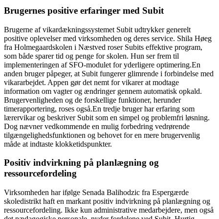
Brugernes positive erfaringer med Subit
Brugerne af vikardækningssystemet Subit udtrykker generelt
positive oplevelser med virksomheden og deres service. Shila Høeg
fra Holmegaardskolen i Næstved roser Subits effektive program,
som både sparer tid og penge for skolen. Hun ser frem til
implementeringen af SFO-modulet for yderligere optimering.En
anden bruger påpeger, at Subit fungerer glimrende i forbindelse med
vikararbejdet. Appen gør det nemt for vikarer at modtage
information om vagter og ændringer gennem automatisk opkald.
Brugervenligheden og de forskellige funktioner, herunder
timerapportering, roses også.En tredje bruger har erfaring som
lærervikar og beskriver Subit som en simpel og problemfri løsning.
Dog nævner vedkommende en mulig forbedring vedrørende
tilgængelighedsfunktionen og behovet for en mere brugervenlig
måde at indtaste klokketidspunkter.
Positiv indvirkning på planlægning og
ressourcefordeling
Virksomheden har ifølge Senada Balihodzic fra Espergærde
skoledistrikt haft en markant positiv indvirkning på planlægning og
ressourcefordeling. Ikke kun administrative medarbejdere, men også
det pædagogiske personale, nyder fordelene ved Subit. Hurtig