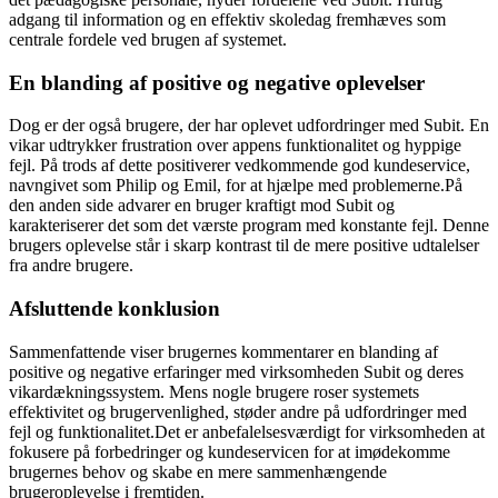
adgang til information og en effektiv skoledag fremhæves som
centrale fordele ved brugen af systemet.
En blanding af positive og negative oplevelser
Dog er der også brugere, der har oplevet udfordringer med Subit. En
vikar udtrykker frustration over appens funktionalitet og hyppige
fejl. På trods af dette positiverer vedkommende god kundeservice,
navngivet som Philip og Emil, for at hjælpe med problemerne.På
den anden side advarer en bruger kraftigt mod Subit og
karakteriserer det som det værste program med konstante fejl. Denne
brugers oplevelse står i skarp kontrast til de mere positive udtalelser
fra andre brugere.
Afsluttende konklusion
Sammenfattende viser brugernes kommentarer en blanding af
positive og negative erfaringer med virksomheden Subit og deres
vikardækningssystem. Mens nogle brugere roser systemets
effektivitet og brugervenlighed, støder andre på udfordringer med
fejl og funktionalitet.Det er anbefalelsesværdigt for virksomheden at
fokusere på forbedringer og kundeservicen for at imødekomme
brugernes behov og skabe en mere sammenhængende
brugeroplevelse i fremtiden.