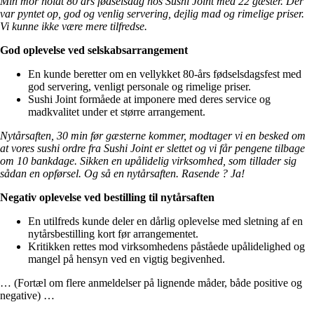
Min mor holdt 80 års fødselsdag hos Sushi Joint med 22 gæster. Der
var pyntet op, god og venlig servering, dejlig mad og rimelige priser.
Vi kunne ikke være mere tilfredse.
God oplevelse ved selskabsarrangement
En kunde beretter om en vellykket 80-års fødselsdagsfest med
god servering, venligt personale og rimelige priser.
Sushi Joint formåede at imponere med deres service og
madkvalitet under et større arrangement.
Nytårsaften, 30 min før gæsterne kommer, modtager vi en besked om
at vores sushi ordre fra Sushi Joint er slettet og vi får pengene tilbage
om 10 bankdage. Sikken en upålidelig virksomhed, som tillader sig
sådan en opførsel. Og så en nytårsaften. Rasende ? Ja!
Negativ oplevelse ved bestilling til nytårsaften
En utilfreds kunde deler en dårlig oplevelse med sletning af en
nytårsbestilling kort før arrangementet.
Kritikken rettes mod virksomhedens påståede upålidelighed og
mangel på hensyn ved en vigtig begivenhed.
… (Fortæl om flere anmeldelser på lignende måder, både positive og
negative) …