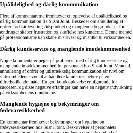
Upålidelighed og dårlig kommunikation
Flere af kommentarerne fremhæver en oplevelse af upålidelighed og
dårlig kommunikation fra Sushi Joint. Beskeder om annullering af
ordrer kort før leveringstidspunktet og manglende begrundelser for
ændringer skaber frustration og skuffelse hos kunderne. Denne mangel
på professionalisme kan skabe mistrivsel og mistillid til virksomheden.
Dårlig kundeservice og manglende imødekommenhed
Nogle kommentarer peger på problemer med dårlig kundeservice og
manglende imødekommenhed fra personalet hos Sushi Joint. Ventetid,
annullering af ordrer og utilstrækkelig kommunikation sår tvivl om
virksomhedens evne til at håndtere kundernes behov på en
tilfredsstillende måde. En god kundeoplevelse er afgørende for
succesen, og disse negative erfaringer kan have en negativ indvirkning
på virksomhedens omdømme.
Manglende hygiejne og bekymringer om
fødevaresikkerhed
En kommentar fremhæver bekymringer om hygiejne og
fødevaresikkerhed hos Sushi Joint. Beskrivelser af personalets
manglende brug af handsker og manglende opmærksomhed på