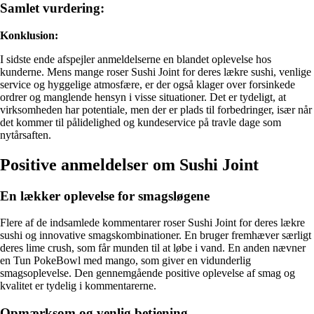
Samlet vurdering:
Konklusion:
I sidste ende afspejler anmeldelserne en blandet oplevelse hos
kunderne. Mens mange roser Sushi Joint for deres lækre sushi, venlige
service og hyggelige atmosfære, er der også klager over forsinkede
ordrer og manglende hensyn i visse situationer. Det er tydeligt, at
virksomheden har potentiale, men der er plads til forbedringer, især når
det kommer til pålidelighed og kundeservice på travle dage som
nytårsaften.
Positive anmeldelser om Sushi Joint
En lækker oplevelse for smagsløgene
Flere af de indsamlede kommentarer roser Sushi Joint for deres lækre
sushi og innovative smagskombinationer. En bruger fremhæver særligt
deres lime crush, som får munden til at løbe i vand. En anden nævner
en Tun PokeBowl med mango, som giver en vidunderlig
smagsoplevelse. Den gennemgående positive oplevelse af smag og
kvalitet er tydelig i kommentarerne.
Opmærksom og venlig betjening