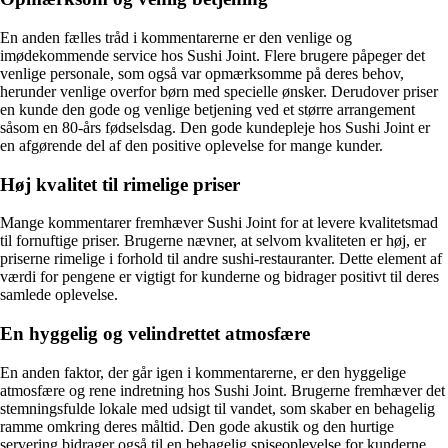
En anden fælles tråd i kommentarerne er den venlige og
imødekommende service hos Sushi Joint. Flere brugere påpeger det
venlige personale, som også var opmærksomme på deres behov,
herunder venlige overfor børn med specielle ønsker. Derudover priser
en kunde den gode og venlige betjening ved et større arrangement
såsom en 80-års fødselsdag. Den gode kundepleje hos Sushi Joint er
en afgørende del af den positive oplevelse for mange kunder.
Høj kvalitet til rimelige priser
Mange kommentarer fremhæver Sushi Joint for at levere kvalitetsmad
til fornuftige priser. Brugerne nævner, at selvom kvaliteten er høj, er
priserne rimelige i forhold til andre sushi-restauranter. Dette element af
værdi for pengene er vigtigt for kunderne og bidrager positivt til deres
samlede oplevelse.
En hyggelig og velindrettet atmosfære
En anden faktor, der går igen i kommentarerne, er den hyggelige
atmosfære og rene indretning hos Sushi Joint. Brugerne fremhæver det
stemningsfulde lokale med udsigt til vandet, som skaber en behagelig
ramme omkring deres måltid. Den gode akustik og den hurtige
servering bidrager også til en behagelig spiseoplevelse for kunderne.