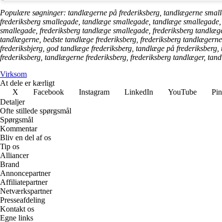
Populære søgninger: tandlægerne på frederiksberg, tandlægerne smalle
frederiksberg smallegade, tandlæge smallegade, tandlæge smallegade,
smallegade, frederiksberg tandlæge smallegade, frederiksberg tandlæge
tandlægerne, bedste tandlæge frederiksberg, frederiksberg tandlægerne
frederiksbjerg, god tandlæge frederiksberg, tandlæge på frederiksberg,
frederiksberg, tandlægerne frederiksberg, frederiksberg tandlæger, tand
Virksom
At dele er kærligt
X
Facebook
Instagram
LinkedIn
YouTube
Pin
Detaljer
Ofte stillede spørgsmål
Spørgsmål
Kommentar
Bliv en del af os
Tip os
Alliancer
Brand
Annoncepartner
Affiliatepartner
Netværkspartner
Presseafdeling
Kontakt os
Egne links