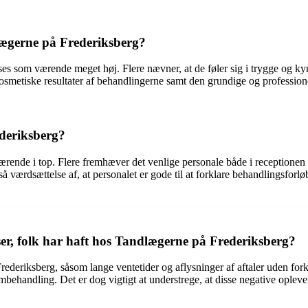
lægerne på Frederiksberg?
es som værende meget høj. Flere nævner, at de føler sig i trygge og 
osmetiske resultater af behandlingerne samt den grundige og professione
deriksberg?
ende i top. Flere fremhæver det venlige personale både i receptionen
å værdsættelse af, at personalet er gode til at forklare behandlingsforl
ser, folk har haft hos Tandlægerne på Frederiksberg?
deriksberg, såsom lange ventetider og aflysninger af aftaler uden fork
mbehandling. Det er dog vigtigt at understrege, at disse negative opleve