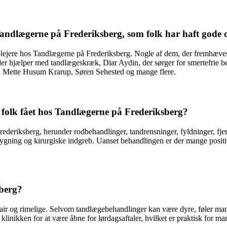
Tandlægerne på Frederiksberg, som folk har haft gode 
plejere hos Tandlægerne på Frederiksberg. Nogle af dem, der fremhæves
der hjælper med tandlægeskræk, Diar Aydin, der sørger for smertefrie b
n, Mette Husum Krarup, Søren Sehested og mange flere.
r folk fået hos Tandlægerne på Frederiksberg?
rederiksberg, herunder rodbehandlinger, tandrensninger, fyldninger, fj
ing og kirurgiske indgreb. Uanset behandlingen er der mange positive
berg?
air og rimelige. Selvom tandlægebehandlinger kan være dyre, føler mang
klinikken for at være åbne for lørdagsaftaler, hvilket er praktisk for ma