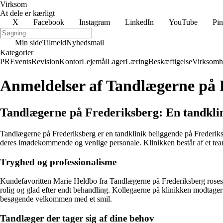
Virksom
At dele er kærligt
X
Facebook
Instagram
LinkedIn
YouTube
Pin
Min side
Tilmeld
Nyhedsmail
Kategorier
PR
Events
Revision
Kontor
Lejemål
Lager
Læring
Beskæftigelse
Virksomh
Anmeldelser af Tandlægerne på 
Tandlægerne på Frederiksberg: En tandklin
Tandlægerne på Frederiksberg er en tandklinik beliggende på Frederiksb
deres imødekommende og venlige personale. Klinikken består af et team a
Tryghed og professionalisme
Kundefavoritten Marie Heldbo fra Tandlægerne på Frederiksberg roses fo
rolig og glad efter endt behandling. Kollegaerne på klinikken modtager
besøgende velkommen med et smil.
Tandlæger der tager sig af dine behov