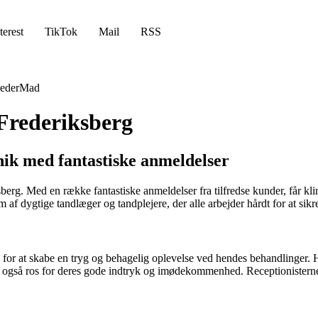
terest
TikTok
Mail
RSS
eder
Mad
Frederiksberg
ik med fantastiske anmeldelser
erg. Med en række fantastiske anmeldelser fra tilfredse kunder, får kli
f dygtige tandlæger og tandplejere, der alle arbejder hårdt for at sikre
r at skabe en tryg og behagelig oplevelse ved hendes behandlinger. Hen
 også ros for deres gode indtryk og imødekommenhed. Receptionisterne f