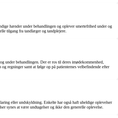
kyndige hænder under behandlingen og oplever smertefrihed under og
lle tilgang fra tandlæger og tandplejere.
 og under behandlingen. Der er ros til deres imødekommenhed,
øb og regninger samt at følge op på patienternes velbefindende efter
laring eller undskyldning. Enkelte har også haft uheldige oplevelser
lser synes at være undtagelser og ikke den generelle oplevelse.