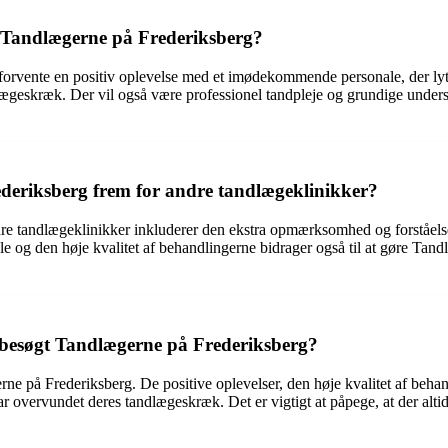
 Tandlægerne på Frederiksberg?
rvente en positiv oplevelse med et imødekommende personale, der lytte
dlægeskræk. Der vil også være professionel tandpleje og grundige under
deriksberg frem for andre tandlægeklinikker?
e tandlægeklinikker inkluderer den ekstra opmærksomhed og forståelse,
og den høje kvalitet af behandlingerne bidrager også til at gøre Tandlæg
r besøgt Tandlægerne på Frederiksberg?
ægerne på Frederiksberg. De positive oplevelser, den høje kvalitet af b
overvundet deres tandlægeskræk. Det er vigtigt at påpege, at der altid 