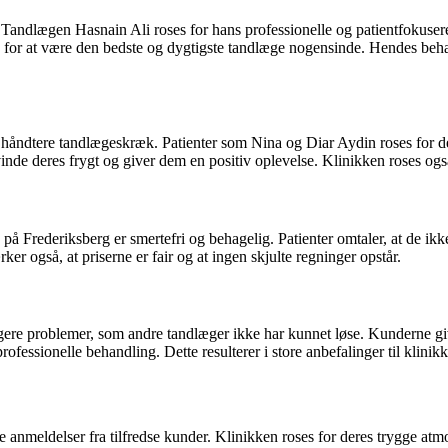
r. Tandlægen Hasnain Ali roses for hans professionelle og patientfokuse
for at være den bedste og dygtigste tandlæge nogensinde. Hendes behand
 håndtere tandlægeskræk. Patienter som Nina og Diar Aydin roses for der
inde deres frygt og giver dem en positiv oplevelse. Klinikken roses også
Frederiksberg er smertefri og behagelig. Patienter omtaler, at de ikke
er også, at priserne er fair og at ingen skjulte regninger opstår.
idligere problemer, som andre tandlæger ikke har kunnet løse. Kunderne 
fessionelle behandling. Dette resulterer i store anbefalinger til klinikk
nmeldelser fra tilfredse kunder. Klinikken roses for deres trygge atmos