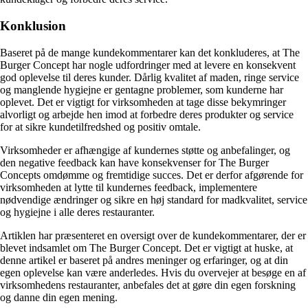
Konklusion
Baseret på de mange kundekommentarer kan det konkluderes, at The
Burger Concept har nogle udfordringer med at levere en konsekvent
god oplevelse til deres kunder. Dårlig kvalitet af maden, ringe service
og manglende hygiejne er gentagne problemer, som kunderne har
oplevet. Det er vigtigt for virksomheden at tage disse bekymringer
alvorligt og arbejde hen imod at forbedre deres produkter og service
for at sikre kundetilfredshed og positiv omtale.
Virksomheder er afhængige af kundernes støtte og anbefalinger, og
den negative feedback kan have konsekvenser for The Burger
Concepts omdømme og fremtidige succes. Det er derfor afgørende for
virksomheden at lytte til kundernes feedback, implementere
nødvendige ændringer og sikre en høj standard for madkvalitet, service
og hygiejne i alle deres restauranter.
Artiklen har præsenteret en oversigt over de kundekommentarer, der er
blevet indsamlet om The Burger Concept. Det er vigtigt at huske, at
denne artikel er baseret på andres meninger og erfaringer, og at din
egen oplevelse kan være anderledes. Hvis du overvejer at besøge en af
​​virksomhedens restauranter, anbefales det at gøre din egen forskning
og danne din egen mening.