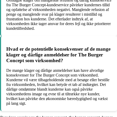
Gentagne klager om manglende refusion og dårlig kundeservice
fra The Burger Concept-kundeservice påvirker kundernes tillid
og opfattelse af virksomheden negativt. Manglende refusion af
penge og manglende svar på klager resulterer i mistillid og
frustration hos kunderne. Det efterlader indtryk af, at
virksomheden ikke tager ansvar for deres fejl og ikke prioriterer
kundetilfredshed.
Hvad er de potentielle konsekvenser af de mange
klager og dårlige anmeldelser for The Burger
Concept som virksomhed?
De mange klager og dårlige anmeldelser kan have alvorlige
konsekvenser for The Burger Concept som virksomhed.
Kunderne vil være tilbageholdende med at besøge eller bestille
fra virksomheden, hvilket kan betyde et tab af indtægter. Det
dårlige omdømme blandt kunderne kan også påvirke
virksomhedens image og evne til at tiltrække nye kunder,
hvilket kan påvirke den økonomiske bæredygtighed og vækst
på lang sigt.