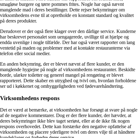
smagløse burgere og tørre pommes frites. Nogle har også nævnt
manglende mad i deres bestillinger. Dette rejser bekymringer om
virksomhedens evne til at opretholde en konstant standard og kvalitet
på deres produkter.
Derudover er der også flere klager over den dårlige service. Kunderne
har beskrevet personalet som uengagerede, uvillige til at hjælpe og
endda uvenlige i nogle tilfælde. Der har også været rapporter om lang
ventetid på maden og problemer med at kontakte restauranterne via
telefon eller social medier.
En anden bekymring, der er blevet nævnt af flere kunder, er den
manglende hygiejne på nogle af virksomhedens restauranter. Beskidte
borde, ulækre toiletter og generel mangel på rengøring er blevet
rapporteret. Dette skaber en utryghed og tvivl om, hvordan forholdene
ser ud i køkkenet og omhyggeligheden ved fødevarehåndtering.
Virksomhedens respons
Det er værd at bemærke, at virksomheden har forsøgt at svare på nogle
af de negative kommentarer. Dog er der flere kunder, der hævder, at
deres bekymringer ikke blev taget seriøst, eller at de ikke fik nogen
respons overhovedet. Dette kan forstærke den negative opfattelse af
virksomheden og placere yderligere tvivl om deres vilje til at håndtere
kundeklager og forbedre deres service.