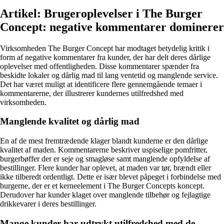
Artikel: Brugeroplevelser i The Burger
Concept: negative kommentarer dominerer
Virksomheden The Burger Concept har modtaget betydelig kritik i
form af negative kommentarer fra kunder, der har delt deres dårlige
oplevelser med offentligheden. Disse kommentarer spænder fra
beskidte lokaler og dårlig mad til lang ventetid og manglende service.
Det har været muligt at identificere flere gennemgående temaer i
kommentarerne, der illustrerer kundernes utilfredshed med
virksomheden.
Manglende kvalitet og dårlig mad
En af de mest fremtrædende klager blandt kunderne er den dårlige
kvalitet af maden. Kommentarerne beskriver uspiselige pomfritter,
burgerbøffer der er seje og smagløse samt manglende opfyldelse af
bestillinger. Flere kunder har oplevet, at maden var tør, brændt eller
ikke tilberedt ordentligt. Dette er især blevet påpeget i forbindelse med
burgerne, der er et kerneelement i The Burger Concepts koncept.
Derudover har kunder klaget over manglende tilbehør og fejlagtige
drikkevarer i deres bestillinger.
Mange kunder har udtrykt utilfredshed med de