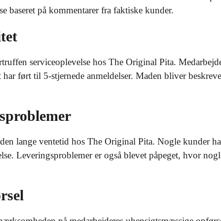
yse baseret på kommentarer fra faktiske kunder.
tet
truffen serviceoplevelse hos The Original Pita. Medarbejde
ar ført til 5-stjernede anmeldelser. Maden bliver beskreve
gsproblemer
den lange ventetid hos The Original Pita. Nogle kunder har
ffelse. Leveringsproblemer er også blevet påpeget, hvor nogle
rsel
ærksomheden på medarbejderes uhensigtsmæssige opførsel