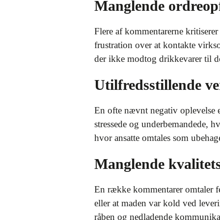
Manglende ordreopf
Flere af kommentarerne kritiserer 
frustration over at kontakte virk
der ikke modtog drikkevarer til d
Utilfredsstillende ve
En ofte nævnt negativ oplevelse 
stressede og underbemandede, hvilk
hvor ansatte omtales som ubehage
Manglende kvalitets
En række kommentarer omtaler fej
eller at maden var kold ved leve
råben og nedladende kommunikatio