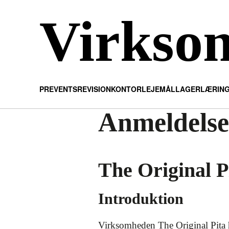
Virkso
PR
EVENTS
REVISION
KONTOR
LEJEMÅL
LAGER
LÆRIN
Anmeldelser
The Original P
Introduktion
Virksomheden The Original Pita h