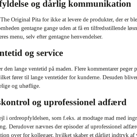
yldelse og dårlig kommunikation
The Original Pita for ikke at levere de produkter, der er ble
somheden gentagne gange uden at få en tilfredsstillende løs
eres menu, selv efter gentagne henvendelser.
ntetid og service
er den lange ventetid på maden. Flere kommentarer peger p
et fører til lange ventetider for kunderne. Desuden bliver d
lige og uhøflige.
kontrol og uprofessionel adfærd
l i ordreopfyldelsen, som f.eks. at modtage mad med ingre
ring. Derudover nævnes der episoder af uprofessionel adfær
n over for kollegaer, hvilket skaber et dårligt indtryk a