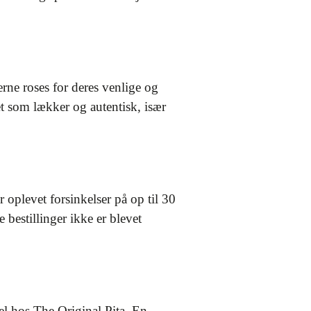
rne roses for deres venlige og
t som lækker og autentisk, især
 oplevet forsinkelser på op til 30
 bestillinger ikke er blevet
 hos The Original Pita. En