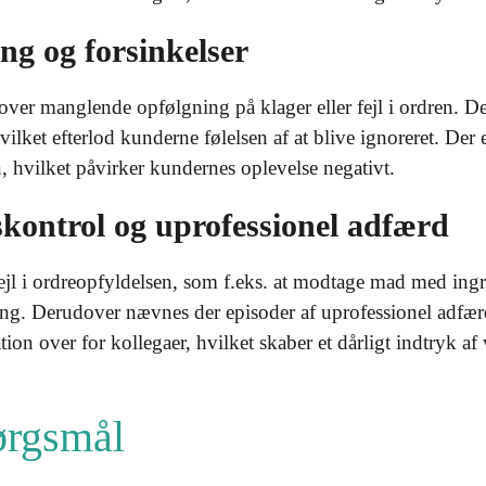
g og forsinkelser
over manglende opfølgning på klager eller fejl i ordren. De
vilket efterlod kunderne følelsen af at blive ignoreret. Der 
n, hvilket påvirker kundernes oplevelse negativt.
kontrol og uprofessionel adfærd
l i ordreopfyldelsen, som f.eks. at modtage mad med ingre
ring. Derudover nævnes der episoder af uprofessionel adfær
n over for kollegaer, hvilket skaber et dårligt indtryk a
pørgsmål