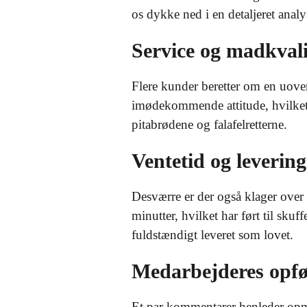
os dykke ned i en detaljeret anal
Service og madkvali
Flere kunder beretter om en uover
imødekommende attitude, hvilket h
pitabrødene og falafelretterne.
Ventetid og leverin
Desværre er der også klager over 
minutter, hvilket har ført til sku
fuldstændigt leveret som lovet.
Medarbejderes opfø
Et par kommentarer henleder opm