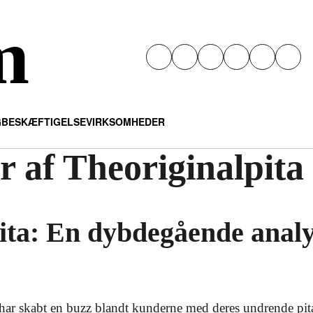
m
G
BESKÆFTIGELSE
VIRKSOMHEDER
 af Theoriginalpita
ita: En dybdegående anal
ar skabt en buzz blandt kunderne med deres undrende pita