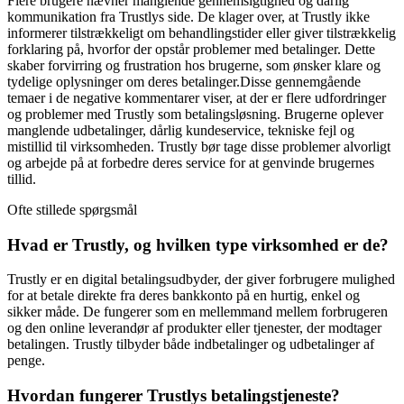
Flere brugere nævner manglende gennemsigtighed og dårlig
kommunikation fra Trustlys side. De klager over, at Trustly ikke
informerer tilstrækkeligt om behandlingstider eller giver tilstrækkelig
forklaring på, hvorfor der opstår problemer med betalinger. Dette
skaber forvirring og frustration hos brugerne, som ønsker klare og
tydelige oplysninger om deres betalinger.Disse gennemgående
temaer i de negative kommentarer viser, at der er flere udfordringer
og problemer med Trustly som betalingsløsning. Brugerne oplever
manglende udbetalinger, dårlig kundeservice, tekniske fejl og
mistillid til virksomheden. Trustly bør tage disse problemer alvorligt
og arbejde på at forbedre deres service for at genvinde brugernes
tillid.
Ofte stillede spørgsmål
Hvad er Trustly, og hvilken type virksomhed er de?
Trustly er en digital betalingsudbyder, der giver forbrugere mulighed
for at betale direkte fra deres bankkonto på en hurtig, enkel og
sikker måde. De fungerer som en mellemmand mellem forbrugeren
og den online leverandør af produkter eller tjenester, der modtager
betalingen. Trustly tilbyder både indbetalinger og udbetalinger af
penge.
Hvordan fungerer Trustlys betalingstjeneste?