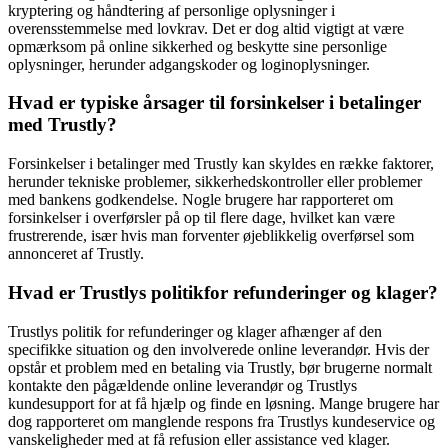
kryptering og håndtering af personlige oplysninger i
overensstemmelse med lovkrav. Det er dog altid vigtigt at være
opmærksom på online sikkerhed og beskytte sine personlige
oplysninger, herunder adgangskoder og loginoplysninger.
Hvad er typiske årsager til forsinkelser i betalinger
med Trustly?
Forsinkelser i betalinger med Trustly kan skyldes en række faktorer,
herunder tekniske problemer, sikkerhedskontroller eller problemer
med bankens godkendelse. Nogle brugere har rapporteret om
forsinkelser i overførsler på op til flere dage, hvilket kan være
frustrerende, især hvis man forventer øjeblikkelig overførsel som
annonceret af Trustly.
Hvad er Trustlys politikfor refunderinger og klager?
Trustlys politik for refunderinger og klager afhænger af den
specifikke situation og den involverede online leverandør. Hvis der
opstår et problem med en betaling via Trustly, bør brugerne normalt
kontakte den pågældende online leverandør og Trustlys
kundesupport for at få hjælp og finde en løsning. Mange brugere har
dog rapporteret om manglende respons fra Trustlys kundeservice og
vanskeligheder med at få refusion eller assistance ved klager.