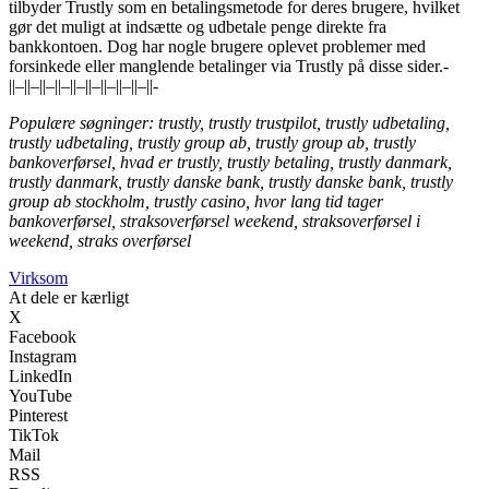
tilbyder Trustly som en betalingsmetode for deres brugere, hvilket
gør det muligt at indsætte og udbetale penge direkte fra
bankkontoen. Dog har nogle brugere oplevet problemer med
forsinkede eller manglende betalinger via Trustly på disse sider.-
||–||–||–||–||–||–||–||–||–||-
Populære søgninger: trustly, trustly trustpilot, trustly udbetaling,
trustly udbetaling, trustly group ab, trustly group ab, trustly
bankoverførsel, hvad er trustly, trustly betaling, trustly danmark,
trustly danmark, trustly danske bank, trustly danske bank, trustly
group ab stockholm, trustly casino, hvor lang tid tager
bankoverførsel, straksoverførsel weekend, straksoverførsel i
weekend, straks overførsel
Virksom
At dele er kærligt
X
Facebook
Instagram
LinkedIn
YouTube
Pinterest
TikTok
Mail
RSS