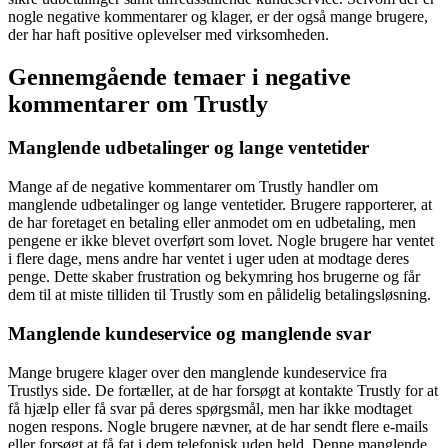
nogle negative kommentarer og klager, er der også mange brugere,
der har haft positive oplevelser med virksomheden.
Gennemgående temaer i negative
kommentarer om Trustly
Manglende udbetalinger og lange ventetider
Mange af de negative kommentarer om Trustly handler om
manglende udbetalinger og lange ventetider. Brugere rapporterer, at
de har foretaget en betaling eller anmodet om en udbetaling, men
pengene er ikke blevet overført som lovet. Nogle brugere har ventet
i flere dage, mens andre har ventet i uger uden at modtage deres
penge. Dette skaber frustration og bekymring hos brugerne og får
dem til at miste tilliden til Trustly som en pålidelig betalingsløsning.
Manglende kundeservice og manglende svar
Mange brugere klager over den manglende kundeservice fra
Trustlys side. De fortæller, at de har forsøgt at kontakte Trustly for at
få hjælp eller få svar på deres spørgsmål, men har ikke modtaget
nogen respons. Nogle brugere nævner, at de har sendt flere e-mails
eller forsøgt at få fat i dem telefonisk uden held. Denne manglende