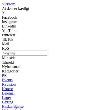
Virksom
At dele er kærligt
X
Facebook
Instagram
LinkedIn
YouTube
Pinterest
TikTok
Mail
RSS
Min side
Tilmeld
Nyhedsmail
Kategorier
PR
Events
Revision
Kontor
Lejemål
Lager
Læring
Beskæftigelse