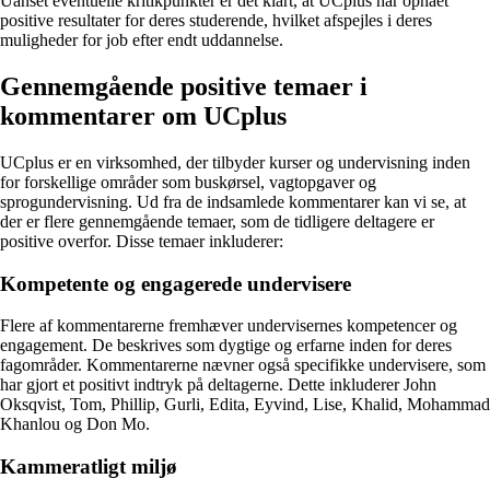
Uanset eventuelle kritikpunkter er det klart, at UCplus har opnået
positive resultater for deres studerende, hvilket afspejles i deres
muligheder for job efter endt uddannelse.
Gennemgående positive temaer i
kommentarer om UCplus
UCplus er en virksomhed, der tilbyder kurser og undervisning inden
for forskellige områder som buskørsel, vagtopgaver og
sprogundervisning. Ud fra de indsamlede kommentarer kan vi se, at
der er flere gennemgående temaer, som de tidligere deltagere er
positive overfor. Disse temaer inkluderer:
Kompetente og engagerede undervisere
Flere af kommentarerne fremhæver undervisernes kompetencer og
engagement. De beskrives som dygtige og erfarne inden for deres
fagområder. Kommentarerne nævner også specifikke undervisere, som
har gjort et positivt indtryk på deltagerne. Dette inkluderer John
Oksqvist, Tom, Phillip, Gurli, Edita, Eyvind, Lise, Khalid, Mohammad
Khanlou og Don Mo.
Kammeratligt miljø