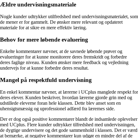
Ældre undervisningsmateriale
Nogle kunder udtrykker utilfredshed med undervisningsmaterialet, som
de mener er for gammelt. De ønsker mere relevant og opdateret
materiale for at sikre en mere effektiv læring.
Behov for mere løbende evaluering
Enkelte kommentarer nævner, at de savnede løbende prøver og
evalueringer for at kunne monitorere deres fremskridt og forbedre
deres faglige niveau. Kunden ønsker mere feedback og vejledning
undervejs for at kunne forbedre deres resultat.
Mangel på respektfuld undervisning
En enkel kommentar nævner, at lærerne i UCplus manglede respekt for
deres elever. Kunden beskriver, hvordan lærerne gjorde grin med og
udstillede eleverne foran hele klassen. Dette blev anset som en
uhensigtsmæssig og uprofessionel adfærd fra lærernes side.
Der er dog også positive kommentarer blandt de indsamlede oplevelser
med UCplus. Flere kunder udtrykker tilfredshed med undervisningen,
de dygtige undervisere og det gode sammenhold i klassen. Det er værd
at bemærke, at negative kommentarer kun udgør en mindre del af de