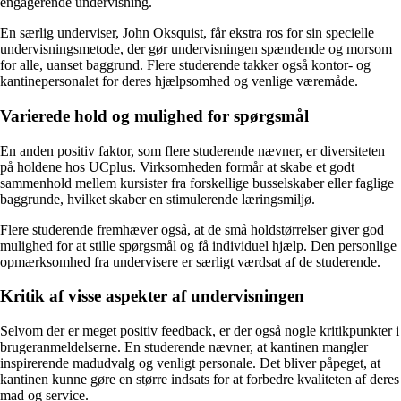
engagerende undervisning.
En særlig underviser, John Oksquist, får ekstra ros for sin specielle
undervisningsmetode, der gør undervisningen spændende og morsom
for alle, uanset baggrund. Flere studerende takker også kontor- og
kantinepersonalet for deres hjælpsomhed og venlige væremåde.
Varierede hold og mulighed for spørgsmål
En anden positiv faktor, som flere studerende nævner, er diversiteten
på holdene hos UCplus. Virksomheden formår at skabe et godt
sammenhold mellem kursister fra forskellige busselskaber eller faglige
baggrunde, hvilket skaber en stimulerende læringsmiljø.
Flere studerende fremhæver også, at de små holdstørrelser giver god
mulighed for at stille spørgsmål og få individuel hjælp. Den personlige
opmærksomhed fra undervisere er særligt værdsat af de studerende.
Kritik af visse aspekter af undervisningen
Selvom der er meget positiv feedback, er der også nogle kritikpunkter i
brugeranmeldelserne. En studerende nævner, at kantinen mangler
inspirerende madudvalg og venligt personale. Det bliver påpeget, at
kantinen kunne gøre en større indsats for at forbedre kvaliteten af deres
mad og service.