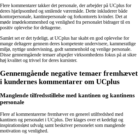
Flere kommentarer takker det personale, der arbejder på UCplus for
deres hjælpsomhed og smilende væremåde. Dette inkluderer både
kontorpersonale, kantinepersonale og forkontorets kvinder. Det at
møde imødekommenhed og venlighed fra personalet bidrager til en
positiv oplevelse for deltagerne.
Samlet set er det tydeligt, at UCplus har skabt en god oplevelse for
mange deltagere gennem deres kompetente undervisere, kammeratlige
miljø, nyttige undervisning, godt sammenhold og venlige personale.
Disse gennemgående temaer afspejler virksomhedens fokus på at sikre
høj kvalitet og trivsel for deres kursister.
Gennemgående negative temaer fremhævet
i kundernes kommentarer om UCplus
Manglende tilfredsstillelse med kantinen og kantinens
personale
Flere af kommentarerne fremhæver en generel utilfredshed med
kantinen og personalet i UCplus. Der klages over et kedeligt og
inspirationsløst udvalg samt beskriver personelet som manglende
motivation og venlighed.