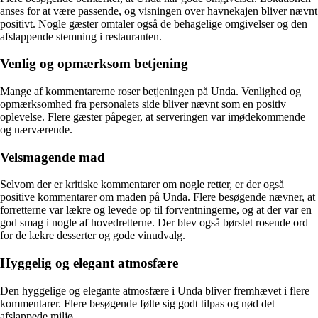
anses for at være passende, og visningen over havnekajen bliver nævnt
positivt. Nogle gæster omtaler også de behagelige omgivelser og den
afslappende stemning i restauranten.
Venlig og opmærksom betjening
Mange af kommentarerne roser betjeningen på Unda. Venlighed og
opmærksomhed fra personalets side bliver nævnt som en positiv
oplevelse. Flere gæster påpeger, at serveringen var imødekommende
og nærværende.
Velsmagende mad
Selvom der er kritiske kommentarer om nogle retter, er der også
positive kommentarer om maden på Unda. Flere besøgende nævner, at
forretterne var lækre og levede op til forventningerne, og at der var en
god smag i nogle af hovedretterne. Der blev også børstet rosende ord
for de lækre desserter og gode vinudvalg.
Hyggelig og elegant atmosfære
Den hyggelige og elegante atmosfære i Unda bliver fremhævet i flere
kommentarer. Flere besøgende følte sig godt tilpas og nød det
afslappede miljø.