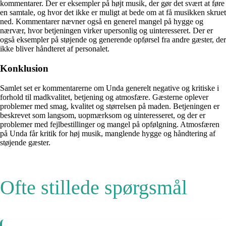
kommentarer. Der er eksempler på højt musik, der gør det svært at føre
en samtale, og hvor det ikke er muligt at bede om at få musikken skruet
ned. Kommentarer nævner også en generel mangel på hygge og
nærvær, hvor betjeningen virker upersonlig og uinteresseret. Der er
også eksempler på støjende og generende opførsel fra andre gæster, der
ikke bliver håndteret af personalet.
Konklusion
Samlet set er kommentarerne om Unda generelt negative og kritiske i
forhold til madkvalitet, betjening og atmosfære. Gæsterne oplever
problemer med smag, kvalitet og størrelsen på maden. Betjeningen er
beskrevet som langsom, uopmærksom og uinteresseret, og der er
problemer med fejlbestillinger og mangel på opfølgning. Atmosfæren
på Unda får kritik for høj musik, manglende hygge og håndtering af
støjende gæster.
Ofte stillede spørgsmål