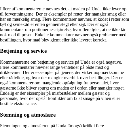
I flere af kommentarerne nævnes det, at maden på Unda ikke lever op
til forventningerne. Der er eksempler på retter, der mangler smag eller
har en mærkelig smag. Flere kommentarer nævner, at kødet i retter som
bøf og svinekød er enten gennemstegt eller sejt. Der er også
kommentarer om portionernes størrelse, hvor flere føler, at de ikke får
nok mad til prisen. Enkelte kommentarer nævner også problemer med
bestillingen, hvor mad blev glemt eller ikke leveret korrekt.
Betjening og service
Kommentarerne om betjening og service på Unda er også negative.
Flere kommentarer nævner lange ventetider på både mad og
drikkevarer. Der er eksempler på tjenere, der virker uopmærksomme
eller rådvilde, og hvor der mangler overblik over bestillinger. Der er
også kommentarer om manglende opfølgning fra personalet, hvor
gæsterne ikke bliver spurgt om maden er i orden eller mangler noget.
Endelig er der eksempler på misforståelser mellem gæster og
personale, hvor der opstår konflikter om fx at smage på vinen eller
bestille ekstra sauce.
Stemning og atmosfære
Stemningen og atmosfæren på Unda får også kritik i flere