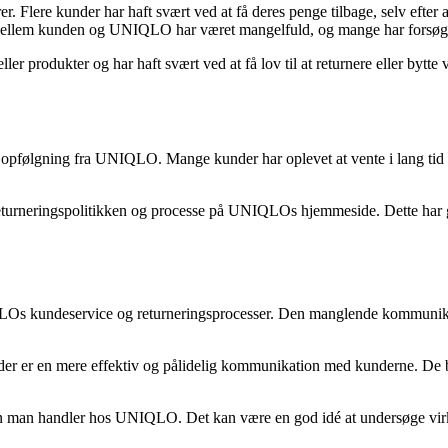
. Flere kunder har haft svært ved at få deres penge tilbage, selv efter 
mellem kunden og UNIQLO har været mangelfuld, og mange har forsøgt 
er produkter og har haft svært ved at få lov til at returnere eller bytte v
følgning fra UNIQLO. Mange kunder har oplevet at vente i lang tid på 
turneringspolitikken og processe på UNIQLOs hjemmeside. Dette har gjo
LOs kundeservice og returneringsprocesser. Den manglende kommunikatio
 der er en mere effektiv og pålidelig kommunikation med kunderne. De b
den man handler hos UNIQLO. Det kan være en god idé at undersøge v