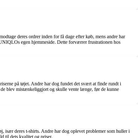
dtage deres ordrer inden for få dage efter køb, mens andre har
er UNIQLOs egen hjemmeside. Dette forværrer frustrationen hos
serne på tøjet. Andre har dog fundet det svært at finde rundt i
 de blev mistænkeliggjort og skulle vente længe, før de kunne
 især deres t-shirts. Andre har dog oplevet problemer som huller i
til dets kvalitet og priser.