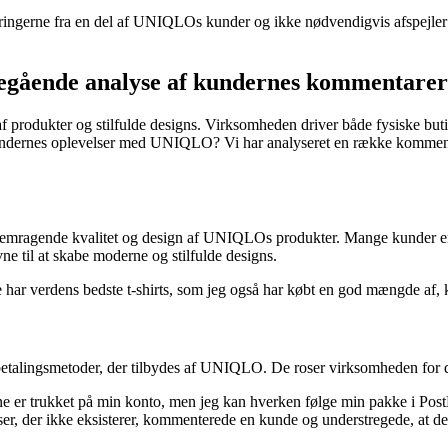
rfaringerne fra en del af UNIQLOs kunder og ikke nødvendigvis afspejle
egående analyse af kundernes kommentarer
f produkter og stilfulde designs. Virksomheden driver både fysiske bu
undernes oplevelser med UNIQLO? Vi har analyseret en række kommentar
emragende kvalitet og design af UNIQLOs produkter. Mange kunder er beg
vne til at skabe moderne og stilfulde designs.
e. De har verdens bedste t-shirts, som jeg også har købt en god mængde af
talingsmetoder, der tilbydes af UNIQLO. De roser virksomheden for dere
gene er trukket på min konto, men jeg kan hverken følge min pakke i P
, der ikke eksisterer, kommenterede en kunde og understregede, at denn