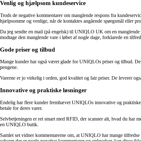
Venlig og hjælpsom kundeservice
Trods de negative kommentarer om manglende respons fra kundeservice
hjælpsomme og venlige, når de kontaktes angående spørgsmål eller pro
Da jeg sendte en mail (på engelsk) til UNIQLO UK om en manglende vare
modtage den manglende vare i løbet af nogle dage, forklarede en tilfre
Gode priser og tilbud
Mange kunder har også været glade for UNIQLOs priser og tilbud. De har b
pengene.
Varerne er jo virkelig i orden, god kvalitet og fair priser. De leverer ogs
Innovative og praktiske løsninger
Endelig har flere kunder fremhævet UNIQLOs innovative og praktiske lø
betale for deres varer.
Selvbetjeningen er ret smart med RFID, der scanner alt, hvad du har me
en UNIQLO butik.
Samlet set vidner kommentarerne om, at UNIQLO har mange tilfredse kun
selvom der er nogle negative kommentarer og oplevelser, kan disse ikke 