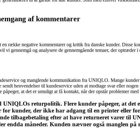
nemgang af kommentarer
 en række negative kommentarer og kritik fra danske kunder. Disse ko
l vi gennemgå og analysere de gennemgående temaer, der optræder i de 
undeservice og manglende kommunikation fra UNIQLO. Mange kunder på
sendt henvendelser til kundeservice uden at modtage svar eller nogen fo
påpeger, at det er umuligt at få kontakt, når der opstår problemer med 
QLOs returpolitik. Flere kunder påpeger, at det er b
 for kunder, der ikke har adgang til en printer eller 
glende tilbagebetaling efter at have returneret varer 
r eller endda måneder. Kunden nævner også manglen på r