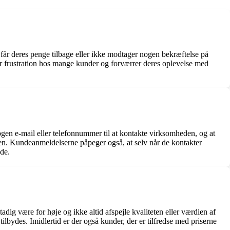
 får deres penge tilbage eller ikke modtager nogen bekræftelse på
er frustration hos mange kunder og forværrer deres oplevelse med
en e-mail eller telefonnummer til at kontakte virksomheden, og at
den. Kundeanmeldelserne påpeger også, at selv når de kontakter
nde.
g være for høje og ikke altid afspejle kvaliteten eller værdien af
ilbydes. Imidlertid er der også kunder, der er tilfredse med priserne