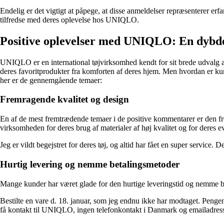
Endelig er det vigtigt at påpege, at disse anmeldelser repræsenterer e
tilfredse med deres oplevelse hos UNIQLO.
Positive oplevelser med UNIQLO: En dybd
UNIQLO er en international tøjvirksomhed kendt for sit brede udvalg a
deres favoritprodukter fra komforten af deres hjem. Men hvordan er k
her er de gennemgående temaer:
Fremragende kvalitet og design
En af de mest fremtrædende temaer i de positive kommentarer er den fr
virksomheden for deres brug af materialer af høj kvalitet og for deres e
Jeg er vildt begejstret for deres tøj, og altid har fået en super servic
Hurtig levering og nemme betalingsmetoder
Mange kunder har været glade for den hurtige leveringstid og nemme be
Bestilte en vare d. 18. januar, som jeg endnu ikke har modtaget. Pen
få kontakt til UNIQLO, ingen telefonkontakt i Danmark og emailadresser