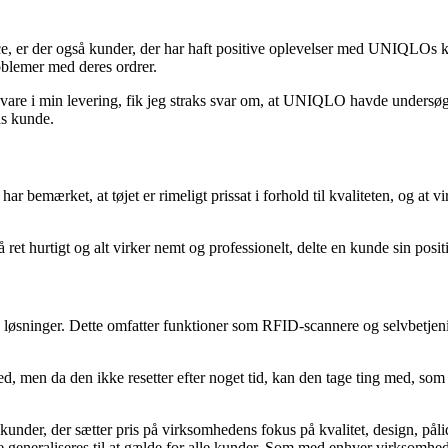
, er der også kunder, der har haft positive oplevelser med UNIQLOs k
blemer med deres ordrer.
 i min levering, fik jeg straks svar om, at UNIQLO havde undersøgt sag
ds kunde.
emærket, at tøjet er rimeligt prissat i forhold til kvaliteten, og at vi
å ret hurtigt og alt virker nemt og professionelt, delte en kunde sin posit
sninger. Dette omfatter funktioner som RFID-scannere og selvbetjening
d, men da den ikke resetter efter noget tid, kan den tage ting med, so
der, der sætter pris på virksomhedens fokus på kvalitet, design, pålid
generaliseres til at gælde for alle kunder. Som med enhver virksomhed k