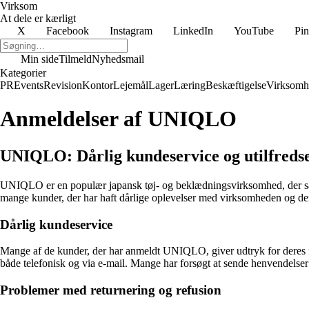
Virksom
At dele er kærligt
X
Facebook
Instagram
LinkedIn
YouTube
Pin
Min side
Tilmeld
Nyhedsmail
Kategorier
PR
Events
Revision
Kontor
Lejemål
Lager
Læring
Beskæftigelse
Virksomh
Anmeldelser af UNIQLO
UNIQLO: Dårlig kundeservice og utilfreds
UNIQLO er en populær japansk tøj- og beklædningsvirksomhed, der sælg
mange kunder, der har haft dårlige oplevelser med virksomheden og de
Dårlig kundeservice
Mange af de kunder, der har anmeldt UNIQLO, giver udtryk for deres f
både telefonisk og via e-mail. Mange har forsøgt at sende henvendelser v
Problemer med returnering og refusion