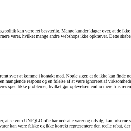
gspolitik kan være ret besværlig. Mange kunder klager over, at de ikke
eturnere varer, hvilket mange andre webshops ikke opkræver. Dette skab
t svær at komme i kontakt med. Nogle siger, at de ikke kan finde nog
 i en manglende respons og en følelse af at være ignoreret af virksomhe
deres specifikke problemer, hvilket gør oplevelsen endnu mere frustrere
 at selvom UNIQLO ofte har nedsatte varer og udsalg, kan priserne stadi
rer kan være falske og ikke korrekt repræsentere den reelle rabat, der t