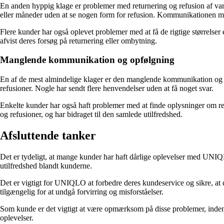
En anden hyppig klage er problemer med returnering og refusion af varer
eller måneder uden at se nogen form for refusion. Kommunikationen 
Flere kunder har også oplevet problemer med at få de rigtige størrelser ell
afvist deres forsøg på returnering eller ombytning.
Manglende kommunikation og opfølgning
En af de mest almindelige klager er den manglende kommunikation og op
refusioner. Nogle har sendt flere henvendelser uden at få noget svar.
Enkelte kunder har også haft problemer med at finde oplysninger om re
og refusioner, og har bidraget til den samlede utilfredshed.
Afsluttende tanker
Det er tydeligt, at mange kunder har haft dårlige oplevelser med UNIQ
utilfredshed blandt kunderne.
Det er vigtigt for UNIQLO at forbedre deres kundeservice og sikre, at
tilgængelig for at undgå forvirring og misforståelser.
Som kunde er det vigtigt at være opmærksom på disse problemer, in
oplevelser.