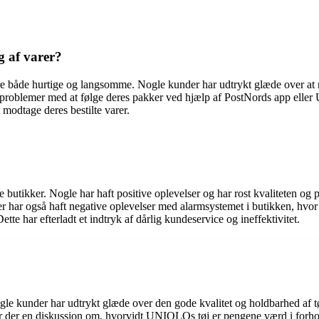
 af varer?
både hurtige og langsomme. Nogle kunder har udtrykt glæde over at mo
aft problemer med at følge deres pakker ved hjælp af PostNords app ell
 modtage deres bestilte varer.
tikker. Nogle har haft positive oplevelser og har rost kvaliteten og pri
 har også haft negative oplevelser med alarmsystemet i butikken, hvor
ette har efterladt et indtryk af dårlig kundeservice og ineffektivitet.
kunder har udtrykt glæde over den gode kvalitet og holdbarhed af tøj,
 er der en diskussion om, hvorvidt UNIQLOs tøj er pengene værd i forhold 