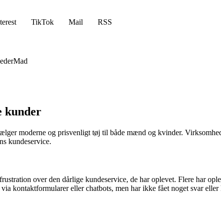
terest
TikTok
Mail
RSS
eder
Mad
e kunder
er moderne og prisvenligt tøj til både mænd og kvinder. Virksomheden
ns kundeservice.
rustration over den dårlige kundeservice, de har oplevet. Flere har o
ia kontaktformularer eller chatbots, men har ikke fået noget svar eller 