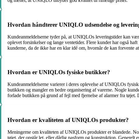
og mener, at UNIQLO tilbyder god kvalitet til rimelige priser.
Hvordan håndterer UNIQLO udsendelse og levering
Kundeanmeldelserne tyder på, at UNIQLOs leveringstider kan være 
oplevet forsinkelser og lange ventetider. Flere kunder har også h
kunderne, da de ikke har en klar idé om, hvornår de kan forvente at
Hvordan er UNIQLOs fysiske butikker?
Kundeanmeldelserne varierer i deres oplevelse af UNIQLOs fysiske bu
butikken og mangler en bedre organisering af varerne. Nogle kunder
forlade butikken på grund af fejl med fjernelse af alarmer fra tøjet. D
Hvordan er kvaliteten af UNIQLOs produkter?
Meningerne om kvaliteten af UNIQLOs produkter er blandede. Nogle 
tøjet, der opstår let, eller dårlig pasform og konstruktion. Generelt