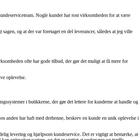
undeserviceteam. Nogle kunder har rost virksomheden for at være
en, og at der var foretaget en del leverancer, således at jeg ville
rksomheden ofte har gode tilbud, der gør det muligt at få mere for
ive oplevelse.
ssystemer i butikkerne, der gør det lettere for kunderne at handle og
m en anden har haft med derhenne, beskrev en kunde en unik oplevelse i
elig levering og hjælpsom kundeservice. Det er vigtigt at bemærke, at
an oplevelser variere, og det er vigtigt at undersøge og træffe