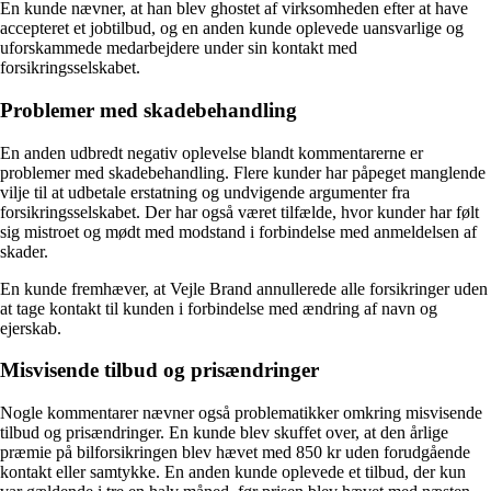
En kunde nævner, at han blev ghostet af virksomheden efter at have
accepteret et jobtilbud, og en anden kunde oplevede uansvarlige og
uforskammede medarbejdere under sin kontakt med
forsikringsselskabet.
Problemer med skadebehandling
En anden udbredt negativ oplevelse blandt kommentarerne er
problemer med skadebehandling. Flere kunder har påpeget manglende
vilje til at udbetale erstatning og undvigende argumenter fra
forsikringsselskabet. Der har også været tilfælde, hvor kunder har følt
sig mistroet og mødt med modstand i forbindelse med anmeldelsen af
skader.
En kunde fremhæver, at Vejle Brand annullerede alle forsikringer uden
at tage kontakt til kunden i forbindelse med ændring af navn og
ejerskab.
Misvisende tilbud og prisændringer
Nogle kommentarer nævner også problematikker omkring misvisende
tilbud og prisændringer. En kunde blev skuffet over, at den årlige
præmie på bilforsikringen blev hævet med 850 kr uden forudgående
kontakt eller samtykke. En anden kunde oplevede et tilbud, der kun