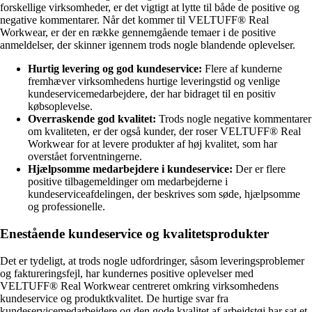
forskellige virksomheder, er det vigtigt at lytte til både de positive og
negative kommentarer. Når det kommer til VELTUFF® Real
Workwear, er der en række gennemgående temaer i de positive
anmeldelser, der skinner igennem trods nogle blandende oplevelser.
Hurtig levering og god kundeservice:
Flere af kunderne
fremhæver virksomhedens hurtige leveringstid og venlige
kundeservicemedarbejdere, der har bidraget til en positiv
købsoplevelse.
Overraskende god kvalitet:
Trods nogle negative kommentarer
om kvaliteten, er der også kunder, der roser VELTUFF® Real
Workwear for at levere produkter af høj kvalitet, som har
overstået forventningerne.
Hjælpsomme medarbejdere i kundeservice:
Der er flere
positive tilbagemeldinger om medarbejderne i
kundeserviceafdelingen, der beskrives som søde, hjælpsomme
og professionelle.
Enestående kundeservice og kvalitetsprodukter
Det er tydeligt, at trods nogle udfordringer, såsom leveringsproblemer
og faktureringsfejl, har kundernes positive oplevelser med
VELTUFF® Real Workwear centreret omkring virksomhedens
kundeservice og produktkvalitet. De hurtige svar fra
kundeservicemedarbejdere og den gode kvalitet af arbejdstøj har sat et