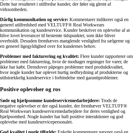
Dette har resulteret i utilfredse kunder, der føler sig glemt af
virksomheden.
Dårlig kommunikation og service:
Kommentarer indikerer også en
generel utilfredshed med VELTUFF® Real Workwears
kommunikation og kundeservice. Kunder beskriver en oplevelse af at
blive lovet leverancer til bestemte tidspunkter, som ikke bliver
overholdt. Desuden fremhæves manglende venlighed fra sælgerne og
en generel ligegyldighed over for kundernes behov.
Problemer med fakturering og kvalitet:
Flere kunder rapporterer om
problemer med fakturering, hvor de modtager regninger for varer, de
ikke har købt. Derudover påpeges problemer med produktkvalitet,
hvor nogle kunder har oplevet hurtig nedbrydning af produkterne og
utilstrækkelig kundeservice i forbindelse med garantiproblemer.
Positive oplevelser og ros
Søde og hjælpsomme kundeservicemedarbejdere:
Trods de
negative oplevelser er der også kunder, der fremhæver VELTUFF®
Real Workwears kundeservicemedarbejdere for deres venlighed og
hjælpsomhed. Nogle kunder har haft positive interaktioner og god
oplevelse med kundeservicepersonalet.
God kvalitet i nogle tilfælde:
Enkelte kommentarer nævner også en