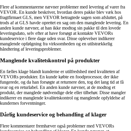
Flere af kommentarerne nævner problemer med levering af varer fra
VEVOR. En kunde beskriver, hvordan deres pakke blev væk hos
fragtfirmaet GLS, men VEVOR betragtede sagen som afsluttet, på
trods af at GLS havde oprettet en sag om den manglende levering. En
anden kunde nævner, at han ikke modtog sin pakke til den lovede
leveringsdato, selv efter at have forsøgt at kontakte VEVORs
kundeservice i flere dage uden svar. Disse oplevelser indikerer
manglende opfølgning fra virksomheden og en utilstrækkelig
håndtering af leveringsproblemer.
Manglende kvalitetskontrol på produkter
En fælles klage blandt kunderne er utilfredshed med kvaliteten af
VEVORs produkter. En kunde købte en foodprocessor, der ikke
fungerede, og da han forsøgte at returnere den, tog det lang tid at få
svar og en returlabel. En anden kunde nævner, at de modtog et
produkt, der manglede nødvendige dele eller tilbehør. Disse mangler
indikerer en manglende kvalitetskontrol og manglende opfyldelse af
kundernes forventninger.
Dårlig kundeservice og behandling af klager
Flere kommentarer fremhæver også problemer med VEVORs