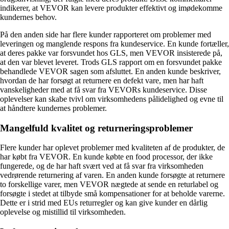
indikerer, at VEVOR kan levere produkter effektivt og imødekomme
kundernes behov.
På den anden side har flere kunder rapporteret om problemer med
leveringen og manglende respons fra kundeservice. En kunde fortæller,
at deres pakke var forsvundet hos GLS, men VEVOR insisterede på,
at den var blevet leveret. Trods GLS rapport om en forsvundet pakke
behandlede VEVOR sagen som afsluttet. En anden kunde beskriver,
hvordan de har forsøgt at returnere en defekt vare, men har haft
vanskeligheder med at få svar fra VEVORs kundeservice. Disse
oplevelser kan skabe tvivl om virksomhedens pålidelighed og evne til
at håndtere kundernes problemer.
Mangelfuld kvalitet og returneringsproblemer
Flere kunder har oplevet problemer med kvaliteten af de produkter, de
har købt fra VEVOR. En kunde købte en food processor, der ikke
fungerede, og de har haft svært ved at få svar fra virksomheden
vedrørende returnering af varen. En anden kunde forsøgte at returnere
to forskellige varer, men VEVOR nægtede at sende en returlabel og
forsøgte i stedet at tilbyde små kompensationer for at beholde varerne.
Dette er i strid med EUs returregler og kan give kunder en dårlig
oplevelse og mistillid til virksomheden.