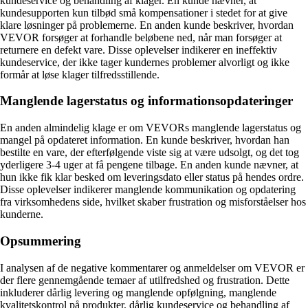
kundeservice og behandling af klager. En kunde nævner, at
kundesupporten kun tilbød små kompensationer i stedet for at give
klare løsninger på problemerne. En anden kunde beskriver, hvordan
VEVOR forsøger at forhandle beløbene ned, når man forsøger at
returnere en defekt vare. Disse oplevelser indikerer en ineffektiv
kundeservice, der ikke tager kundernes problemer alvorligt og ikke
formår at løse klager tilfredsstillende.
Manglende lagerstatus og informationsopdateringer
En anden almindelig klage er om VEVORs manglende lagerstatus og
mangel på opdateret information. En kunde beskriver, hvordan han
bestilte en vare, der efterfølgende viste sig at være udsolgt, og det tog
yderligere 3-4 uger at få pengene tilbage. En anden kunde nævner, at
hun ikke fik klar besked om leveringsdato eller status på hendes ordre.
Disse oplevelser indikerer manglende kommunikation og opdatering
fra virksomhedens side, hvilket skaber frustration og misforståelser hos
kunderne.
Opsummering
I analysen af de negative kommentarer og anmeldelser om VEVOR er
der flere gennemgående temaer af utilfredshed og frustration. Dette
inkluderer dårlig levering og manglende opfølgning, manglende
kvalitetskontrol på produkter, dårlig kundeservice og behandling af