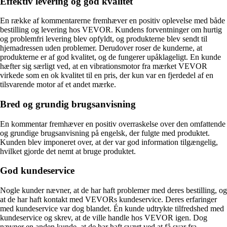
Effektiv levering og god kvalitet
En række af kommentarerne fremhæver en positiv oplevelse med både
bestilling og levering hos VEVOR. Kundens forventninger om hurtig
og problemfri levering blev opfyldt, og produkterne blev sendt til
hjemadressen uden problemer. Derudover roser de kunderne, at
produkterne er af god kvalitet, og de fungerer upåklageligt. En kunde
hæfter sig særligt ved, at en vibrationsmotor fra mærket VEVOR
virkede som en ok kvalitet til en pris, der kun var en fjerdedel af en
tilsvarende motor af et andet mærke.
Bred og grundig brugsanvisning
En kommentar fremhæver en positiv overraskelse over den omfattende
og grundige brugsanvisning på engelsk, der fulgte med produktet.
Kunden blev imponeret over, at der var god information tilgængelig,
hvilket gjorde det nemt at bruge produktet.
God kundeservice
Nogle kunder nævner, at de har haft problemer med deres bestilling, og
at de har haft kontakt med VEVORs kundeservice. Deres erfaringer
med kundeservice var dog blandet. Én kunde udtrykte tilfredshed med
kundeservice og skrev, at de ville handle hos VEVOR igen. Dog
nævner en anden kunde, at de har haft svært ved at få svar fra