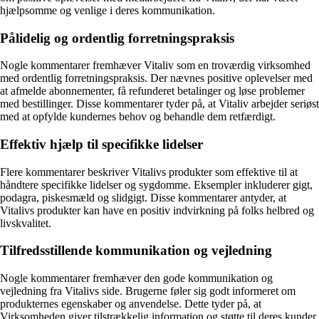
hjælpsomme og venlige i deres kommunikation.
Pålidelig og ordentlig forretningspraksis
Nogle kommentarer fremhæver Vitaliv som en troværdig virksomhed
med ordentlig forretningspraksis. Der nævnes positive oplevelser med
at afmelde abonnementer, få refunderet betalinger og løse problemer
med bestillinger. Disse kommentarer tyder på, at Vitaliv arbejder seriøst
med at opfylde kundernes behov og behandle dem retfærdigt.
Effektiv hjælp til specifikke lidelser
Flere kommentarer beskriver Vitalivs produkter som effektive til at
håndtere specifikke lidelser og sygdomme. Eksempler inkluderer gigt,
podagra, piskesmæld og slidgigt. Disse kommentarer antyder, at
Vitalivs produkter kan have en positiv indvirkning på folks helbred og
livskvalitet.
Tilfredsstillende kommunikation og vejledning
Nogle kommentarer fremhæver den gode kommunikation og
vejledning fra Vitalivs side. Brugerne føler sig godt informeret om
produkternes egenskaber og anvendelse. Dette tyder på, at
Virksomheden giver tilstrækkelig information og støtte til deres kunder.