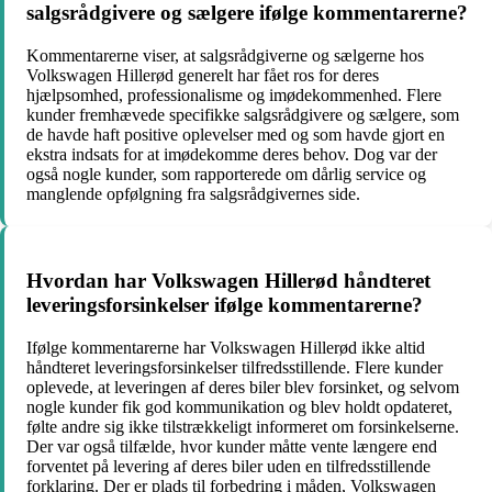
salgsrådgivere og sælgere ifølge kommentarerne?
Kommentarerne viser, at salgsrådgiverne og sælgerne hos
Volkswagen Hillerød generelt har fået ros for deres
hjælpsomhed, professionalisme og imødekommenhed. Flere
kunder fremhævede specifikke salgsrådgivere og sælgere, som
de havde haft positive oplevelser med og som havde gjort en
ekstra indsats for at imødekomme deres behov. Dog var der
også nogle kunder, som rapporterede om dårlig service og
manglende opfølgning fra salgsrådgivernes side.
Hvordan har Volkswagen Hillerød håndteret
leveringsforsinkelser ifølge kommentarerne?
Ifølge kommentarerne har Volkswagen Hillerød ikke altid
håndteret leveringsforsinkelser tilfredsstillende. Flere kunder
oplevede, at leveringen af deres biler blev forsinket, og selvom
nogle kunder fik god kommunikation og blev holdt opdateret,
følte andre sig ikke tilstrækkeligt informeret om forsinkelserne.
Der var også tilfælde, hvor kunder måtte vente længere end
forventet på levering af deres biler uden en tilfredsstillende
forklaring. Der er plads til forbedring i måden, Volkswagen