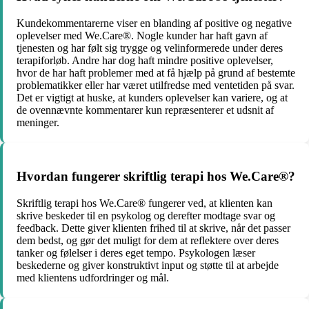
Kundekommentarerne viser en blanding af positive og negative
oplevelser med We.Care®. Nogle kunder har haft gavn af
tjenesten og har følt sig trygge og velinformerede under deres
terapiforløb. Andre har dog haft mindre positive oplevelser,
hvor de har haft problemer med at få hjælp på grund af bestemte
problematikker eller har været utilfredse med ventetiden på svar.
Det er vigtigt at huske, at kunders oplevelser kan variere, og at
de ovennævnte kommentarer kun repræsenterer et udsnit af
meninger.
Hvordan fungerer skriftlig terapi hos We.Care®?
Skriftlig terapi hos We.Care® fungerer ved, at klienten kan
skrive beskeder til en psykolog og derefter modtage svar og
feedback. Dette giver klienten frihed til at skrive, når det passer
dem bedst, og gør det muligt for dem at reflektere over deres
tanker og følelser i deres eget tempo. Psykologen læser
beskederne og giver konstruktivt input og støtte til at arbejde
med klientens udfordringer og mål.