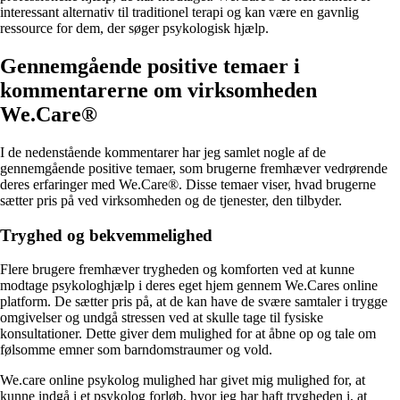
interessant alternativ til traditionel terapi og kan være en gavnlig
ressource for dem, der søger psykologisk hjælp.
Gennemgående positive temaer i
kommentarerne om virksomheden
We.Care®
I de nedenstående kommentarer har jeg samlet nogle af de
gennemgående positive temaer, som brugerne fremhæver vedrørende
deres erfaringer med We.Care®. Disse temaer viser, hvad brugerne
sætter pris på ved virksomheden og de tjenester, den tilbyder.
Tryghed og bekvemmelighed
Flere brugere fremhæver trygheden og komforten ved at kunne
modtage psykologhjælp i deres eget hjem gennem We.Cares online
platform. De sætter pris på, at de kan have de svære samtaler i trygge
omgivelser og undgå stressen ved at skulle tage til fysiske
konsultationer. Dette giver dem mulighed for at åbne op og tale om
følsomme emner som barndomstraumer og vold.
We.care online psykolog mulighed har givet mig mulighed for, at
kunne indgå i et psykolog forløb, hvor jeg har haft trygheden i, at