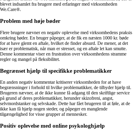
blevet indsamlet fra brugere med erfaringer med virksomheden
We.Care®.
Problem med høje bøder
Flere brugere nævner en negativ oplevelse med virksomhedens praksis
omkring bøder. En bruger påpeger, at de fik en næsten 1000 kr. bøde
for at have glemt en aftale, hvilket de finder absurd. De mener, at det
især er problematisk, når man er stresset, og en aftale let kan smutte.
Denne kommentar viser en frustration over virksomhedens stramme
regler og mangel på fleksibilitet.
Begrænset hjælp til specifikke problematikker
En anden negativ kommentar kritiserer virksomheden for at have
begrænsninger i forhold til hvilke problematikker, de tilbyder hjælp til.
Brugeren nævner, at de ikke kunne få adgang til den skriftlige service
på grund af deres problematikker, herunder skizofreni, angst,
selvmordstanker og selvskade. Dette har fået brugeren til at føle, at de
ikke kan få hjælp nogen steder, og påpeger en manglende
tilgængelighed for visse grupper af mennesker.
Positiv oplevelse med online psykologhjælp