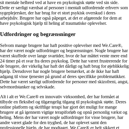
sit mentale helbred ved at have en psykologisk støtte ved sin side.
Dette er særligt værdsat af personer i mentalt udfordrende erhverv som
sygeplejersker, der har brug for et stort psykisk overskud i deres
arbejdsliv. Brugere har også påpeget, at det er afgørende for dem at
have psykologisk hjælp til heling af traumatiske oplevelser.
Udfordringer og begrænsninger
Selvom mange brugere har haft positive oplevelser med We.Care®,
har der været nogle udfordringer og begrænsninger. Nogle brugere har
været skuffede over lange svartider, hvor de har måttet vente mere end
24 timer på et svar fra deres psykolog. Dette har været frustrerende for
de brugere, der virkelig har haft det dårligt og haft brug for øjeblikkelig
hjælp. Derudover har nogle brugere bemærket, at de ikke har haft
adgang til visse tjenester på grund af deres specifikke problematikker.
Dette har været særligt udfordrende for personer med skizofreni, angst,
selvmordstanker og selvskade.
Alt i alt er We.Care® en innovativ virksomhed, der har formået at
tilbyde en fleksibel og tilgængelig tilgang til psykologisk støtte. Deres
online platform og skriftlige terapi har gjort det muligt for mange
brugere at gå igennem vigtige terapiforløb og opnå personlig vækst og
heling. Mens der har været nogle udfordringer for visse brugere, har
andre været glade for den tryghed, de har oplevet samt den
professionelle hjælp, de har modtaget. We.Care® er helt sikkert et