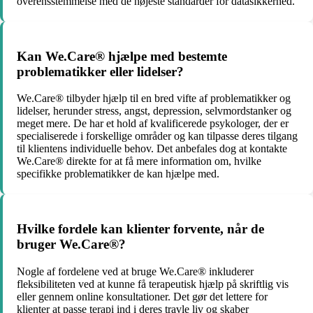
overensstemmelse med de højeste standarder for datasikkerhed.
Kan We.Care® hjælpe med bestemte
problematikker eller lidelser?
We.Care® tilbyder hjælp til en bred vifte af problematikker og
lidelser, herunder stress, angst, depression, selvmordstanker og
meget mere. De har et hold af kvalificerede psykologer, der er
specialiserede i forskellige områder og kan tilpasse deres tilgang
til klientens individuelle behov. Det anbefales dog at kontakte
We.Care® direkte for at få mere information om, hvilke
specifikke problematikker de kan hjælpe med.
Hvilke fordele kan klienter forvente, når de
bruger We.Care®?
Nogle af fordelene ved at bruge We.Care® inkluderer
fleksibiliteten ved at kunne få terapeutisk hjælp på skriftlig vis
eller gennem online konsultationer. Det gør det lettere for
klienter at passe terapi ind i deres travle liv og skaber