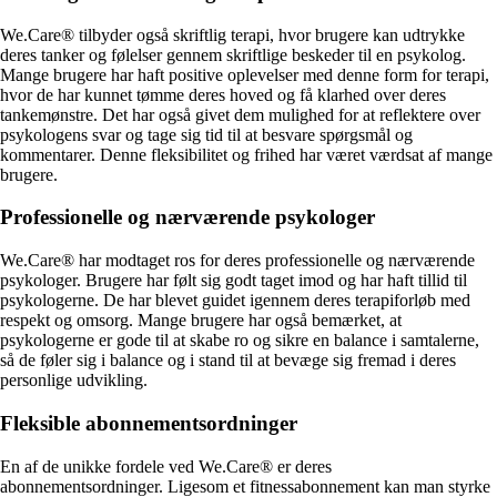
We.Care® tilbyder også skriftlig terapi, hvor brugere kan udtrykke
deres tanker og følelser gennem skriftlige beskeder til en psykolog.
Mange brugere har haft positive oplevelser med denne form for terapi,
hvor de har kunnet tømme deres hoved og få klarhed over deres
tankemønstre. Det har også givet dem mulighed for at reflektere over
psykologens svar og tage sig tid til at besvare spørgsmål og
kommentarer. Denne fleksibilitet og frihed har været værdsat af mange
brugere.
Professionelle og nærværende psykologer
We.Care® har modtaget ros for deres professionelle og nærværende
psykologer. Brugere har følt sig godt taget imod og har haft tillid til
psykologerne. De har blevet guidet igennem deres terapiforløb med
respekt og omsorg. Mange brugere har også bemærket, at
psykologerne er gode til at skabe ro og sikre en balance i samtalerne,
så de føler sig i balance og i stand til at bevæge sig fremad i deres
personlige udvikling.
Fleksible abonnementsordninger
En af de unikke fordele ved We.Care® er deres
abonnementsordninger. Ligesom et fitnessabonnement kan man styrke