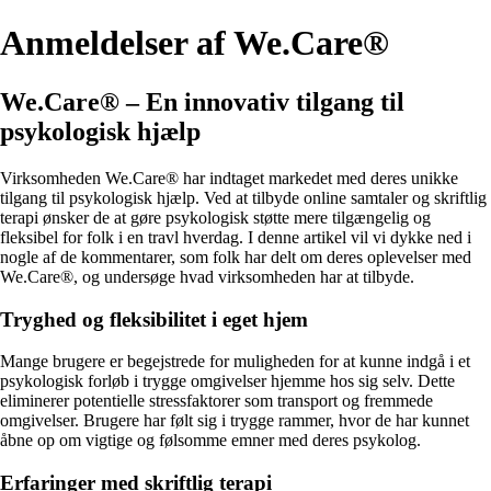
Anmeldelser af We.Care®
We.Care® – En innovativ tilgang til
psykologisk hjælp
Virksomheden We.Care® har indtaget markedet med deres unikke
tilgang til psykologisk hjælp. Ved at tilbyde online samtaler og skriftlig
terapi ønsker de at gøre psykologisk støtte mere tilgængelig og
fleksibel for folk i en travl hverdag. I denne artikel vil vi dykke ned i
nogle af de kommentarer, som folk har delt om deres oplevelser med
We.Care®, og undersøge hvad virksomheden har at tilbyde.
Tryghed og fleksibilitet i eget hjem
Mange brugere er begejstrede for muligheden for at kunne indgå i et
psykologisk forløb i trygge omgivelser hjemme hos sig selv. Dette
eliminerer potentielle stressfaktorer som transport og fremmede
omgivelser. Brugere har følt sig i trygge rammer, hvor de har kunnet
åbne op om vigtige og følsomme emner med deres psykolog.
Erfaringer med skriftlig terapi