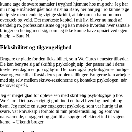
kunne tage de svære samtaler i tryghed hjemme hos mig selv. Jeg har
nu i nogle måneder gået hos Kristina Bare, her har jeg i ro kunne tage
de første men uendelig vigtige skridt i, at tale om en barndom med
overgreb og vold. Det mørkeste kapitel i mit liv, bliver nu mødt af
uendelig ro, professionalisme og jeg kan mærke hvordan hver samtale
bringer en heling med sig, som jeg ikke kunne have opnået ved egen
hjælp. – Sara N.
Fleksibilitet og tilgængelighed
Brugere er glade for den fleksibilitet, som We.Cares tjenester tilbyder.
De kan benytte sig af skriftlig psykologhjælp, der passer ind i deres
travle hverdag med job og børn. De roser også psykologernes hurtige
svar og evne til at forstå deres problemstillinger. Brugerne kan arbejde
med sig selv mellem skrive-sessionerne og kontakte psykologen, når
behovet opstår.
Jeg er meget glad for oplevelsen med skriftelig psykologhjælp hos
We.Care. Det passer rigtigt godt ind i en travl hverdag med job og
børn. Jeg mødte en super engageret psykolog, som var hurtig til at
svare, var knivskarp i forhold til min problemstilling, og som var
nærværende, engageret og god til at spørge reflekteret ind til sagens
kerne. – Ukendt bruger