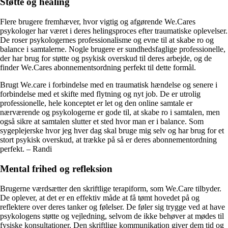
Støtte og healing
Flere brugere fremhæver, hvor vigtig og afgørende We.Cares
psykologer har været i deres helingsproces efter traumatiske oplevelser.
De roser psykologernes professionalisme og evne til at skabe ro og
balance i samtalerne. Nogle brugere er sundhedsfaglige professionelle,
der har brug for støtte og psykisk overskud til deres arbejde, og de
finder We.Cares abonnementsordning perfekt til dette formål.
Brugt We.care i forbindelse med en traumatisk hændelse og senere i
forbindelse med et skifte med flytning og nyt job. De er utrolig
professionelle, hele konceptet er let og den online samtale er
nærværende og psykologerne er gode til, at skabe ro i samtalen, men
også sikre at samtalen slutter et sted hvor man er i balance. Som
sygeplejerske hvor jeg hver dag skal bruge mig selv og har brug for et
stort psykisk overskud, at trække på så er deres abonnementordning
perfekt. – Randi
Mental frihed og refleksion
Brugerne værdsætter den skriftlige terapiform, som We.Care tilbyder.
De oplever, at det er en effektiv måde at få tømt hovedet på og
reflektere over deres tanker og følelser. De føler sig trygge ved at have
psykologens støtte og vejledning, selvom de ikke behøver at mødes til
fysiske konsultationer. Den skriftlige kommunikation giver dem tid og