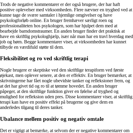
Trods de negative kommentarer er der også brugere, der har haft
positive oplevelser med virksomheden. Flere nævner en tryghed ved at
kunne tage de svære samtaler i hjemlige omgivelser og have
psykologforløb online. En bruger fremhæver særligt roen og
professionaliteten hos psykologen, som har hjulpet dem med at
bearbejde barndomstraumer. En anden bruger finder det praktisk at
have en skriftlig psykologhjælp, især når man har en travl hverdag med
job og børn. Begge kommentarer viser, at virksomheden har kunnet
tilbyde en værdifuld støtte til dem.
Fleksibilitet og ro ved skriftlig terapi
Nogle brugere er skeptiske ved den skriftlige terapiform ved første
øjekast, men oplever senere, at den er effektiv. En bruger bemærker, at
skrivningerne har fået nogle ubevidste tanker og refleksioner frem, og
at det har givet tid og ro til at tømme hovedet. En anden bruger
påpeger, at den skriftlige funktion giver en følelse af tryghed og
mulighed for refleksion uden pres. Disse kommentarer viser, at skriftlig
terapi kan have en positiv effekt på brugerne og give dem en
anderledes tilgang til deres tanker.
Ubalance mellem positiv og negativ omtale
Det er vigtigt at bemærke, at selvom der er negative kommentarer om