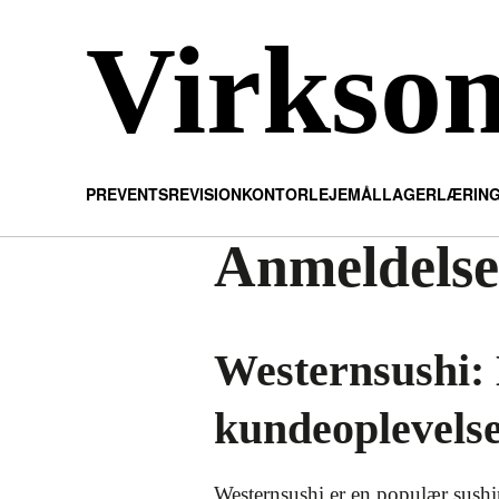
Virkso
PR
EVENTS
REVISION
KONTOR
LEJEMÅL
LAGER
LÆRIN
Anmeldelse
Westernsushi:
kundeoplevels
Westernsushi er en populær sushir