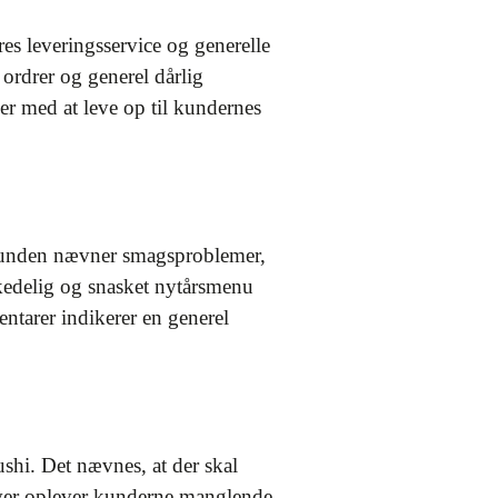
s leveringsservice og generelle
rdrer og generel dårlig
er med at leve op til kundernes
Kunden nævner smagsproblemer,
 kedelig og snasket nytårsmenu
ntarer indikerer en generel
shi. Det nævnes, at der skal
udover oplever kunderne manglende