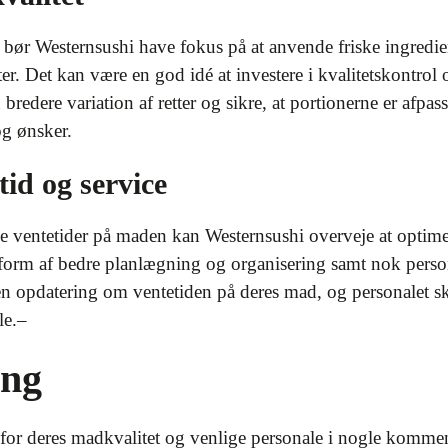
 bør Westernsushi have fokus på at anvende friske ingredien
tter. Det kan være en god idé at investere i kvalitetskontro
 bredere variation af retter og sikre, at portionerne er afp
g ønsker.
tid og service
e ventetider på maden kan Westernsushi overveje at optimer
form af bedre planlægning og organisering samt nok persona
 en opdatering om ventetiden på deres mad, og personalet
le.–
ing
or deres madkvalitet og venlige personale i nogle kommen