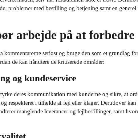
, problemer med bestilling og betjening samt en generel føl
ør arbejde på at forbedre
fra kommentarerne seriøst og bruge den som et grundlag for
ordan de kan håndtere de kritiserede områder:
ing og kundeservice
tyrke deres kommunikation med kunderne og sikre, at ordre
t og respekteret i tilfælde af fejl eller klager. Derudover ka
åndterer manglende leverancer og fejlbestillinger, samt hv
valitet