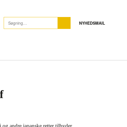
NYHEDSMAIL
f
 og andre japanske retter tilbyder