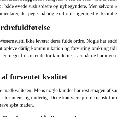
r både øvede sushispisere og nybegyndere. Men selvom res
mmentarer, der peger på nogle udfordringer med virksomhe
rdrefuldførelse
esternsushi ikke leverer deres fulde ordre. Nogle har endd
at opleve dårlig kommunikation og forvirring omkring tidl
er meget frustrerende for kunderne, især når de har invester
af forventet kvalitet
 madkvaliteten. Mens nogle kunder har rost smagen af ​​sus
var for intens og underlig. Dette kan være problematisk for
 have spist maden.