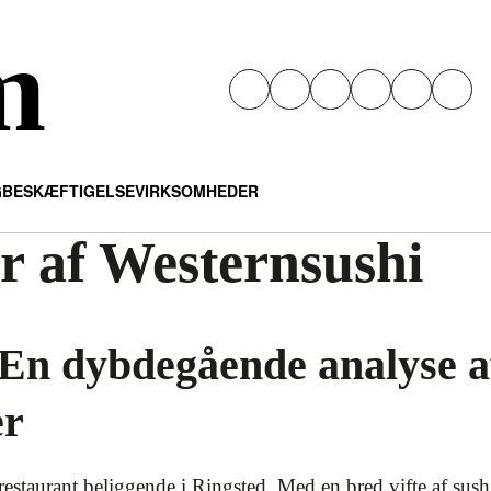
m
G
BESKÆFTIGELSE
VIRKSOMHEDER
r af Westernsushi
 En dybdegående analyse a
er
estaurant beliggende i Ringsted. Med en bred vifte af sushi