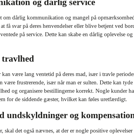
ation og dårlig service
et om dårlig kommunikation og mangel på opmærksomhed f
at få svar på deres henvendelser eller blive betjent ved bo
entede på service. Dette kan skabe en dårlig oplevelse og f
 travlhed
 kan være lang ventetid på deres mad, især i travle perioder
n være frustrerende, især når man er sulten. Dette kan tyd
lhed og organisere bestillingerne korrekt. Nogle kunder h
em for de siddende gæster, hvilket kan føles uretfærdigt.
med undskyldninger og kompensatio
 skal det også nævnes, at der er nogle positive oplevelse