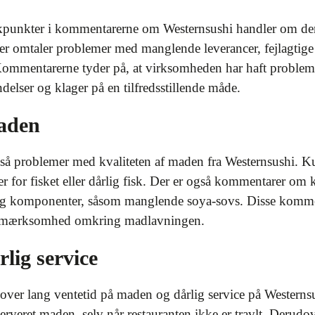
kpunkter i kommentarerne om Westernsushi handler om dere
omtaler problemer med manglende leverancer, fejlagtige o
 Kommentarerne tyder på, at virksomheden har haft problem
elser og klager på en tilfredsstillende måde.
maden
så problemer med kvaliteten af maden fra Westernsushi. 
r for fisket eller dårlig fisk. Der er også kommentarer om
r og komponenter, såsom manglende soya-sovs. Disse komme
 opmærksomhed omkring madlavningen.
lig service
over lang ventetid på maden og dårlig service på Westernsu
å serveret maden, selv når restauranten ikke er travlt. Der