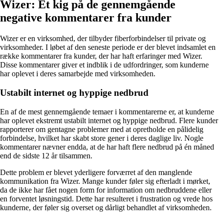
Wizer: Et kig på de gennemgående
negative kommentarer fra kunder
Wizer er en virksomhed, der tilbyder fiberforbindelser til private og
virksomheder. I løbet af den seneste periode er der blevet indsamlet en
række kommentarer fra kunder, der har haft erfaringer med Wizer.
Disse kommentarer giver et indblik i de udfordringer, som kunderne
har oplevet i deres samarbejde med virksomheden.
Ustabilt internet og hyppige nedbrud
En af de mest gennemgående temaer i kommentarerne er, at kunderne
har oplevet ekstremt ustabilt internet og hyppige nedbrud. Flere kunder
rapporterer om gentagne problemer med at opretholde en pålidelig
forbindelse, hvilket har skabt store gener i deres daglige liv. Nogle
kommentarer nævner endda, at de har haft flere nedbrud på én måned
end de sidste 12 år tilsammen.
Dette problem er blevet yderligere forværret af den manglende
kommunikation fra Wizer. Mange kunder føler sig efterladt i mørket,
da de ikke har fået nogen form for information om nedbruddene eller
en forventet løsningstid. Dette har resulteret i frustration og vrede hos
kunderne, der føler sig overset og dårligt behandlet af virksomheden.