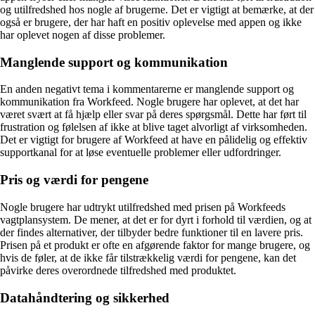
og utilfredshed hos nogle af brugerne. Det er vigtigt at bemærke, at der
også er brugere, der har haft en positiv oplevelse med appen og ikke
har oplevet nogen af disse problemer.
Manglende support og kommunikation
En anden negativt tema i kommentarerne er manglende support og
kommunikation fra Workfeed. Nogle brugere har oplevet, at det har
været svært at få hjælp eller svar på deres spørgsmål. Dette har ført til
frustration og følelsen af ikke at blive taget alvorligt af virksomheden.
Det er vigtigt for brugere af Workfeed at have en pålidelig og effektiv
supportkanal for at løse eventuelle problemer eller udfordringer.
Pris og værdi for pengene
Nogle brugere har udtrykt utilfredshed med prisen på Workfeeds
vagtplansystem. De mener, at det er for dyrt i forhold til værdien, og at
der findes alternativer, der tilbyder bedre funktioner til en lavere pris.
Prisen på et produkt er ofte en afgørende faktor for mange brugere, og
hvis de føler, at de ikke får tilstrækkelig værdi for pengene, kan det
påvirke deres overordnede tilfredshed med produktet.
Datahåndtering og sikkerhed