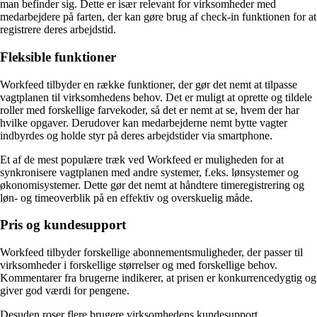
man befinder sig. Dette er især relevant for virksomheder med
medarbejdere på farten, der kan gøre brug af check-in funktionen for at
registrere deres arbejdstid.
Fleksible funktioner
Workfeed tilbyder en række funktioner, der gør det nemt at tilpasse
vagtplanen til virksomhedens behov. Det er muligt at oprette og tildele
roller med forskellige farvekoder, så det er nemt at se, hvem der har
hvilke opgaver. Derudover kan medarbejderne nemt bytte vagter
indbyrdes og holde styr på deres arbejdstider via smartphone.
Et af de mest populære træk ved Workfeed er muligheden for at
synkronisere vagtplanen med andre systemer, f.eks. lønsystemer og
økonomisystemer. Dette gør det nemt at håndtere timeregistrering og
løn- og timeoverblik på en effektiv og overskuelig måde.
Pris og kundesupport
Workfeed tilbyder forskellige abonnementsmuligheder, der passer til
virksomheder i forskellige størrelser og med forskellige behov.
Kommentarer fra brugerne indikerer, at prisen er konkurrencedygtig og
giver god værdi for pengene.
Desuden roser flere brugere virksomhedens kundesupport.