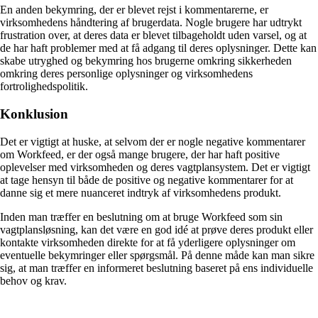
En anden bekymring, der er blevet rejst i kommentarerne, er
virksomhedens håndtering af brugerdata. Nogle brugere har udtrykt
frustration over, at deres data er blevet tilbageholdt uden varsel, og at
de har haft problemer med at få adgang til deres oplysninger. Dette kan
skabe utryghed og bekymring hos brugerne omkring sikkerheden
omkring deres personlige oplysninger og virksomhedens
fortrolighedspolitik.
Konklusion
Det er vigtigt at huske, at selvom der er nogle negative kommentarer
om Workfeed, er der også mange brugere, der har haft positive
oplevelser med virksomheden og deres vagtplansystem. Det er vigtigt
at tage hensyn til både de positive og negative kommentarer for at
danne sig et mere nuanceret indtryk af virksomhedens produkt.
Inden man træffer en beslutning om at bruge Workfeed som sin
vagtplansløsning, kan det være en god idé at prøve deres produkt eller
kontakte virksomheden direkte for at få yderligere oplysninger om
eventuelle bekymringer eller spørgsmål. På denne måde kan man sikre
sig, at man træffer en informeret beslutning baseret på ens individuelle
behov og krav.