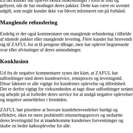
En del kunder har oplevet ekstra omkostninger i form af told og
gebyrer, når de har modtaget deres pakker. Dette kan være en uventet
udgift, som nogle kunder ikke var blevet informeret om på forhånd.
Manglende refundering
Endelig er der også kommentarer om manglende refundering i tilfælde
af mistede pakker eller manglende levering. Flere kunder har henvendt
sig til ZAFUL for at få pengene tilbage, men har oplevet begrænsede
svar eller afvisninger af deres anmodninger.
Konklusion
Ud fra de negative kommentarer synes det klart, at ZAFUL har
udfordringer med deres kundeservice, returproces og leveringstid.
Disse faktorer er alle vigtige for kundernes oplevelse og tilfredshed.
Det er derfor vigtigt for virksomheden at tage disse udfordringer seriøst
og arbejde på at forbedre deres service for at undgå negative oplevelser
og negative anmeldelser i fremtiden.
ZAFUL bør prioritere at besvare kundehenvendelser hurtigt og
effektivt, sikre en mere problemfri returneringsproces og nedsætte
deres leveringstid for at imødekomme kundernes forventninger og
skabe en bedre købsoplevelse for alle.