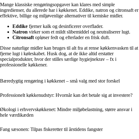
Mange klassiske rengøringsopgaver kan klares med simple
ingredienser, du allerede har i køkkenet. Eddike, natron og citronsaft er
effektive, billige og miljøvenlige alternativer til kemiske midler.
Eddike
fjerner kalk og desinficerer overflader.
Natron
virker som et mildt slibemiddel og neutraliserer lugt.
Citronsaft
opløser fedt og efterlader en frisk duft.
Disse naturlige midler kan bruges til alt fra at rense køkkenvasken til at
fjerne lugt i køleskabet. Husk dog, at de ikke altid erstatter
specialprodukter, hvor der stilles særlige hygiejnekrav – fx i
professionelle køkkener.
Bæredygtig rengøring i køkkenet – små valg med stor forskel
Professionelt køkkenudstyr: Hvornår kan det betale sig at investere?
Økologi i erhvervskøkkenet: Mindre miljøbelastning, større ansvar i
hele værdikæden
Fang sæsonen: Tilpas fiskeretter til årstidens fangster