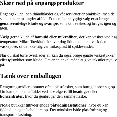
Skær ned på engangsprodukter
Engangsklude, papirhåndklæder og vådservietter er praktiske, men de
skaber store mængder affald. Et mere bæredygtigt valg er at bruge
genanvendelige klude og svampe
, som kan vaskes og bruges igen og
igen.
Vælg gerne klude af
bomuld eller mikrofiber
, der kan vaskes ved høj
temperatur. Mikrofiberklude kræver dog lidt omtanke – vask dem i
vaskepose, så de ikke frigiver mikroplast til spildevandet.
Når du skal tørre overflader af, kan du også bruge gamle viskestykker
eller tøjstykker som klude. Det er en enkel måde at give tekstiler nyt liv
på.
Tænk over emballagen
Rengøringsmidler kommer ofte i plastflasker, som hurtigt hober sig op.
Du kan reducere affaldet ved at vælge
refill-løsninger
eller
koncentrater
, hvor du genbruger den samme flaske.
Nogle butikker tilbyder endda
påfyldningsstationer
, hvor du kan
fylde dine egne beholdere op. Det mindsker både plastforbrug og
transportbelastning.