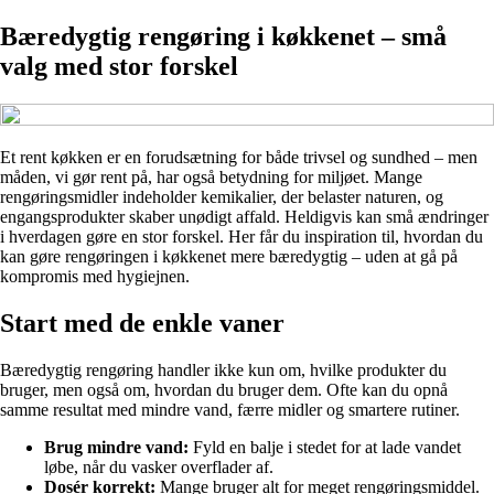
Bæredygtig rengøring i køkkenet – små
valg med stor forskel
Et rent køkken er en forudsætning for både trivsel og sundhed – men
måden, vi gør rent på, har også betydning for miljøet. Mange
rengøringsmidler indeholder kemikalier, der belaster naturen, og
engangsprodukter skaber unødigt affald. Heldigvis kan små ændringer
i hverdagen gøre en stor forskel. Her får du inspiration til, hvordan du
kan gøre rengøringen i køkkenet mere bæredygtig – uden at gå på
kompromis med hygiejnen.
Start med de enkle vaner
Bæredygtig rengøring handler ikke kun om, hvilke produkter du
bruger, men også om, hvordan du bruger dem. Ofte kan du opnå
samme resultat med mindre vand, færre midler og smartere rutiner.
Brug mindre vand:
Fyld en balje i stedet for at lade vandet
løbe, når du vasker overflader af.
Dosér korrekt:
Mange bruger alt for meget rengøringsmiddel.