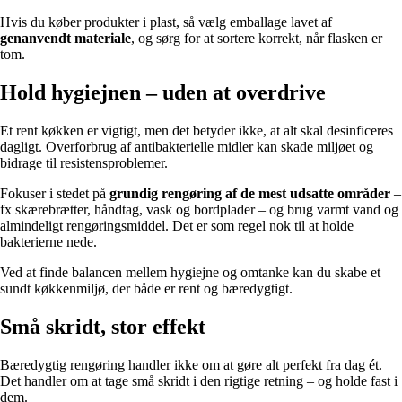
Hvis du køber produkter i plast, så vælg emballage lavet af
genanvendt materiale
, og sørg for at sortere korrekt, når flasken er
tom.
Hold hygiejnen – uden at overdrive
Et rent køkken er vigtigt, men det betyder ikke, at alt skal desinficeres
dagligt. Overforbrug af antibakterielle midler kan skade miljøet og
bidrage til resistensproblemer.
Fokuser i stedet på
grundig rengøring af de mest udsatte områder
–
fx skærebrætter, håndtag, vask og bordplader – og brug varmt vand og
almindeligt rengøringsmiddel. Det er som regel nok til at holde
bakterierne nede.
Ved at finde balancen mellem hygiejne og omtanke kan du skabe et
sundt køkkenmiljø, der både er rent og bæredygtigt.
Små skridt, stor effekt
Bæredygtig rengøring handler ikke om at gøre alt perfekt fra dag ét.
Det handler om at tage små skridt i den rigtige retning – og holde fast i
dem.