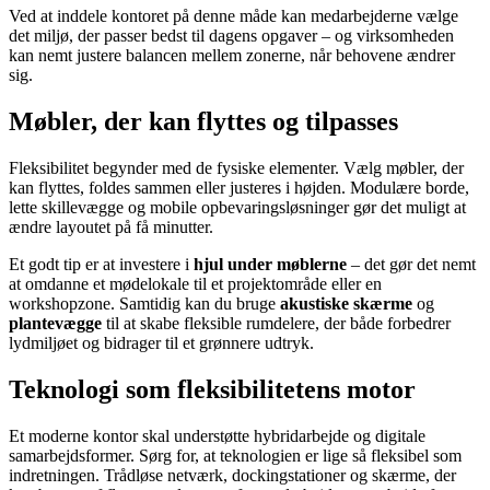
Ved at inddele kontoret på denne måde kan medarbejderne vælge
det miljø, der passer bedst til dagens opgaver – og virksomheden
kan nemt justere balancen mellem zonerne, når behovene ændrer
sig.
Møbler, der kan flyttes og tilpasses
Fleksibilitet begynder med de fysiske elementer. Vælg møbler, der
kan flyttes, foldes sammen eller justeres i højden. Modulære borde,
lette skillevægge og mobile opbevaringsløsninger gør det muligt at
ændre layoutet på få minutter.
Et godt tip er at investere i
hjul under møblerne
– det gør det nemt
at omdanne et mødelokale til et projektområde eller en
workshopzone. Samtidig kan du bruge
akustiske skærme
og
plantevægge
til at skabe fleksible rumdelere, der både forbedrer
lydmiljøet og bidrager til et grønnere udtryk.
Teknologi som fleksibilitetens motor
Et moderne kontor skal understøtte hybridarbejde og digitale
samarbejdsformer. Sørg for, at teknologien er lige så fleksibel som
indretningen. Trådløse netværk, dockingstationer og skærme, der