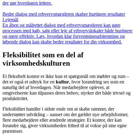
der gør hverdagen lettere.
Bedre dialog med erhvervsmægleren skaber hurtigere resultater
Lejemål
En åben og målrettet dialog med erhvervsmægleren kan gøre
processen med køb, salg eller leje af erhvervslokaler både hurtigere
og mere effektiv. Læs, hvordan klar forventningsafstemning og
løbende dialog kan skabe bedre resultater for din virksomhed.
Fleksibilitet som en del af
virksomhedskulturen
Et fleksibelt kontor er ikke kun et spørgsmål om møbler og rum –
det er også et udtryk for en
kultur
, hvor forandring ses som en
naturlig del af hverdagen. Når medarbejdere oplever, at
omgivelserne kan tilpasses deres behov, styrker det både trivsel og
produktivitet.
Fleksibilitet handler i sidste ende om at skabe rammer, der
understøtter udvikling – uanset om det gælder nye arbejdsformer,
flere medarbejdere eller ændrede strategier. Et kontor, der kan
forandre sig, giver virksomheden frihed til at vokse på sine egne
præmisser.