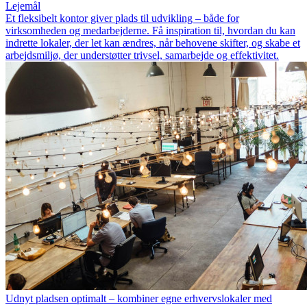
Lejemål
Et fleksibelt kontor giver plads til udvikling – både for
virksomheden og medarbejderne. Få inspiration til, hvordan du kan
indrette lokaler, der let kan ændres, når behovene skifter, og skabe et
arbejdsmiljø, der understøtter trivsel, samarbejde og effektivitet.
Udnyt pladsen optimalt – kombiner egne erhvervslokaler med