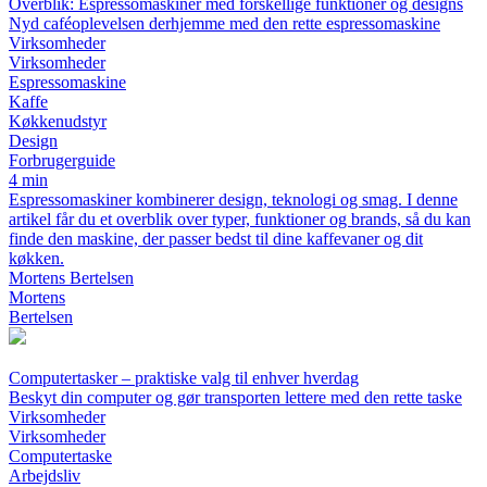
Overblik: Espressomaskiner med forskellige funktioner og designs
Nyd caféoplevelsen derhjemme med den rette espressomaskine
Virksomheder
Virksomheder
Espressomaskine
Kaffe
Køkkenudstyr
Design
Forbrugerguide
4 min
Espressomaskiner kombinerer design, teknologi og smag. I denne
artikel får du et overblik over typer, funktioner og brands, så du kan
finde den maskine, der passer bedst til dine kaffevaner og dit
køkken.
Mortens Bertelsen
Mortens
Bertelsen
Computertasker – praktiske valg til enhver hverdag
Beskyt din computer og gør transporten lettere med den rette taske
Virksomheder
Virksomheder
Computertaske
Arbejdsliv