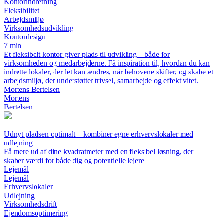
Kontorindretning
Fleksibilitet
Arbejdsmiljø
Virksomhedsudvikling
Kontordesign
7 min
Et fleksibelt kontor giver plads til udvikling – både for
virksomheden og medarbejderne. Få inspiration til, hvordan du kan
indrette lokaler, der let kan ændres, når behovene skifter, og skabe et
arbejdsmiljø, der understøtter trivsel, samarbejde og effektivitet.
Mortens Bertelsen
Mortens
Bertelsen
Udnyt pladsen optimalt – kombiner egne erhvervslokaler med
udlejning
Få mere ud af dine kvadratmeter med en fleksibel løsning, der
skaber værdi for både dig og potentielle lejere
Lejemål
Lejemål
Erhvervslokaler
Udlejning
Virksomhedsdrift
Ejendomsoptimering