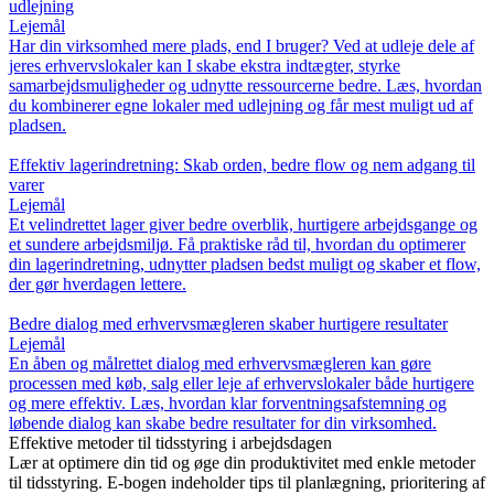
udlejning
Lejemål
Har din virksomhed mere plads, end I bruger? Ved at udleje dele af
jeres erhvervslokaler kan I skabe ekstra indtægter, styrke
samarbejdsmuligheder og udnytte ressourcerne bedre. Læs, hvordan
du kombinerer egne lokaler med udlejning og får mest muligt ud af
pladsen.
Effektiv lagerindretning: Skab orden, bedre flow og nem adgang til
varer
Lejemål
Et velindrettet lager giver bedre overblik, hurtigere arbejdsgange og
et sundere arbejdsmiljø. Få praktiske råd til, hvordan du optimerer
din lagerindretning, udnytter pladsen bedst muligt og skaber et flow,
der gør hverdagen lettere.
Bedre dialog med erhvervsmægleren skaber hurtigere resultater
Lejemål
En åben og målrettet dialog med erhvervsmægleren kan gøre
processen med køb, salg eller leje af erhvervslokaler både hurtigere
og mere effektiv. Læs, hvordan klar forventningsafstemning og
løbende dialog kan skabe bedre resultater for din virksomhed.
Effektive metoder til tidsstyring i arbejdsdagen
Lær at optimere din tid og øge din produktivitet med enkle metoder
til tidsstyring. E-bogen indeholder tips til planlægning, prioritering af