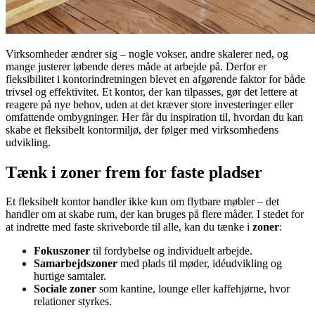
Virksomheder ændrer sig – nogle vokser, andre skalerer ned, og
mange justerer løbende deres måde at arbejde på. Derfor er
fleksibilitet i kontorindretningen blevet en afgørende faktor for både
trivsel og effektivitet. Et kontor, der kan tilpasses, gør det lettere at
reagere på nye behov, uden at det kræver store investeringer eller
omfattende ombygninger. Her får du inspiration til, hvordan du kan
skabe et fleksibelt kontormiljø, der følger med virksomhedens
udvikling.
Tænk i zoner frem for faste pladser
Et fleksibelt kontor handler ikke kun om flytbare møbler – det
handler om at skabe rum, der kan bruges på flere måder. I stedet for
at indrette med faste skriveborde til alle, kan du tænke i
zoner
:
Fokuszoner
til fordybelse og individuelt arbejde.
Samarbejdszoner
med plads til møder, idéudvikling og
hurtige samtaler.
Sociale zoner
som kantine, lounge eller kaffehjørne, hvor
relationer styrkes.