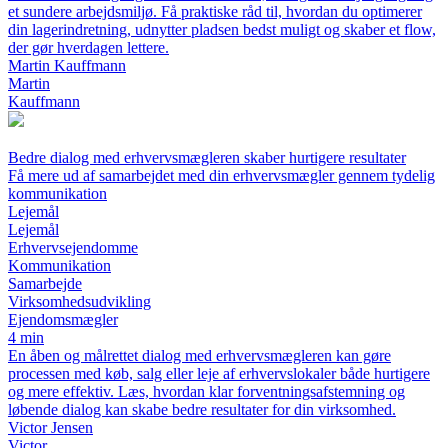
et sundere arbejdsmiljø. Få praktiske råd til, hvordan du optimerer
din lagerindretning, udnytter pladsen bedst muligt og skaber et flow,
der gør hverdagen lettere.
Martin Kauffmann
Martin
Kauffmann
Bedre dialog med erhvervsmægleren skaber hurtigere resultater
Få mere ud af samarbejdet med din erhvervsmægler gennem tydelig
kommunikation
Lejemål
Lejemål
Erhvervsejendomme
Kommunikation
Samarbejde
Virksomhedsudvikling
Ejendomsmægler
4 min
En åben og målrettet dialog med erhvervsmægleren kan gøre
processen med køb, salg eller leje af erhvervslokaler både hurtigere
og mere effektiv. Læs, hvordan klar forventningsafstemning og
løbende dialog kan skabe bedre resultater for din virksomhed.
Victor Jensen
Victor