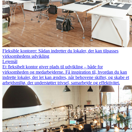
Fleksible kontorer: Sådan indretter du lokaler, der kan tilpasses
virksomhedens udvikling
Lejemål
Et fleksibelt kontor giver plads til udvikling – både for
virksomheden og medarbejderne. Få inspiration til, hvordan du kan
indrette lokaler, der let kan ændres, når behovene skifter, og skabe et
arbejdsmiljø, der understøtter trivsel, samarbejde og effektivitet.