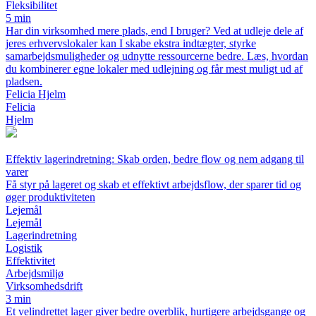
Fleksibilitet
5 min
Har din virksomhed mere plads, end I bruger? Ved at udleje dele af
jeres erhvervslokaler kan I skabe ekstra indtægter, styrke
samarbejdsmuligheder og udnytte ressourcerne bedre. Læs, hvordan
du kombinerer egne lokaler med udlejning og får mest muligt ud af
pladsen.
Felicia Hjelm
Felicia
Hjelm
Effektiv lagerindretning: Skab orden, bedre flow og nem adgang til
varer
Få styr på lageret og skab et effektivt arbejdsflow, der sparer tid og
øger produktiviteten
Lejemål
Lejemål
Lagerindretning
Logistik
Effektivitet
Arbejdsmiljø
Virksomhedsdrift
3 min
Et velindrettet lager giver bedre overblik, hurtigere arbejdsgange og