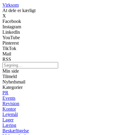
Virksom
At dele er kærligt
X
Facebook
Instagram
LinkedIn
YouTube
Pinterest
TikTok
Mail
RSS
Min side
Tilmeld
Nyhedsmail
Kategorier
PR
Events
Revision
Kontor
Lejemål
Lager
Læring
Beskæftigelse