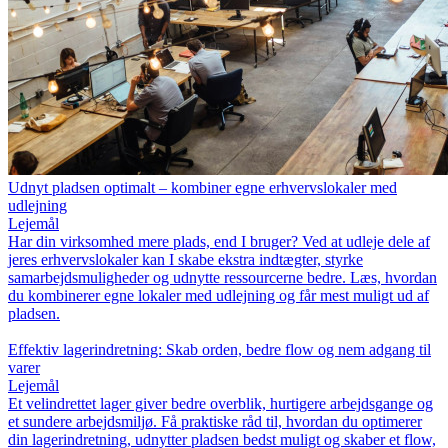
Udnyt pladsen optimalt – kombiner egne erhvervslokaler med
udlejning
Lejemål
Har din virksomhed mere plads, end I bruger? Ved at udleje dele af
jeres erhvervslokaler kan I skabe ekstra indtægter, styrke
samarbejdsmuligheder og udnytte ressourcerne bedre. Læs, hvordan
du kombinerer egne lokaler med udlejning og får mest muligt ud af
pladsen.
Effektiv lagerindretning: Skab orden, bedre flow og nem adgang til
varer
Lejemål
Et velindrettet lager giver bedre overblik, hurtigere arbejdsgange og
et sundere arbejdsmiljø. Få praktiske råd til, hvordan du optimerer
din lagerindretning, udnytter pladsen bedst muligt og skaber et flow,