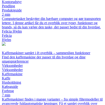
Kontorudstyr
Pendling
Produktguide
2 min
Computertasker beskytter din bærbare computer og gør transporten
lettere. I denne artikel får du et overblik over typer, funktioner og
brands, så du kan vælge den taske, der passer bedst til din hverdag.
Felicia Hjelm
Felicia
Hjelm
Kaffemaskiner samlet i ét overblik – sammenlign funktioner
Find den kaffemaskine der passer til din hverdag og dine
smagspræferencer
Virksomheder
Virksomheder
Kaffemaskine
Kaffe
Husholdning
Købsguide
Forbrug
7 min
Kaffemaskiner findes i mange varianter – fra simple filtermodeller til
avancerede fuldautomatiske løsninger. Få et samlet overblik over