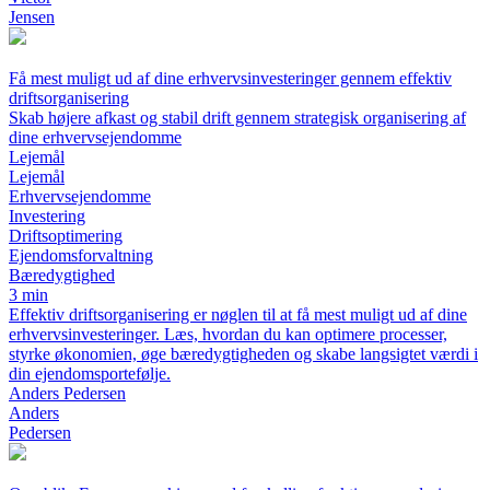
Jensen
Få mest muligt ud af dine erhvervsinvesteringer gennem effektiv
driftsorganisering
Skab højere afkast og stabil drift gennem strategisk organisering af
dine erhvervsejendomme
Lejemål
Lejemål
Erhvervsejendomme
Investering
Driftsoptimering
Ejendomsforvaltning
Bæredygtighed
3 min
Effektiv driftsorganisering er nøglen til at få mest muligt ud af dine
erhvervsinvesteringer. Læs, hvordan du kan optimere processer,
styrke økonomien, øge bæredygtigheden og skabe langsigtet værdi i
din ejendomsportefølje.
Anders Pedersen
Anders
Pedersen