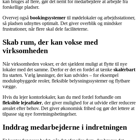
kan bruges af flere, gør det nemt for medarbejdere at arbejde fra
forskellige pladser.
Overvej også
bookingsystemer
til mødelokaler og arbejdsstationer,
så pladsen udnyttes optimalt. Det giver overblik og mindsker
frustrationer, når flere skal dele faciliteterne.
Skab rum, der kan vokse med
virksomheden
Når virksomheden vokser, er det sjældent muligt at flytte til nye
lokaler med det samme. Derfor er det en fordel at tænke
skalérbart
fra starten. Vælg løsninger, der kan udvides – for eksempel
modulopbyggede reoler, fleksible belysningssystemer og flytbare
vægge.
Hvis du lejer kontorlokaler, kan du med fordel forhandle om
fleksible lejeaftaler
, der giver mulighed for at udvide eller reducere
arealet efter behov. Det giver økonomisk frihed og gør det lettere at
tilpasse sig nye forretningsbetingelser.
Inddrag medarbejderne i indretningen