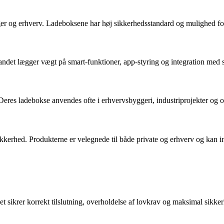
ger og erhverv. Ladeboksene har høj sikkerhedsstandard og mulighed for 
et lægger vægt på smart-funktioner, app-styring og integration med sol
eres ladebokse anvendes ofte i erhvervsbyggeri, industriprojekter og of
kkerhed. Produkterne er velegnede til både private og erhverv og kan 
 Det sikrer korrekt tilslutning, overholdelse af lovkrav og maksimal sikke