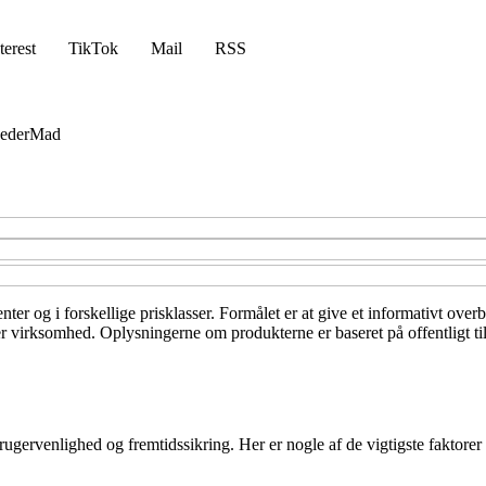
terest
TikTok
Mail
RSS
eder
Mad
nter og i forskellige prisklasser. Formålet er at give et informativt ove
ller virksomhed. Oplysningerne om produkterne er baseret på offentligt t
ugervenlighed og fremtidssikring. Her er nogle af de vigtigste faktorer 