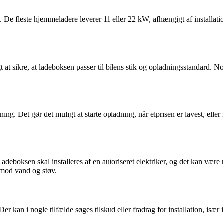
 De fleste hjemmeladere leverer 11 eller 22 kW, afhængigt af installation
t at sikre, at ladeboksen passer til bilens stik og opladningsstandard. 
ng. Det gør det muligt at starte opladning, når elprisen er lavest, elle
. Ladeboksen skal installeres af en autoriseret elektriker, og det kan v
g mod vand og støv.
Der kan i nogle tilfælde søges tilskud eller fradrag for installation, i