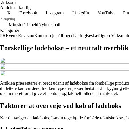
Virksom
At dele er kærligt
X
Facebook
Instagram
LinkedIn
YouTube
Pin
Min side
Tilmeld
Nyhedsmail
Kategorier
PR
Events
Revision
Kontor
Lejemål
Lager
Læring
Beskæftigelse
Virksomh
Forskellige ladebokse – et neutralt overblik
Artiklen præsenterer et bredt udsnit af ladebokse fra forskellige produce
du lettere kan vurdere, hvilken type der passer bedst til din bygning e
opsummeret for at give et neutralt og faktuelt billede af markedet.
Faktorer at overveje ved køb af ladeboks
Når du vælger en ladeboks, bør du tage højde for både tekniske krav, br
1. Ladeeffekt og strømtype