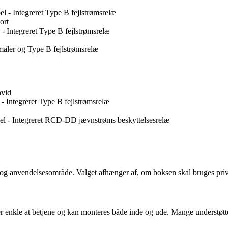
 - Integreret Type B fejlstrømsrelæ
ort
 Integreret Type B fejlstrømsrelæ
åler og Type B fejlstrømsrelæ
hvid
 Integreret Type B fejlstrømsrelæ
el - Integreret RCD-DD jævnstrøms beskyttelsesrelæ
tet og anvendelsesområde. Valget afhænger af, om boksen skal bruges pr
 er enkle at betjene og kan monteres både inde og ude. Mange understøt