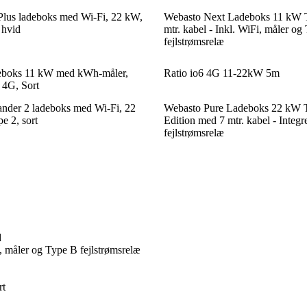
Plus ladeboks med Wi-Fi, 22 kW,
Webasto Next Ladeboks 11 kW 
 hvid
mtr. kabel - Inkl. WiFi, måler og
fejlstrømsrelæ
eboks 11 kW med kWh-måler,
Ratio io6 4G 11-22kW 5m
 4G, Sort
der 2 ladeboks med Wi-Fi, 22
Webasto Pure Ladeboks 22 kW 
e 2, sort
Edition med 7 mtr. kabel - Integ
fejlstrømsrelæ
d
 måler og Type B fejlstrømsrelæ
rt