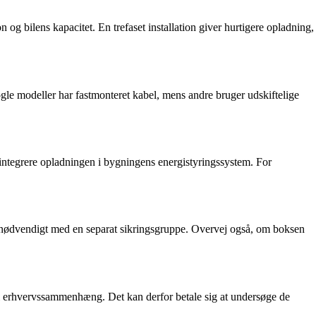
 og bilens kapacitet. En trefaset installation giver hurtigere opladning,
Nogle modeller har fastmonteret kabel, mens andre bruger udskiftelige
r integrere opladningen i bygningens energistyringssystem. For
ære nødvendigt med en separat sikringsgruppe. Overvej også, om boksen
sær i erhvervssammenhæng. Det kan derfor betale sig at undersøge de